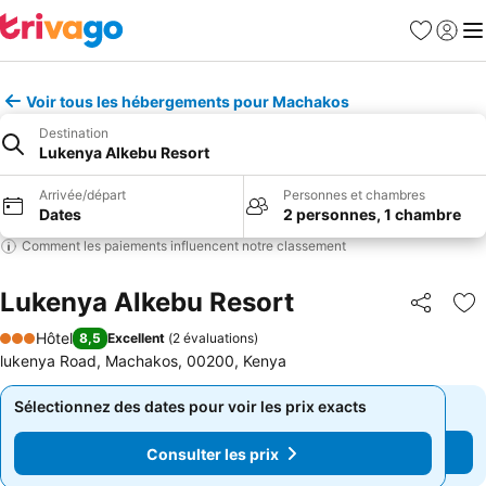
Favoris
Se con
Me
Voir tous les hébergements pour Machakos
Destination
Lukenya Alkebu Resort
Arrivée/départ
Personnes et chambres
Dates
2 personnes, 1 chambre
Comment les paiements influencent notre classement
Lukenya Alkebu Resort
Partager
Aj
Hôtel
8,5
Excellent
(
2 évaluations
)
3 Étoiles
lukenya Road, Machakos, 00200, Kenya
Sélectionnez des dates pour voir les prix exacts
Sélectionnez des dates pour voir les prix exacts
Consulter les prix
Consulter les prix