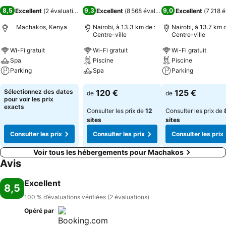
8,5
9,3
9,0
Excellent
(
2 évaluations
)
Excellent
(
8 568 évaluations
Excellent
)
(
7 218 é
Machakos, Kenya
Nairobi, à 13.3 km de :
Nairobi, à 13.7 km d
Centre-ville
Centre-ville
Wi-Fi gratuit
Wi-Fi gratuit
Wi-Fi gratuit
Spa
Piscine
Piscine
Parking
Spa
Parking
Consulter les prix
Consulter les prix
Consulter les pri
Sélectionnez des dates
120 €
125 €
de
de
pour voir les prix
exacts
Consulter les prix de
12
Consulter les prix de
sites
sites
Consulter les prix
Consulter les prix
Consulter les prix
Voir tous les hébergements pour Machakos
Avis
Excellent
8,5
100 % d’évaluations vérifiées (2 évaluations)
Opéré par