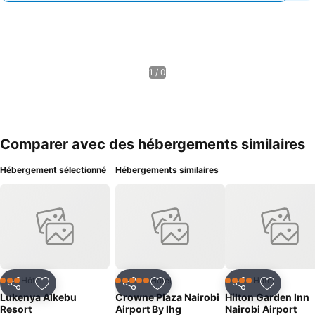
1 / 0
Comparer avec des hébergements similaires
Hébergement sélectionné
Hébergements similaires
Hôtel
Hôtel
Hôtel
3 Étoiles
5 Étoiles
4 Étoiles
Partager
Ajouter à mes favoris
Partager
Ajouter à mes favoris
Partager
Ajouter à
Lukenya Alkebu
Crowne Plaza Nairobi
Hilton Garden Inn
Resort
Airport By Ihg
Nairobi Airport