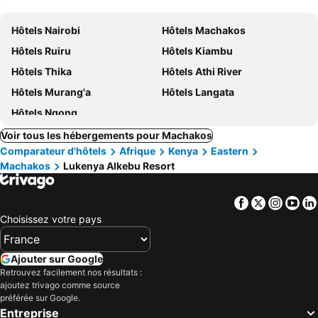
Hôtels Nairobi
Hôtels Machakos
Hôtels Ruiru
Hôtels Kiambu
Hôtels Thika
Hôtels Athi River
Hôtels Murang'a
Hôtels Langata
Hôtels Ngong
Voir tous les hébergements pour Machakos
Comparateur d'hôtels
Afrique
Kenya
Eastern
Machakos
Lukenya Alkebu Resort
Facebook
Twitter
Insta
Yo
Choisissez votre pays
Ajouter sur Google
Retrouvez facilement nos résultats :
ajoutez trivago comme source
préférée sur Google.
Entreprise