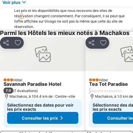
Voir plus
Les prix et les disponibilités que nous recevons des sites de
réservation changent constamment. Par conséquent, il se peut que
l’offre affichée sur trivago ne soit pas la même que celle du site de
réservation.
Parmi les Hôtels les mieux notés à Machakos
Partager
Ajouter à mes favoris
Partager
Ajouter à mes
Hôtel
Hôtel
3 Étoiles
3 Étoiles
Savannah Paradise Hotel
Tea Tot Paradise
7,0
/
(
7 évaluations
)
Aucune évaluation
Machakos, à 104.4 km de : Centre-ville
Machakos, à 1.0 km de 
Sélectionnez des dates pour voir
Sélectionnez des da
les prix exacts
les prix exacts
Consulter les prix
Consulter le