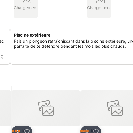
Chargement
Chargement
Piscine extérieure
ac
Fais un plongeon rafraîchissant dans la piscine extérieure, u
parfaite de te détendre pendant les mois les plus chauds.
is
Ajouter à mes favoris
Ajouter à mes fav
Hôtel
Hôtel
3 Étoiles
3 Étoiles