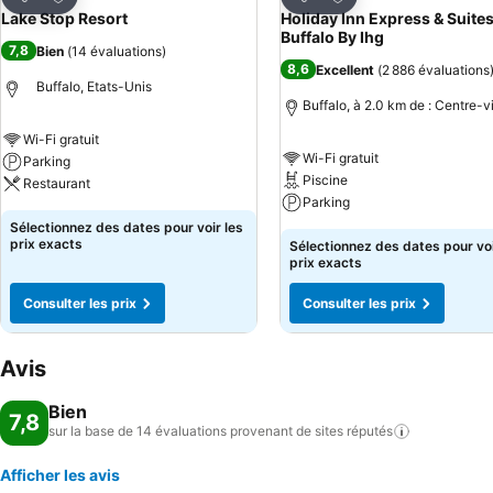
Partager
Partager
Lake Stop Resort
Holiday Inn Express & Suite
Buffalo By Ihg
7,8
Bien
(
14 évaluations
)
8,6
Excellent
(
2 886 évaluations
Buffalo, Etats-Unis
Buffalo, à 2.0 km de : Centre-vi
Wi-Fi gratuit
Wi-Fi gratuit
Parking
Piscine
Restaurant
Parking
Sélectionnez des dates pour voir les
prix exacts
Sélectionnez des dates pour voi
prix exacts
Consulter les prix
Consulter les prix
Avis
Bien
7,8
sur la base de 14 évaluations provenant de sites
réputés
Afficher les avis