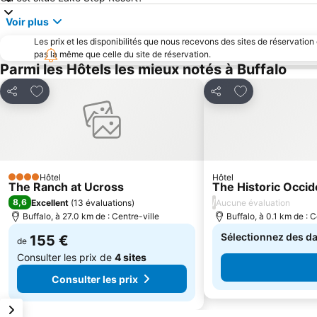
Voir plus
Les prix et les disponibilités que nous recevons des sites de réservation
pas la même que celle du site de réservation.
Parmi les Hôtels les mieux notés à Buffalo
Ajouter à mes favoris
Ajouter à mes f
Partager
Partager
Hôtel
Hôtel
4 Étoiles
The Ranch at Ucross
The Historic Occid
8,6
/
Excellent
(
13 évaluations
)
Aucune évaluation
Buffalo, à 27.0 km de : Centre-ville
Buffalo, à 0.1 km de : C
Sélectionnez des dat
155 €
de
Consulter les prix de
4 sites
Consulter les prix