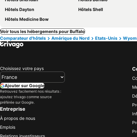
Hôtels Dayton
Hôtels Shell
Hôtels Medicine Bow
Voir tous les hébergements pour Buffalo
Comparateur d'hôtels
Amérique du Nord
Etats-Unis
Wyom
Choisissez votre pays
Co
Co
Ajouter sur Google
Me
Retrouvez facilement nos résultats :
Dé
ajoutez trivago comme source
préférée sur Google.
Pr
Entreprise
In
À propos de nous
Pr
Emplois
Pr
Relations investisseurs