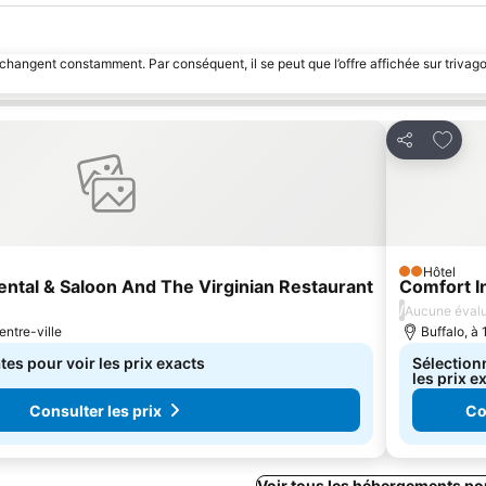
 changent constamment. Par conséquent, il se peut que l’offre affichée sur trivago
avoris
Ajoute
Partager
Hôtel
2 Étoiles
ental & Saloon And The Virginian Restaurant
Comfort I
/
Aucune évalu
entre-ville
Buffalo, à 
es pour voir les prix exacts
Sélection
les prix e
Consulter les prix
Co
Voir tous les hébergements po