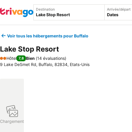
Destination
Arrivée/départ
Dates
Voir tous les hébergements pour Buffalo
Lake Stop Resort
Hôtel
Bien
(
14 évaluations
)
7,8
2 Étoiles
9 Lake DeSmet Rd, Buffalo, 82834, Etats-Unis
Chargement