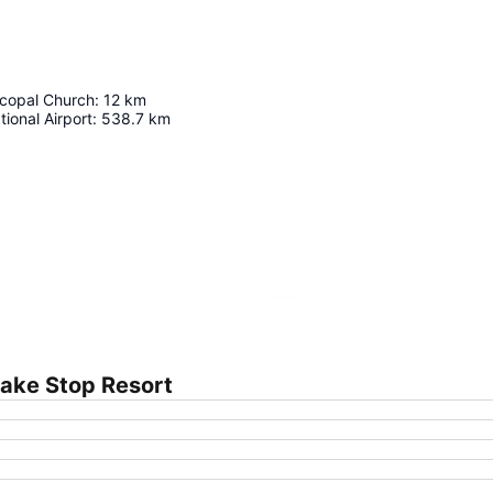
scopal Church
:
12
km
tional Airport
:
538.7
km
Agrandir la carte
ake Stop Resort