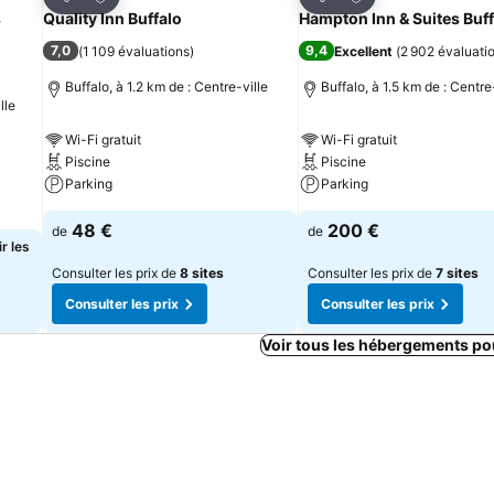
Partager
Partager
s
Quality Inn Buffalo
Hampton Inn & Suites Buff
7,0
9,4
(
1 109 évaluations
)
Excellent
(
2 902 évaluati
)
Buffalo, à 1.2 km de : Centre-ville
Buffalo, à 1.5 km de : Centre
lle
Wi-Fi gratuit
Wi-Fi gratuit
Piscine
Piscine
Parking
Parking
48 €
200 €
de
de
r les
Consulter les prix de
8 sites
Consulter les prix de
7 sites
Consulter les prix
Consulter les prix
Voir tous les hébergements po