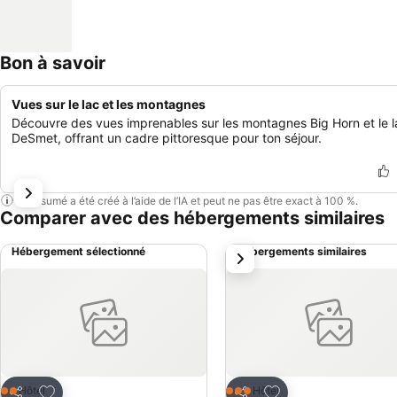
Bon à savoir
Vues sur le lac et les montagnes
Découvre des vues imprenables sur les montagnes Big Horn et le l
DeSmet, offrant un cadre pittoresque pour ton séjour.
Ce résumé a été créé à l’aide de l’IA et peut ne pas être exact à 100 %.
Comparer avec des hébergements similaires
Hébergement sélectionné
Hébergements similaires
suivant
Ajouter à mes favoris
Ajouter à mes favor
Hôtel
Hôtel
2 Étoiles
3 Étoiles