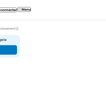
Menu
 connecter
 classement
 prix