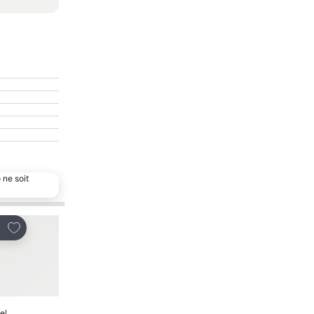
 ne soit
Ajouter à mes favoris
Ajouter à mes favor
tager
Partager
el
Hôtel