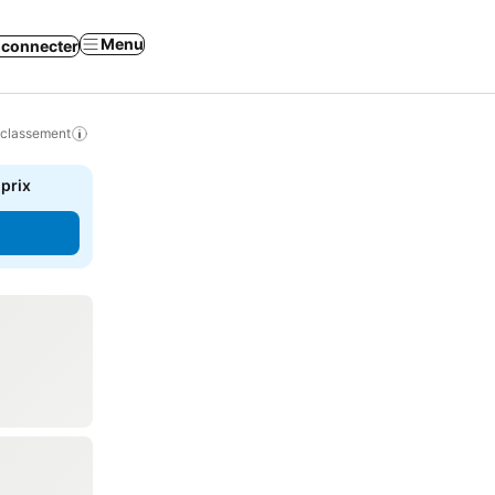
Menu
 connecter
 classement
 prix