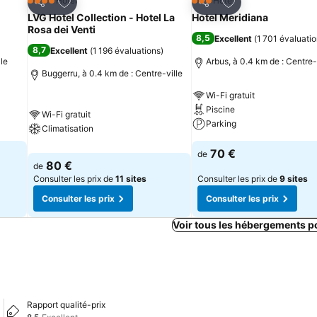
is
Ajouter à mes favoris
Ajouter à mes fav
Hôtel
Hôtel
4 Étoiles
3 Étoiles
Partager
Partager
LVG Hotel Collection - Hotel La
Hotel Meridiana
Rosa dei Venti
8,5
Excellent
(
1 701 évaluati
8,7
Excellent
(
1 196 évaluations
)
lle
Arbus, à 0.4 km de : Centre-
Buggerru, à 0.4 km de : Centre-ville
Wi-Fi gratuit
Piscine
Wi-Fi gratuit
Parking
Climatisation
70 €
de
80 €
de
Consulter les prix de
11 sites
Consulter les prix de
9 sites
Consulter les prix
Consulter les prix
Voir tous les hébergements p
Rapport qualité-prix