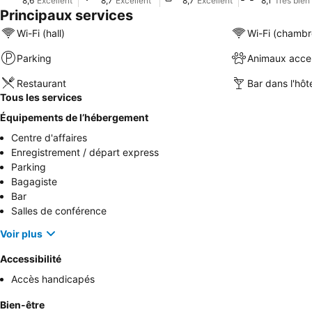
8,6
Excellent
8,7
Excellent
8,7
Excellent
8,1
Très bien
Principaux services
Wi-Fi (hall)
Wi-Fi (chambr
Parking
Animaux acce
Restaurant
Bar dans l'hôt
Tous les services
Équipements de l’hébergement
Centre d'affaires
Enregistrement / départ express
Parking
Bagagiste
Bar
Salles de conférence
Voir plus
Accessibilité
Accès handicapés
Bien-être