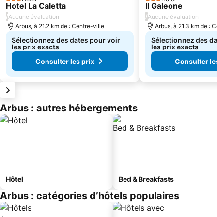
3 Étoiles
3 Étoiles
Hotel La Caletta
Il Galeone
/
/
Aucune évaluation
Aucune évaluation
Arbus, à 21.2 km de : Centre-ville
Arbus, à 21.3 km de : C
Sélectionnez des dates pour voir
Sélectionnez des da
les prix exacts
les prix exacts
Consulter les prix
Consulter le
Arbus : autres hébergements
Hôtel
Bed & Breakfasts
Arbus : catégories d’hôtels populaires