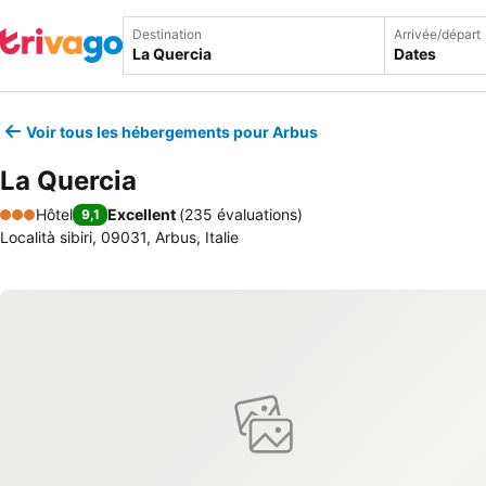
Destination
Arrivée/départ
Dates
Voir tous les hébergements pour Arbus
La Quercia
Hôtel
Excellent
(
235 évaluations
)
9,1
3 Étoiles
Località sibiri, 09031, Arbus, Italie