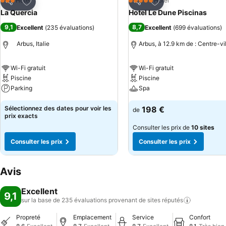
Ajouter à mes favoris
Ajouter à mes favor
Hôtel
Hôtel
3 Étoiles
5 Étoiles
Partager
Partager
La Quercia
Hotel Le Dune Piscinas
9,1
8,7
Excellent
(
235 évaluations
)
Excellent
(
699 évaluations
)
Arbus, Italie
Arbus, à 12.9 km de : Centre-vi
Wi-Fi gratuit
Wi-Fi gratuit
Piscine
Piscine
Parking
Spa
Sélectionnez des dates pour voir les
198 €
de
prix exacts
Consulter les prix de
10 sites
Consulter les prix
Consulter les prix
Avis
Excellent
9,1
sur la base de 235 évaluations provenant de sites
réputés
Propreté
Emplacement
Service
Confort