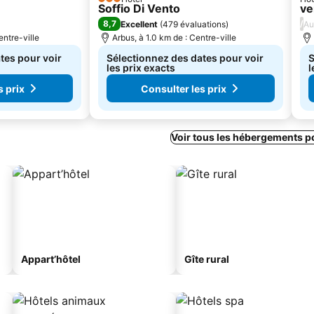
3 Étoiles
Soffio Di Vento
ve
8,7
/
Excellent
(
479 évaluations
)
Au
entre-ville
Arbus, à 1.0 km de : Centre-ville
tes pour voir
Sélectionnez des dates pour voir
S
les prix exacts
l
s prix
Consulter les prix
Voir tous les hébergements p
Appart’hôtel
Gîte rural