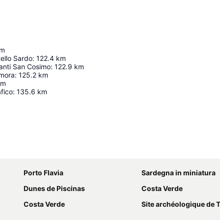
m
ello Sardo
:
122.4
km
anti San Cosimo
:
122.9
km
rmora
:
125.2
km
km
fico
:
135.6
km
Agrandir la carte
Porto Flavia
Sardegna in miniatura
Dunes de Piscinas
Costa Verde
Costa Verde
Site archéologique de 