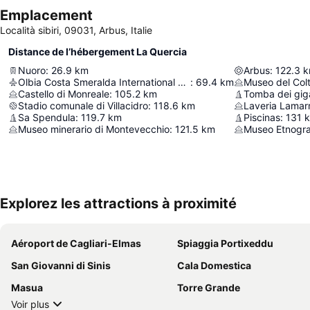
Emplacement
Località sibiri, 09031, Arbus, Italie
Distance de l’hébergement La Quercia
Nuoro
:
26.9
km
Arbus
:
122.3
k
Olbia Costa Smeralda International Airport
:
69.4
km
Museo del Colt
Castello di Monreale
:
105.2
km
Tomba dei gig
Stadio comunale di Villacidro
:
118.6
km
Laveria Lama
Sa Spendula
:
119.7
km
Piscinas
:
131
Museo minerario di Montevecchio
:
121.5
km
Museo Etnogra
Explorez les attractions à proximité
Aéroport de Cagliari-Elmas
Spiaggia Portixeddu
San Giovanni di Sinis
Cala Domestica
Masua
Torre Grande
Voir plus