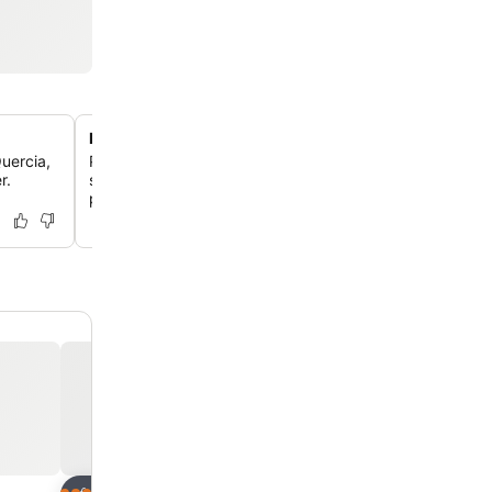
Linge de lit italien Frette exclusif
Quercia,
Profite d'un confort luxueux avec des draps italiens Fret
r.
supérieure et des couettes en duvet sur chaque lit à pl
pour une nuit de sommeil réparatrice.