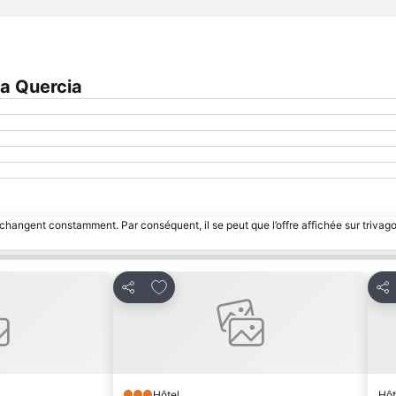
a Quercia
 changent constamment. Par conséquent, il se peut que l’offre affichée sur trivago
avoris
Ajouter à mes favoris
Partager
Par
Hôtel
Hôt