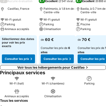
/
8,7
8,7
Aucune évaluation
Excellent
(
2 541 évaluations
Excellent
)
(
6 866 é
Castifao, France
Patrimonio, à 1.8 km de :
Bastia, à 0.7 km de 
Centre-ville
Centre-ville
Wi-Fi gratuit
Wi-Fi gratuit
Wi-Fi gratuit
Parking
Parking
Piscine
Animaux acceptés
Climatisation
Parking
Consulter les prix
Consulter les prix
Consulter les pri
Sélectionnez des dates
60 €
70 €
de
de
pour voir les prix
exacts
Consulter les prix de
6
Consulter les prix de
sites
sites
Consulter les prix
Consulter les prix
Consulter les prix
Voir tous les hébergements pour Castifao
Principaux services
Wi-Fi (hall)
Wi-Fi (chambres)
Parking
Animaux acceptés
Climatisation
Tous les services