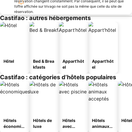
réservation changent constamment. Par conséquent, il se peut que
l’offre affichée sur trivago ne soit pas la même que celle du site de
réservation.
Castifao : autres hébergements
Hôtel
Bed & Brea
Appart’hôt
Appart’hôt
kfasts
el
el
Castifao : catégories d’hôtels populaires
Hôtels
Hôtels de
Hôtels
Hôtels
Hôtel
économiq
luxe
avec
animaux