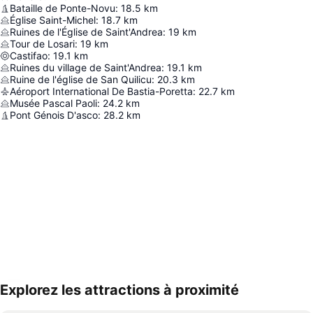
Bataille de Ponte-Novu
:
18.5
km
Église Saint-Michel
:
18.7
km
Ruines de l'Église de Saint'Andrea
:
19
km
Tour de Losari
:
19
km
Castifao
:
19.1
km
Ruines du village de Saint'Andrea
:
19.1
km
Ruine de l'église de San Quilicu
:
20.3
km
Aéroport International De Bastia-Poretta
:
22.7
km
Musée Pascal Paoli
:
24.2
km
Pont Génois D'asco
:
28.2
km
Explorez les attractions à proximité
Agrandir la carte