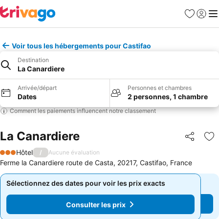
Favoris
Se con
Me
Voir tous les hébergements pour Castifao
Destination
La Canardiere
Arrivée/départ
Personnes et chambres
Dates
2 personnes, 1 chambre
Comment les paiements influencent notre classement
La Canardiere
Partager
Aj
Hôtel
/
Aucune évaluation
3 Étoiles
Ferme la Canardiere route de Casta, 20217, Castifao, France
Sélectionnez des dates pour voir les prix exacts
Sélectionnez des dates pour voir les prix exacts
Consulter les prix
Consulter les prix