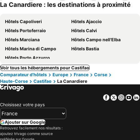
ues
piscine
acceptés
La Canardiere : les destinations à proximité
Hôtels Capoliveri
Hôtels Ajaccio
Hôtels Portoferraio
Hôtels Calvi
Hôtels Marciana
Hôtels Campo nell'Elba
Hôtels Marina di Campo
Hôtels Bastia
Hôtels Porto Azzurro
Voir tous les hébergements pour Castifao
Comparateur d'hôtels
Europe
France
Corse
Haute-Corse
Castifao
La Canardiere
Facebook
Twitter
Insta
Yo
Choisissez votre pays
Ajouter sur Google
Retrouvez facilement nos résultats :
ajoutez trivago comme source
préférée sur Google.