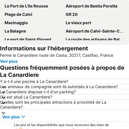
Le Port de L'Ile Rousse
Aéroport de Bastia Poretta
Plage de Calvi
GR 20
Macinaggio
Le vieux port
La Balagne
Aéroport de Calvi-Sainte-Catherine
Le port de Saint-Florent
La route des artisans de Balagne
Informations sur l’hébergement
Citadelle de Calvi
La plage de Nonza
Ferme la Canardiere route de Casta, 20217, Castifao, France
Citadelle de Bastia
Les Agriates
Voir plus
Parc de Saleccia
Place Saint-Nicolas
Questions fréquemment posées à propos de
San Michele de Murato
Le Delta de l'Ostriconi
La Canardiere
Festival du Cinéma Italien de Bastia
La Chapelle Sainte-Croix
Y a-t-il une piscine à La Canardiere?
Les animaux de compagnie sont-ils autorisés à La Canardiere?
La marine
La Canardiere dispose-t-il d'un parking?
Où est situé La Canardiere?
Quelles sont les principales attractions à proximité de La
Canardiere?
Voir plus
Les prix et les disponibilités que nous recevons des sites de