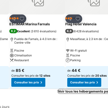
is
Ajouter à mes favoris
Ajouter à mes fav
Hôtel
Hôtel
4 Étoiles
3 Étoiles
Partager
Partager
ESTIMAR Marina Farnals
Flag Hotel Valencia
9,2
6,8
s
)
Excellent
(
3 610 évaluations
)
(
6 428 évaluations
)
e Dame
Puebla de Farnals, à 4.0 km de :
Masalfasar, à 2.3 km de : Ce
Centre-ville
Piscine
Wi-Fi gratuit
Climatisation
Piscine
Restaurant
Parking
85 €
44 €
de
de
Consulter les prix de
12 sites
Consulter les prix de
20 sites
Consulter les prix
Consulter les prix
Voir tous les hébergements po
s jours