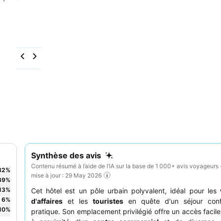
Synthèse des avis
Contenu résumé à l’aide de l’IA sur la base de 1 000+ avis voyageurs 
32
%
mise à jour : 29 May 2026
39
%
13
%
Cet hôtel est un pôle urbain polyvalent, idéal pour les
6
%
d'affaires
et les
touristes
en quête d'un séjour conf
10
%
pratique. Son emplacement privilégié offre un accès facile