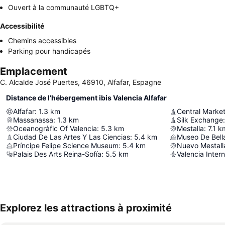
Ouvert à la communauté LGBTQ+
Accessibilité
Chemins accessibles
Parking pour handicapés
Emplacement
C. Alcalde José Puertes, 46910, Alfafar, Espagne
Distance de l’hébergement ibis Valencia Alfafar
Alfafar
:
1.3
km
Central Marke
Massanassa
:
1.3
km
Silk Exchange
:
Oceanogràfic Of Valencia
:
5.3
km
Mestalla
:
7.1
k
Ciudad De Las Artes Y Las Ciencias
:
5.4
km
Museo De Bella
Príncipe Felipe Science Museum
:
5.4
km
Nuevo Mestall
Palais Des Arts Reina-Sofía
:
5.5
km
Valencia Intern
Explorez les attractions à proximité