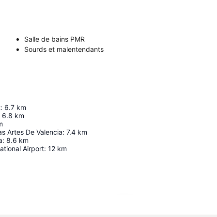
Salle de bains PMR
Sourds et malentendants
t
:
6.7
km
6.8
km
m
s Artes De Valencia
:
7.4
km
a
:
8.6
km
ational Airport
:
12
km
Agrandir la carte