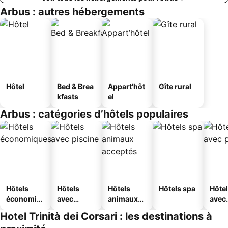
Arbus : autres hébergements
Hôtel
Bed & Brea
Appart’hôt
Gîte rural
kfasts
el
Arbus : catégories d’hôtels populaires
Hôtels
Hôtels
Hôtels
Hôtels spa
Hôte
économiq
avec
animaux
avec
ues
piscine
acceptés
park
Hotel Trinità dei Corsari : les destinations à