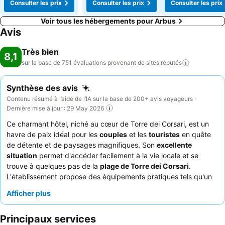
Consulter les prix
Consulter les prix
Consulter les prix
Voir tous les hébergements pour Arbus
Avis
Très bien
8,1
sur la base de 751 évaluations provenant de sites
réputés
Synthèse des avis
Contenu résumé à l’aide de l’IA sur la base de 200+ avis voyageurs ·
Dernière mise à jour : 29 May 2026
Ce charmant hôtel, niché au cœur de Torre dei Corsari, est un
havre de paix idéal pour les
couples
et les
touristes
en quête
de détente et de paysages magnifiques. Son
excellente
situation
permet d'accéder facilement à la vie locale et se
trouve à quelques pas de la
plage de Torre dei Corsari
.
L'établissement propose des équipements pratiques tels qu'un
réfrigérateur
et une
bouilloire
dans certaines chambres,
Afficher plus
améliorant ainsi l'expérience en chambre. Les clients louent
constamment le
personnel et le service
pour leur gentillesse et
Principaux services
leur professionnalisme, et l'ajout récent d'un
restaurant
a reçu