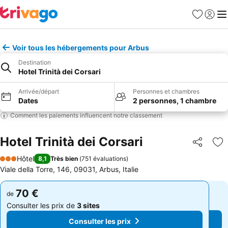
Favoris
Se con
Me
Voir tous les hébergements pour Arbus
Destination
Hotel Trinità dei Corsari
Arrivée/départ
Personnes et chambres
Dates
2 personnes, 1 chambre
Comment les paiements influencent notre classement
Hotel Trinità dei Corsari
Partager
Aj
Hôtel
8,1
Très bien
(
751 évaluations
)
3 Étoiles
Viale della Torre, 146, 09031, Arbus, Italie
70 €
70 €
de
de
Consulter les prix de
3 sites
Consulter les prix de
3 sites
Consulter les prix
Consulter les prix