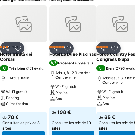
Hôtel
Hôtel
Hôtel
3 Étoiles
5 Étoiles
4 Étoiles
Partager
Ajouter à mes favoris
Partager
Ajouter à mes favoris
Partager
Ajouter à
Hotel Trinità dei
Hotel Le Dune Piscinas
Horse Country Res
Corsari
Congress & Spa
8,7
Excellent
(
699 évaluations
)
8,1
7,5
Très bien
(
751 évaluations
)
Bien
(
2 793 éval
Arbus, à 12.9 km de :
Centre-ville
Arbus, Italie
Arborea, à 3.3 km d
Centre-ville
Wi-Fi gratuit
Wi-Fi gratuit
Wi-Fi gratuit
Piscine
Parking
Piscine
Spa
Climatisation
Spa
Consulter les prix
198 €
de
Consulter les prix
Consulter les pri
70 €
65 €
de
de
Consulter les prix de
3
Consulter les prix de
10
Consulter les prix de
sites
sites
sites