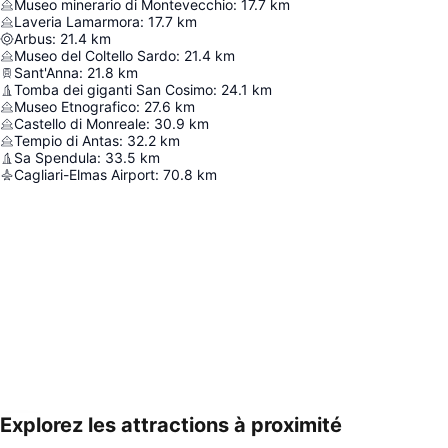
Museo minerario di Montevecchio
:
17.7
km
Laveria Lamarmora
:
17.7
km
Arbus
:
21.4
km
Museo del Coltello Sardo
:
21.4
km
Sant'Anna
:
21.8
km
Tomba dei giganti San Cosimo
:
24.1
km
Museo Etnografico
:
27.6
km
Castello di Monreale
:
30.9
km
Tempio di Antas
:
32.2
km
Sa Spendula
:
33.5
km
Cagliari-Elmas Airport
:
70.8
km
Explorez les attractions à proximité
Agrandir la carte