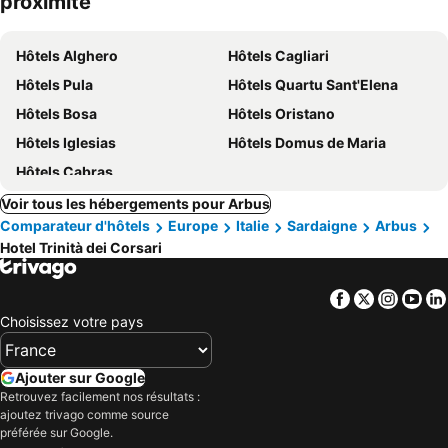
proximité
Hôtels Alghero
Hôtels Cagliari
Hôtels Pula
Hôtels Quartu Sant'Elena
Hôtels Bosa
Hôtels Oristano
Hôtels Iglesias
Hôtels Domus de Maria
Hôtels Cabras
Voir tous les hébergements pour Arbus
Comparateur d'hôtels
Europe
Italie
Sardaigne
Arbus
Hotel Trinità dei Corsari
Facebook
Twitter
Insta
Yo
Choisissez votre pays
Ajouter sur Google
Retrouvez facilement nos résultats :
ajoutez trivago comme source
préférée sur Google.