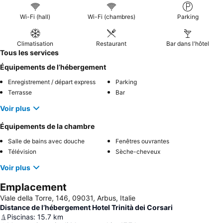
des commentaires positifs. Pour une expérience optimale,
pensez à demander une chambre aux étages supérieurs pour
Wi-Fi (hall)
Wi-Fi (chambres)
Parking
profiter de
superbes vues sur la mer
.
Climatisation
Restaurant
Bar dans l'hôtel
Tous les services
Équipements de l’hébergement
Enregistrement / départ express
Parking
Terrasse
Bar
Voir plus
Équipements de la chambre
Salle de bains avec douche
Fenêtres ouvrantes
Télévision
Sèche-cheveux
Voir plus
Emplacement
Viale della Torre, 146, 09031, Arbus, Italie
Distance de l’hébergement Hotel Trinità dei Corsari
Piscinas
:
15.7
km