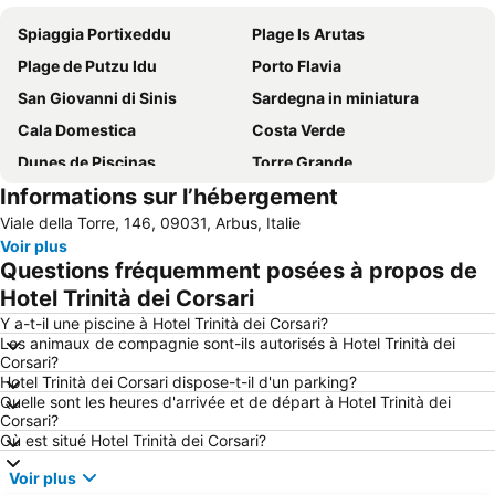
Spiaggia Portixeddu
Plage Is Arutas
Plage de Putzu Idu
Porto Flavia
San Giovanni di Sinis
Sardegna in miniatura
Cala Domestica
Costa Verde
Dunes de Piscinas
Torre Grande
Informations sur l’hébergement
Penisola del Sinis
Masua
Viale della Torre, 146, 09031, Arbus, Italie
Costa Verde
Site archéologique de Tharros
Voir plus
Torre dei Corsari
Portu Maga
Questions fréquemment posées à propos de
Spiaggia Piscinas
Miniera di Ingurtosu
Hotel Trinità dei Corsari
Scivu
Masua
Y a-t-il une piscine à Hotel Trinità dei Corsari?
Les animaux de compagnie sont-ils autorisés à Hotel Trinità dei
Is Arenas Golf & Country Club
Miniera di Nebida
Corsari?
Hotel Trinità dei Corsari dispose-t-il d'un parking?
Is Arenas
Spiaggia Fontanamare
Quelle sont les heures d'arrivée et de départ à Hotel Trinità dei
Santa Caterina di Pittinuri
Corsari?
Où est situé Hotel Trinità dei Corsari?
Voir plus