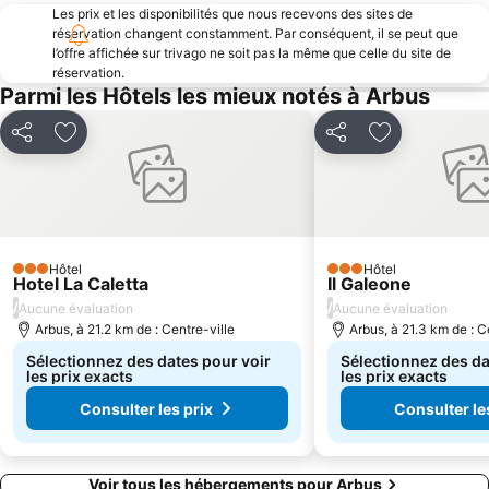
Les prix et les disponibilités que nous recevons des sites de
réservation changent constamment. Par conséquent, il se peut que
l’offre affichée sur trivago ne soit pas la même que celle du site de
réservation.
Parmi les Hôtels les mieux notés à Arbus
Partager
Ajouter à mes favoris
Partager
Ajouter à mes
Hôtel
Hôtel
3 Étoiles
3 Étoiles
Hotel La Caletta
Il Galeone
/
/
Aucune évaluation
Aucune évaluation
Arbus, à 21.2 km de : Centre-ville
Arbus, à 21.3 km de : C
Sélectionnez des dates pour voir
Sélectionnez des da
les prix exacts
les prix exacts
Consulter les prix
Consulter le
Voir tous les hébergements pour Arbus