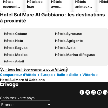
Hôtels
Hôtels de
Hôtels
Hôtels
Hôtel
économiq
luxe
avec
animaux
ues
piscine
acceptés
Hotel Sul Mare Al Gabbiano : les destinations
à proximité
Hôtels Catane
Hôtels Syracuse
Hôtels Noto
Hôtels Agrigente
Hôtels Ragusa
Hôtels Avola
Hôtels Modica
Hôtels Marina di Ragusa
Hôtels Scicli
Voir tous les hébergements pour Vittoria
Comparateur d'hôtels
Europe
Italie
Sicile
Vittoria
Hotel Sul Mare Al Gabbiano
Facebook
Twitter
Insta
Yo
Choisissez votre pays