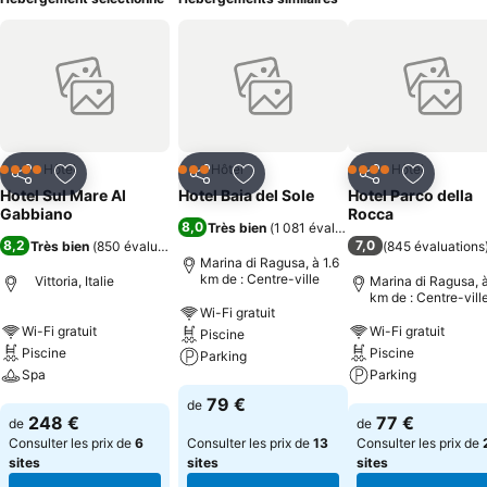
Hôtel
Hôtel
Hôtel
4 Étoiles
3 Étoiles
4 Étoiles
Partager
Ajouter à mes favoris
Partager
Ajouter à mes favoris
Partager
Ajouter à
Hotel Sul Mare Al
Hotel Baia del Sole
Hotel Parco della
Gabbiano
Rocca
8,0
Très bien
(
1 081 évaluations
)
8,2
7,0
Très bien
(
850 évaluations
)
(
845 évaluations
Marina di Ragusa, à 1.6
km de : Centre-ville
Vittoria, Italie
Marina di Ragusa, à
km de : Centre-vill
Wi-Fi gratuit
Wi-Fi gratuit
Wi-Fi gratuit
Piscine
Piscine
Piscine
Parking
Spa
Parking
Consulter les prix
79 €
de
Consulter les prix
Consulter les pri
248 €
77 €
de
de
Consulter les prix de
6
Consulter les prix de
13
Consulter les prix de
sites
sites
sites