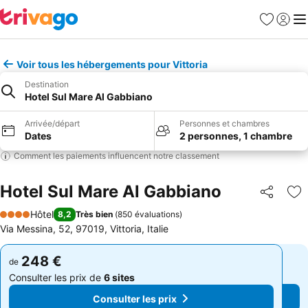
Favoris
Se con
Me
Voir tous les hébergements pour Vittoria
Destination
Hotel Sul Mare Al Gabbiano
Arrivée/départ
Personnes et chambres
Dates
2 personnes, 1 chambre
Comment les paiements influencent notre classement
Hotel Sul Mare Al Gabbiano
Partager
Aj
Hôtel
8,2
Très bien
(
850 évaluations
)
4 Étoiles
Via Messina, 52, 97019, Vittoria, Italie
248 €
248 €
de
de
Consulter les prix de
6 sites
Consulter les prix de
6 sites
Consulter les prix
Consulter les prix