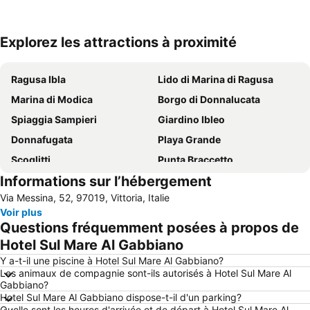
Explorez les attractions à proximité
Agrandir la carte
Ragusa Ibla
Lido di Marina di Ragusa
Marina di Modica
Borgo di Donnalucata
Spiaggia Sampieri
Giardino Ibleo
Donnafugata
Playa Grande
Scoglitti
Punta Braccetto
Informations sur l’hébergement
Punta Secca
Lago di Santa Rosalia
Via Messina, 52, 97019, Vittoria, Italie
Porto Turistico di Marina di Ragusa
La cava di Ispica
Voir plus
Santa Maria del Focallo
Questions fréquemment posées à propos de
Hotel Sul Mare Al Gabbiano
Y a-t-il une piscine à Hotel Sul Mare Al Gabbiano?
Les animaux de compagnie sont-ils autorisés à Hotel Sul Mare Al
Gabbiano?
Hotel Sul Mare Al Gabbiano dispose-t-il d'un parking?
Quelle sont les heures d'arrivée et de départ à Hotel Sul Mare Al