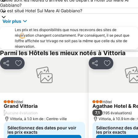
Gabbiano?
Où est situé Hotel Sul Mare Al Gabbiano?
Voir plus
Les prix et les disponibilités que nous recevons des sites de
réservation changent constamment. Par conséquent, il se peut que
l’offre affichée sur trivago ne soit pas la même que celle du site de
réservation.
Parmi les Hôtels les mieux notés à Vittoria
Partager
Ajouter à mes favoris
Partager
Ajouter à mes
Hôtel
Hôtel
3 Étoiles
3 Étoiles
Grand Vittoria
Agathae Hotel & R
/
7,1
Aucune évaluation
(
195 évaluations
)
Vittoria, à 1.0 km de : Centre-ville
Vittoria, à 10.9 km de :
Sélectionnez des dates pour voir
Sélectionnez des da
les prix exacts
les prix exacts