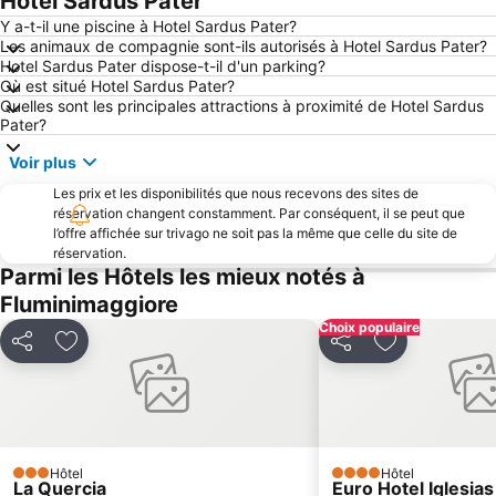
Hotel Sardus Pater
Sant'Antioco
Porto Botte
Y a-t-il une piscine à Hotel Sardus Pater?
Les animaux de compagnie sont-ils autorisés à Hotel Sardus Pater?
Hotel Sardus Pater dispose-t-il d'un parking?
Où est situé Hotel Sardus Pater?
Quelles sont les principales attractions à proximité de Hotel Sardus
Pater?
Voir plus
Les prix et les disponibilités que nous recevons des sites de
réservation changent constamment. Par conséquent, il se peut que
l’offre affichée sur trivago ne soit pas la même que celle du site de
réservation.
Parmi les Hôtels les mieux notés à
Fluminimaggiore
Choix populaire
Partager
Ajouter à mes favoris
Partager
Ajouter à mes
Hôtel
Hôtel
3 Étoiles
4 Étoiles
La Quercia
Euro Hotel Iglesias