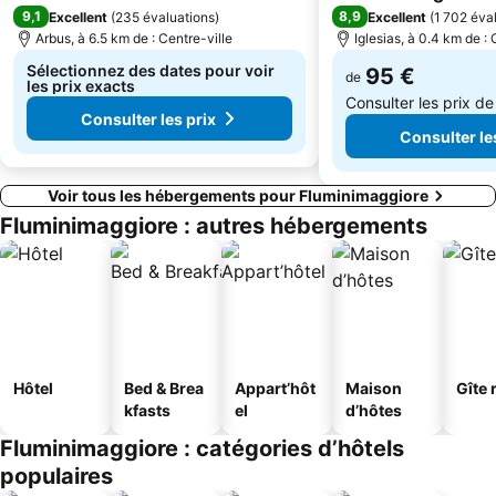
9,1
8,9
Excellent
(
235 évaluations
)
Excellent
(
1 702 éva
Arbus, à 6.5 km de : Centre-ville
Iglesias, à 0.4 km de : 
Sélectionnez des dates pour voir
95 €
de
les prix exacts
Consulter les prix d
Consulter les prix
Consulter le
Voir tous les hébergements pour Fluminimaggiore
Fluminimaggiore : autres hébergements
Hôtel
Bed & Brea
Appart’hôt
Maison
Gîte 
kfasts
el
d’hôtes
Fluminimaggiore : catégories d’hôtels
populaires