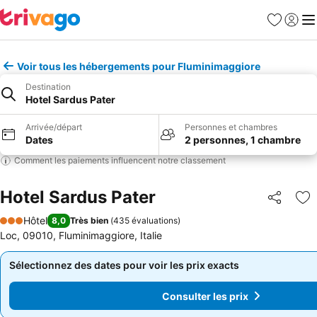
Favoris
Se con
Me
Voir tous les hébergements pour Fluminimaggiore
Destination
Hotel Sardus Pater
Arrivée/départ
Personnes et chambres
Dates
2 personnes, 1 chambre
Comment les paiements influencent notre classement
Hotel Sardus Pater
Partager
Aj
Hôtel
8,0
Très bien
(
435 évaluations
)
3 Étoiles
Loc, 09010, Fluminimaggiore, Italie
Sélectionnez des dates pour voir les prix exacts
Sélectionnez des dates pour voir les prix exacts
Consulter les prix
Consulter les prix