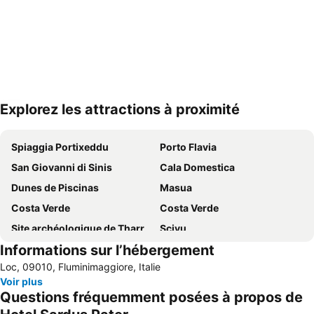
Explorez les attractions à proximité
Agrandir la carte
Spiaggia Portixeddu
Porto Flavia
San Giovanni di Sinis
Cala Domestica
Dunes de Piscinas
Masua
Costa Verde
Costa Verde
Site archéologique de Tharros
Scivu
Informations sur l’hébergement
Miniera di Ingurtosu
Spiaggia Piscinas
Loc, 09010, Fluminimaggiore, Italie
Masua
Portu Maga
Voir plus
Miniera di Nebida
Spiaggia Fontanamare
Questions fréquemment posées à propos de
Torre dei Corsari
Villaggio Ipogeo