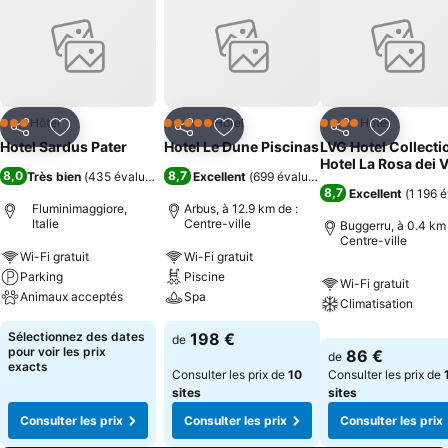
Hôtel
Hôtel
Hôtel
3 Étoiles
5 Étoiles
4 Étoiles
Partager
Ajouter à mes favoris
Partager
Ajouter à mes favoris
Partager
Ajouter à
Hotel Sardus Pater
Hotel Le Dune Piscinas
LVG Hotel Collecti
Hotel La Rosa dei V
8,0
8,7
Très bien
(
435 évaluations
)
Excellent
(
699 évaluations
)
8,7
Excellent
(
1 196 
Fluminimaggiore,
Arbus, à 12.9 km de :
Italie
Centre-ville
Buggerru, à 0.4 km 
Centre-ville
Wi-Fi gratuit
Wi-Fi gratuit
Parking
Piscine
Wi-Fi gratuit
Animaux acceptés
Spa
Climatisation
Sélectionnez des dates
198 €
de
pour voir les prix
86 €
de
exacts
Consulter les prix de
10
Consulter les prix de
sites
sites
Consulter les prix
Consulter les prix
Consulter les prix