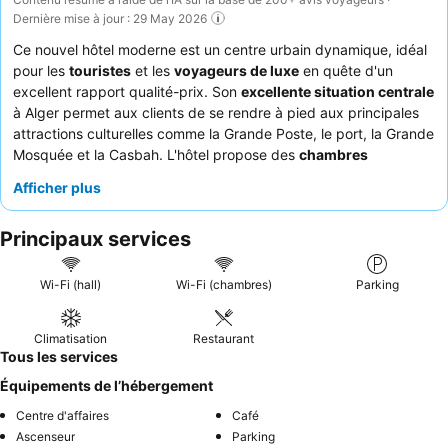
Dernière mise à jour : 29 May 2026
Ce nouvel hôtel moderne est un centre urbain dynamique, idéal
pour les
touristes
et les
voyageurs de luxe
en quête d'un
excellent rapport qualité-prix. Son
excellente situation centrale
à Alger permet aux clients de se rendre à pied aux principales
attractions culturelles comme la Grande Poste, le port, la Grande
Mosquée et la Casbah. L'hôtel propose des
chambres
spacieuses et impeccablement propres
avec des lits grands et
Afficher plus
confortables, garantissant un séjour reposant. Le
personnel de
l'hôtel
est constamment félicité pour son professionnalisme
Principaux services
exceptionnel et le
petit-déjeuner buffet
très apprécié propose
un choix varié. Pour une expérience améliorée, pensez à
réserver une chambre avec un
balcon
pour profiter d'une vue
Wi-Fi (hall)
Wi-Fi (chambres)
Parking
imprenable sur la ville.
Climatisation
Restaurant
Tous les services
Équipements de l’hébergement
Centre d'affaires
Café
Ascenseur
Parking