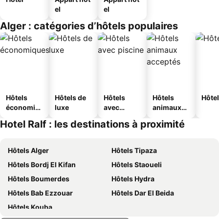
el
el
Alger : catégories d’hôtels populaires
Hôtels
Hôtels de
Hôtels
Hôtels
Hôtel
économiq
luxe
avec
animaux
ues
piscine
acceptés
Hotel Ralf : les destinations à proximité
Hôtels Alger
Hôtels Tipaza
Hôtels Bordj El Kifan
Hôtels Staoueli
Hôtels Boumerdes
Hôtels Hydra
Hôtels Bab Ezzouar
Hôtels Dar El Beida
Hôtels Kouba