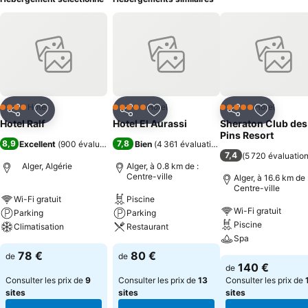
Hôtel
Hôtel
Hôtel
4 Étoiles
5 Étoiles
5 Étoiles
Partager
Ajouter à mes favoris
Partager
Ajouter à mes favoris
Partager
Ajouter à
Hotel Ralf
Hotel El Aurassi
Sheraton Club des
Pins Resort
8,9
7,8
Excellent
(
900 évaluations
)
Bien
(
4 361 évaluations
)
7,4
(
5 720 évaluatio
Alger, Algérie
Alger, à 0.8 km de :
Centre-ville
Alger, à 16.6 km de 
Centre-ville
Wi-Fi gratuit
Piscine
Wi-Fi gratuit
Parking
Parking
Piscine
Climatisation
Restaurant
Spa
78 €
80 €
de
de
140 €
de
Consulter les prix de
9
Consulter les prix de
13
Consulter les prix de
sites
sites
sites