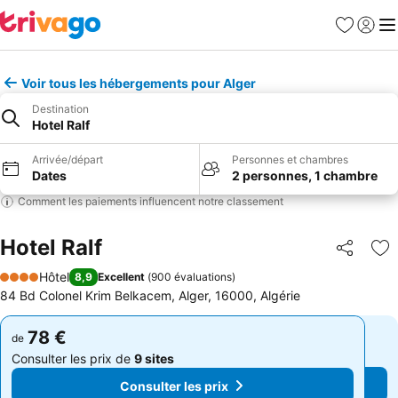
Favoris
Se con
Me
Voir tous les hébergements pour Alger
Destination
Hotel Ralf
Arrivée/départ
Personnes et chambres
Dates
2 personnes, 1 chambre
Comment les paiements influencent notre classement
Hotel Ralf
Partager
Aj
Hôtel
8,9
Excellent
(
900 évaluations
)
4 Étoiles
84 Bd Colonel Krim Belkacem, Alger, 16000, Algérie
78 €
78 €
de
de
Consulter les prix de
9 sites
Consulter les prix de
9 sites
Consulter les prix
Consulter les prix