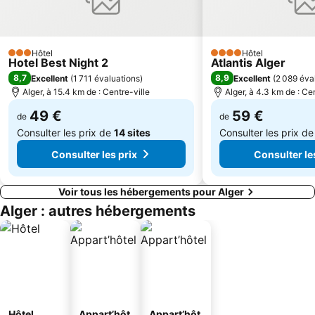
Hôtel
Hôtel
3 Étoiles
4 Étoiles
Hotel Best Night 2
Atlantis Alger
8,7
8,9
Excellent
(
1 711 évaluations
)
Excellent
(
2 089 éva
Alger, à 15.4 km de : Centre-ville
Alger, à 4.3 km de : Cen
49 €
59 €
de
de
Consulter les prix de
14 sites
Consulter les prix d
Consulter les prix
Consulter le
Voir tous les hébergements pour Alger
Alger : autres hébergements
Hôtel
Appart’hôt
Appart’hôt