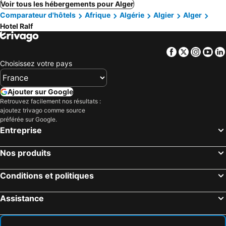
Voir tous les hébergements pour Alger
Comparateur d'hôtels
Afrique
Algérie
Algier
Alger
Hotel Ralf
Facebook
Twitter
Insta
Yo
Choisissez votre pays
Ajouter sur Google
Retrouvez facilement nos résultats :
ajoutez trivago comme source
préférée sur Google.
Entreprise
Nos produits
Conditions et politiques
Assistance