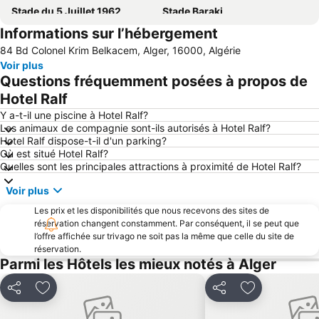
Stade du 5 Juillet 1962
Stade Baraki
Informations sur l’hébergement
Mosquée Abdelatif Soltani
des frères Brakni
84 Bd Colonel Krim Belkacem, Alger, 16000, Algérie
Voir plus
Questions fréquemment posées à propos de
Hotel Ralf
Y a-t-il une piscine à Hotel Ralf?
Les animaux de compagnie sont-ils autorisés à Hotel Ralf?
Hotel Ralf dispose-t-il d'un parking?
Où est situé Hotel Ralf?
Quelles sont les principales attractions à proximité de Hotel Ralf?
Voir plus
Les prix et les disponibilités que nous recevons des sites de
réservation changent constamment. Par conséquent, il se peut que
l’offre affichée sur trivago ne soit pas la même que celle du site de
réservation.
Parmi les Hôtels les mieux notés à Alger
Partager
Ajouter à mes favoris
Partager
Ajouter à mes