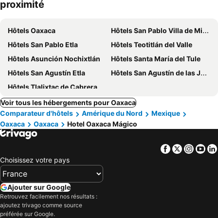
proximité
Hôtels Oaxaca
Hôtels San Pablo Villa de Mitla
Hôtels San Pablo Etla
Hôtels Teotitlán del Valle
Hôtels Asunción Nochixtlán
Hôtels Santa María del Tule
Hôtels San Agustín Etla
Hôtels San Agustín de las Juntas
Hôtels Tlalixtac de Cabrera
Voir tous les hébergements pour Oaxaca
Comparateur d'hôtels
Amérique du Nord
Mexique
Oaxaca
Oaxaca
Hotel Oaxaca Mágico
Facebook
Twitter
Insta
Yo
Choisissez votre pays
Ajouter sur Google
Retrouvez facilement nos résultats :
ajoutez trivago comme source
préférée sur Google.