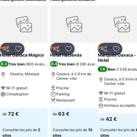
Hôtel
Hôtel
Hôtel
3 Étoiles
3 Étoiles
2 Étoiles
Partager
Ajouter à mes favoris
Partager
Ajouter à mes favoris
Partager
Ajouter à
Hotel Oaxaca Mágico
Hotel Hacienda
Marqués Oaxaca -
Hotel
8,3
8,4
Très bien
(
600 évaluations
)
Très bien
(
6 390 évaluations
)
7,6
Bien
(
1 036 éval
Oaxaca, Mexique
Oaxaca, à 0.9 km de :
Centre-ville
Oaxaca, à 0.9 km d
Centre-ville
Wi-Fi gratuit
Piscine
Wi-Fi gratuit
Climatisation
Parking
Piscine
Restaurant
Consulter les prix
Animaux acceptés
Consulter les prix
72 €
63 €
de
de
Consulter les pri
42 €
de
Consulter les prix de
2
Consulter les prix de
10
Consulter les prix de
sites
sites
sites