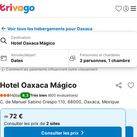
Favoris
Se con
Me
Voir tous les hébergements pour Oaxaca
Destination
Hotel Oaxaca Mágico
Arrivée/départ
Personnes et chambres
Dates
2 personnes, 1 chambre
Comment les paiements influencent notre classement
Hotel Oaxaca Mágico
Partager
Aj
Hôtel
8,3
Très bien
(
600 évaluations
)
3 Étoiles
C. de Manuel Sabino Crespo 110, 68000, Oaxaca, Mexique
72 €
72 €
de
de
Consulter les prix de
2 sites
Consulter les prix de
2 sites
Consulter les prix
Consulter les prix