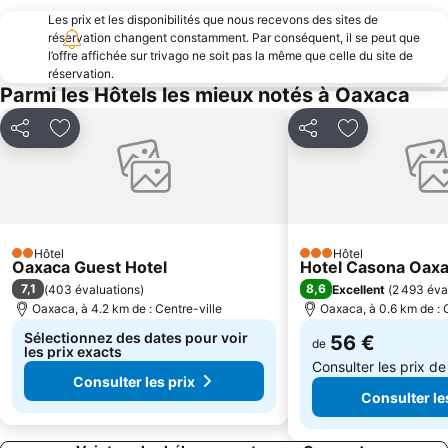
Les prix et les disponibilités que nous recevons des sites de
réservation changent constamment. Par conséquent, il se peut que
l’offre affichée sur trivago ne soit pas la même que celle du site de
réservation.
Parmi les Hôtels les mieux notés à Oaxaca
Partager
Ajouter à mes favoris
Partager
Ajouter à mes
Hôtel
Hôtel
2 Étoiles
3 Étoiles
Oaxaca Guest Hotel
Hotel Casona Oax
7,1
8,6
(
403 évaluations
)
Excellent
(
2 493 éva
Oaxaca, à 4.2 km de : Centre-ville
Oaxaca, à 0.6 km de : 
Sélectionnez des dates pour voir
56 €
de
les prix exacts
Consulter les prix d
Consulter les prix
Consulter le