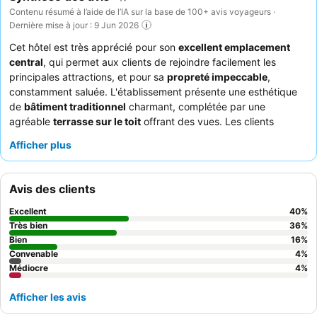
Contenu résumé à l’aide de l’IA sur la base de 100+ avis voyageurs ·
Dernière mise à jour : 9 Jun 2026
Cet hôtel est très apprécié pour son
excellent emplacement
central
, qui permet aux clients de rejoindre facilement les
principales attractions, et pour sa
propreté impeccable
,
constamment saluée. L'établissement présente une esthétique
de
bâtiment traditionnel
charmant, complétée par une
agréable
terrasse sur le toit
offrant des vues. Les clients
soulignent fréquemment le
personnel attentif et amical
comme
Afficher plus
un atout majeur, contribuant à un séjour positif. Bien que les
chambres puissent être compactes, l'hôtel offre un bon rapport
qualité-prix, ce qui en fait un choix idéal pour les
voyageurs
Avis des clients
soucieux de leur budget
et les
touristes
qui privilégient un
point de chute propre et bien situé pour explorer la ville. Il est
Excellent
40
%
particulièrement adapté aux
couples
ou aux
voyageurs seuls
Très bien
36
%
qui souhaitent découvrir la culture locale. Pour garantir une
Bien
16
%
Convenable
4
%
expérience plus reposante, les clients peuvent envisager de
Médiocre
4
%
demander une chambre éloignée de la rue ou des sources de
bruit internes, et se préparer à la nature compacte de certaines
Afficher les avis
chambres et salles de bains.