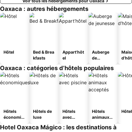
Voir tous les hébergements pour Oaxaca
Oaxaca : autres hébergements
Hôtel
Bed & Brea
Appart’hôt
Auberge
Mais
kfasts
el
de
d’hô
jeunesse
Oaxaca : catégories d’hôtels populaires
Hôtels
Hôtels de
Hôtels
Hôtels
Hôtel
économiq
luxe
avec
animaux
ues
piscine
acceptés
Hotel Oaxaca Mágico : les destinations à