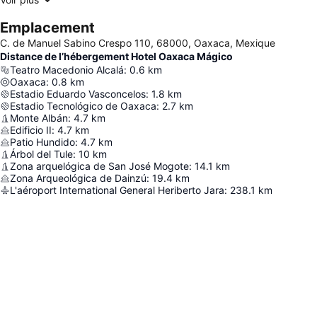
Emplacement
C. de Manuel Sabino Crespo 110, 68000, Oaxaca, Mexique
Distance de l’hébergement Hotel Oaxaca Mágico
Teatro Macedonio Alcalá
:
0.6
km
Oaxaca
:
0.8
km
Estadio Eduardo Vasconcelos
:
1.8
km
Estadio Tecnológico de Oaxaca
:
2.7
km
Monte Albán
:
4.7
km
Edificio II
:
4.7
km
Patio Hundido
:
4.7
km
Árbol del Tule
:
10
km
Zona arquelógica de San José Mogote
:
14.1
km
Zona Arqueológica de Dainzú
:
19.4
km
L'aéroport International General Heriberto Jara
:
238.1
km