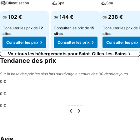
Climatisation
Spa
Spa
Consulter les prix
Consulter les prix
Consulter les pri
102 €
144 €
238 €
de
de
de
Consulter les prix de
12
Consulter les prix de
15
Consulter les prix de
sites
sites
sites
Consulter les prix
Consulter les prix
Consulter les prix
Voir tous les hébergements pour Saint-Gilles-les-Bains
Tendance des prix
Sur la base des prix les plus bas sur trivago au cours des 30 derniers jours
0 €
0 €
0 €
Avis