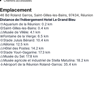
Chemins accessibles
Emplacement
46 Bd Roland Garros, Saint-Gilles-les-Bains, 97434, Réunion
Distance de l’hébergement Hotel Le Grand Bleu
Aquarium de la Réunion
:
0.2
km
Saint-Gilles-les-Bains
:
0.4
km
Musée de Villèle
:
4.1
km
Fontaine de la Vierge
:
6.5
km
Stade Juluis Bénard
:
10.4
km
Kélonia
:
12.5
km
Hôtel des Postes
:
14.2
km
Stade Youri-Gagarine
:
17.3
km
Musée du Sel
:
17.8
km
Musée agricole et industriel de Stella Matutina
:
18.2
km
Aéroport de la Réunion Roland-Garros
:
35.4
km