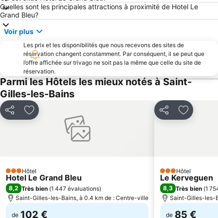
Quelles sont les principales attractions à proximité de Hotel Le
Grand Bleu?
Voir plus
Les prix et les disponibilités que nous recevons des sites de
réservation changent constamment. Par conséquent, il se peut que
l’offre affichée sur trivago ne soit pas la même que celle du site de
réservation.
Parmi les Hôtels les mieux notés à Saint-
Gilles-les-Bains
Partager
Ajouter à mes favoris
Partager
Ajouter à
Hôtel
Hôtel
3 Étoiles
3 Étoiles
Hotel Le Grand Bleu
Le Kerveguen
8,2
8,3
Très bien
(
1 447 évaluations
)
Très bien
(
1 75
Saint-Gilles-les-Bains, à 0.4 km de : Centre-ville
Saint-Gilles-les-B
102 €
85 €
de
de