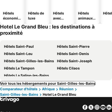
Hôtels
Hôtels de
Hôtels
Hôtels
Hôtel
économiq
luxe
avec
animaux
ues
piscine
acceptés
Hotel Le Grand Bleu : les destinations à
proximité
Hôtels Saint-Paul
Hôtels Saint-Pierre
Hôtels Saint-Leu
Hôtels Saint-Denis
Hôtels Saint-Gilles-les-Bains
Hôtels Saint-Joseph
Hôtels Le Tampon
Hôtels Cilaos
Hôtels La Saline-les-Bains
Voir tous les hébergements pour Saint-Gilles-les-Bains
Comparateur d'hôtels
Afrique
Réunion
Saint-Gilles-les-Bains
Hotel Le Grand Bleu
Facebook
Twitter
Insta
Yo