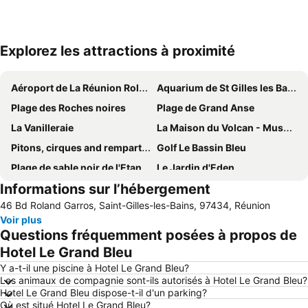
Explorez les attractions à proximité
Agrandir la carte
Aéroport de La Réunion Roland-Garros
Aquarium de St Gilles les Bains
Plage des Roches noires
Plage de Grand Anse
La Vanilleraie
La Maison du Volcan - Museum de La Fournaise
Pitons, cirques and remparts of Reunion Island
Golf Le Bassin Bleu
Plage de sable noir de l'Etang salé
Le Jardin d'Eden
Informations sur l’hébergement
Aéroport de Saint-Pierre Pierrefonds
Stella Matutina
46 Bd Roland Garros, Saint-Gilles-les-Bains, 97434, Réunion
Akoatys
Musée de la Banane
Voir plus
Questions fréquemment posées à propos de
Hotel Le Grand Bleu
Y a-t-il une piscine à Hotel Le Grand Bleu?
Les animaux de compagnie sont-ils autorisés à Hotel Le Grand Bleu?
Hotel Le Grand Bleu dispose-t-il d'un parking?
Où est situé Hotel Le Grand Bleu?