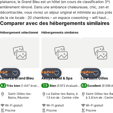
plaisance, le Grand Bleu est un hôtel (en cours de classification 3*)
entièrement rénové. Dans une ambiance chaleureuse, chic, zen et
décontractée, vous vivrez un séjour original et intimiste au plus près
de la vie locale : 20 chambres – un espace coworking – wifi haut
Comparer avec des hébergements similaires
débit - un restaurant ouvert 7 jours sur 7 (des produits frais en
circuit courts, des producteurs locaux) proposant une cuisine simple
Hébergement sélectionné
Hébergements similaires
et authentique – un bar ouvert 24h/24 – une piscine - un parking
(places limitées et réservées à nos clients en chambres Club).
Hôtel
Hôtel
Hôtel
3 Étoiles
5 Étoiles
5 Étoiles
Partager
Ajouter à mes favoris
Partager
Ajouter à mes favoris
Partager
Ajouter à
Hotel Le Grand Bleu
Akoya Hotel & Spa
LUX Saint Gilles
8,2
7,5
8,5
Très bien
(
1 447 évaluations
)
Bien
(
5 972 évaluations
)
Excellent
(
9 396 é
Saint-Gilles-les-
La Saline-les-Bains, à
Saint-Gilles-les-Ba
Bains, Réunion
1.5 km de : Centre-ville
à 3.8 km de : Centr
ville
Wi-Fi gratuit
Wi-Fi gratuit
Wi-Fi gratuit
Piscine
Piscine
Piscine