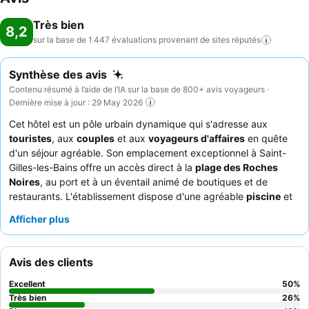
Très bien
8,2
sur la base de 1 447 évaluations provenant de sites
réputés
Synthèse des avis
Contenu résumé à l’aide de l’IA sur la base de 800+ avis voyageurs ·
Dernière mise à jour : 29 May 2026
Cet hôtel est un pôle urbain dynamique qui s'adresse aux
touristes
, aux
couples
et aux
voyageurs d'affaires
en quête
d'un séjour agréable. Son emplacement exceptionnel à Saint-
Gilles-les-Bains offre un accès direct à la
plage des Roches
Noires
, au port et à un éventail animé de boutiques et de
restaurants. L'établissement dispose d'une agréable
piscine
et
d'un
espace de coworking
pratique dans le hall avec une
Afficher plus
connexion Wi-Fi fiable. Les clients apprécient constamment le
personnel attentif et le délicieux restaurant, qui propose des
plats créatifs mettant en valeur les saveurs authentiques de la
Avis des clients
Réunion, ainsi qu'un petit-déjeuner buffet varié. Pour une
expérience plus calme, il est conseillé aux clients de demander
Excellent
50
%
des chambres donnant sur l'arrière et non sur la rue.
Très bien
26
%