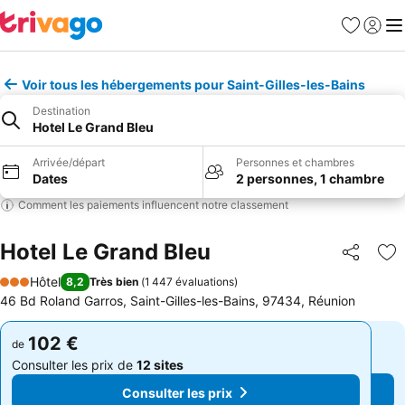
Favoris
Se con
Me
Voir tous les hébergements pour Saint-Gilles-les-Bains
Destination
Hotel Le Grand Bleu
Arrivée/départ
Personnes et chambres
Dates
2 personnes, 1 chambre
Comment les paiements influencent notre classement
Hotel Le Grand Bleu
Partager
Aj
Hôtel
8,2
Très bien
(
1 447 évaluations
)
3 Étoiles
46 Bd Roland Garros, Saint-Gilles-les-Bains, 97434, Réunion
102 €
102 €
de
de
Consulter les prix de
12 sites
Consulter les prix de
12 sites
Consulter les prix
Consulter les prix