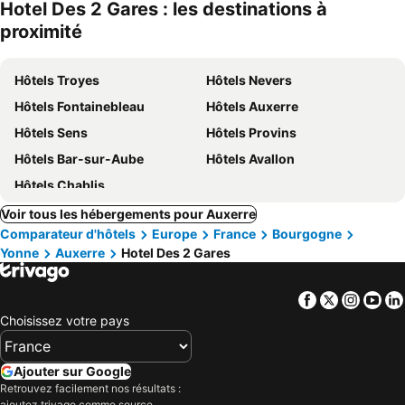
Hotel Des 2 Gares : les destinations à
proximité
Hôtels Troyes
Hôtels Nevers
Hôtels Fontainebleau
Hôtels Auxerre
Hôtels Sens
Hôtels Provins
Hôtels Bar-sur-Aube
Hôtels Avallon
Hôtels Chablis
Voir tous les hébergements pour Auxerre
Comparateur d'hôtels
Europe
France
Bourgogne
Yonne
Auxerre
Hotel Des 2 Gares
Facebook
Twitter
Insta
Yo
Choisissez votre pays
Ajouter sur Google
Retrouvez facilement nos résultats :
ajoutez trivago comme source