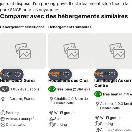
jours et dispose d'un parking privé. Il est idéalement situé face à la
gare SNCF pour les voyageurs.
Comparer avec des hébergements similaires
Hébergement sélectionné
Hébergements similaires
Hôtel
Hôtel
Hôtel
1 Étoiles
4 Étoiles
2 Étoiles
Partager
Ajouter à mes favoris
Partager
Ajouter à mes favoris
Partager
Ajouter à
Hotel Des 2 Gares
Hostellerie des Clos
Ibis Budget Auxerr
Centre
6,5
8,2
(
1 062 évaluations
)
Très bien
(
2 384 évaluations
)
8,3
Très bien
(
4 719 
Auxerre, France
Chablis, à 0.3 km de :
Centre-ville
Auxerre, à 0.3 km d
Centre-ville
Parking
Wi-Fi gratuit
Wi-Fi gratuit
Animaux acceptés
Spa
Parking
Climatisation
Parking
Animaux acceptés