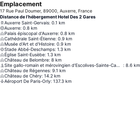
Emplacement
17 Rue Paul Doumer, 89000, Auxerre, France
Distance de l’hébergement Hotel Des 2 Gares
Auxerre Saint-Gervais
:
0.1
km
Auxerre
:
0.8
km
Palais épiscopal d'Auxerre
:
0.8
km
Cathédrale Saint-Étienne
:
0.9
km
Musée d'Art et d'Histoire
:
0.9
km
Stade Abbé-Deschamps
:
1.3
km
Église Saint-Eusèbe
:
1.3
km
Château de Belombre
:
8
km
Site gallo-romain et mérovingien d'Escolives-Sainte-Camille
:
8.6
km
Château de Régennes
:
9.1
km
Château de Chéry
:
14.2
km
Aéroport De Paris-Orly
:
137.3
km