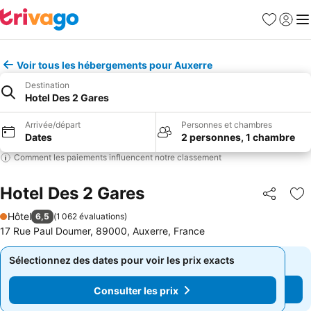
Favoris
Se con
Me
Voir tous les hébergements pour Auxerre
Destination
Hotel Des 2 Gares
Arrivée/départ
Personnes et chambres
Dates
2 personnes, 1 chambre
Comment les paiements influencent notre classement
Hotel Des 2 Gares
Partager
Aj
Hôtel
6,5
(
1 062 évaluations
)
1 Étoiles
17 Rue Paul Doumer, 89000, Auxerre, France
Sélectionnez des dates pour voir les prix exacts
Sélectionnez des dates pour voir les prix exacts
Consulter les prix
Consulter les prix