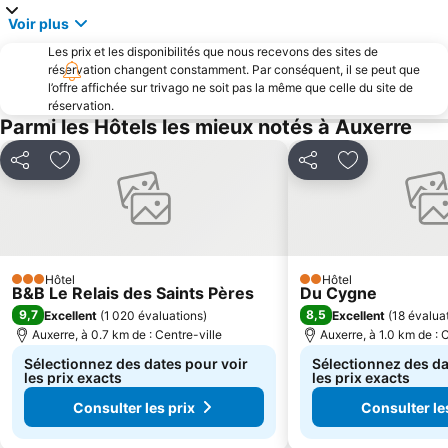
Voir plus
Les prix et les disponibilités que nous recevons des sites de
réservation changent constamment. Par conséquent, il se peut que
l’offre affichée sur trivago ne soit pas la même que celle du site de
réservation.
Parmi les Hôtels les mieux notés à Auxerre
Partager
Ajouter à mes favoris
Partager
Ajouter à mes
Hôtel
Hôtel
3 Étoiles
2 Étoiles
B&B Le Relais des Saints Pères
Du Cygne
9,7
8,5
Excellent
(
1 020 évaluations
)
Excellent
(
18 évalua
Auxerre, à 0.7 km de : Centre-ville
Auxerre, à 1.0 km de : 
Sélectionnez des dates pour voir
Sélectionnez des da
les prix exacts
les prix exacts
Consulter les prix
Consulter le