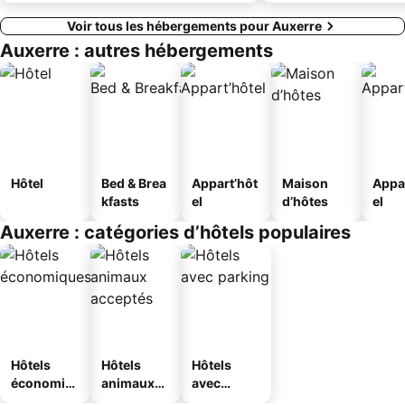
Voir tous les hébergements pour Auxerre
Auxerre : autres hébergements
Hôtel
Bed & Brea
Appart’hôt
Maison
Appa
kfasts
el
d’hôtes
el
Auxerre : catégories d’hôtels populaires
Hôtels
Hôtels
Hôtels
économiq
animaux
avec
ues
acceptés
parking