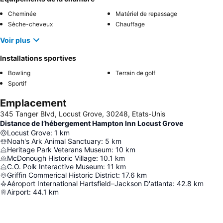
Cheminée
Matériel de repassage
Sèche-cheveux
Chauffage
Voir plus
Installations sportives
Bowling
Terrain de golf
Sportif
Emplacement
345 Tanger Blvd, Locust Grove, 30248, Etats-Unis
Distance de l’hébergement Hampton Inn Locust Grove
Locust Grove
:
1
km
Noah's Ark Animal Sanctuary
:
5
km
Heritage Park Veterans Museum
:
10
km
McDonough Historic Village
:
10.1
km
C.O. Polk Interactive Museum
:
11
km
Griffin Commerical Historic District
:
17.6
km
Aéroport International Hartsfield–Jackson D'atlanta
:
42.8
km
Airport
:
44.1
km