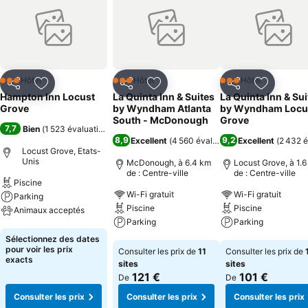
Hôtel
Hôtel
Hôtel
3 Étoiles
3 Étoiles
3 Étoiles
Partager
Ajouter à mes favoris
Partager
Ajouter à mes favoris
Partager
Ajouter à
Hampton Inn Locust
La Quinta Inn & Suites
La Quinta Inn & Sui
Grove
by Wyndham Atlanta
by Wyndham Locu
South - McDonough
Grove
7,7
Bien
(
1 523 évaluations
)
8,9
9,2
Excellent
(
4 560 évaluations
Excellent
)
(
2 432 é
Locust Grove, Etats-
Unis
McDonough, à 6.4 km
Locust Grove, à 1.
de : Centre-ville
de : Centre-ville
Piscine
Wi-Fi gratuit
Wi-Fi gratuit
Parking
Piscine
Piscine
Animaux acceptés
Parking
Parking
Consulter les prix
Sélectionnez des dates
Consulter les prix
Consulter les pri
pour voir les prix
Consulter les prix de
11
Consulter les prix de
exacts
sites
sites
121 €
101 €
De
De
Consulter les prix
Consulter les prix
Consulter les prix