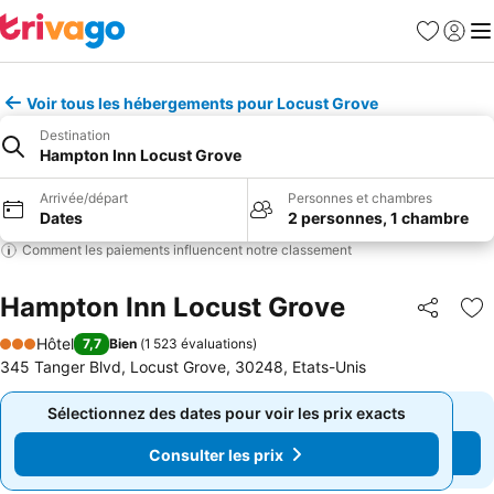
Favoris
Se con
Me
Voir tous les hébergements pour Locust Grove
Destination
Hampton Inn Locust Grove
Arrivée/départ
Personnes et chambres
Dates
2 personnes, 1 chambre
Comment les paiements influencent notre classement
Hampton Inn Locust Grove
Partager
Aj
Hôtel
7,7
Bien
(
1 523 évaluations
)
3 Étoiles
345 Tanger Blvd, Locust Grove, 30248, Etats-Unis
Sélectionnez des dates pour voir les prix exacts
Sélectionnez des dates pour voir les prix exacts
Consulter les prix
Consulter les prix