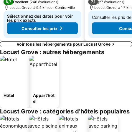
8,7
7,1
Excellent
(
246 évaluations
)
(
27 évaluations
)
Locust Grove, à 9.4 km de : Centre-ville
Locust Grove, à 1.7 km 
Sélectionnez des dates pour voir
Consulter les prix d
les prix exacts
De
Consulter les prix
Consul
131 €
Voir tous les hébergements pour Locust Grove
Locust Grove : autres hébergements
Hôtel
Appart’hôt
el
Locust Grove : catégories d’hôtels populaires