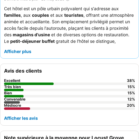
Cet hôtel est un pôle urbain polyvalent qui s'adresse aux
familles
, aux
couples
et aux
touristes
, offrant une atmosphère
animée et accueillante. Son emplacement privilégié permet un
accès facile depuis l'autoroute, plaçant les clients à proximité
des
magasins d'usine
et de diverses options de restauration.
Le
petit-déjeuner buffet
gratuit de l'hôtel se distingue,
constamment salué pour son impressionnante sélection de plats
Afficher plus
chauds et froids et son café de qualité. Les clients apprécient
toujours le
personnel amical et serviable
, en particulier l'équipe
de la réception, pour son professionnalisme et sa prévenance.
Avis des clients
Pour un séjour plus confortable, pensez à demander une
chambre au rez-de-chaussée
afin de faciliter l'accès aux
Excellent
38
%
animaux de compagnie et de minimiser l'utilisation de
Très bien
15
%
l'ascenseur.
Bien
15
%
Convenable
12
%
Médiocre
20
%
Afficher les avis
Note supérieure à la moyenne pour Locust Grove