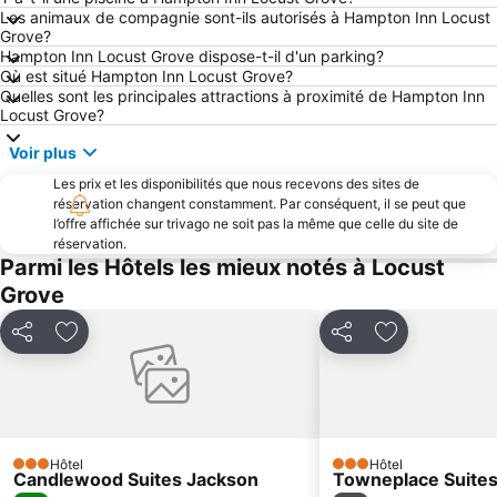
Les animaux de compagnie sont-ils autorisés à Hampton Inn Locust
Grove?
Hampton Inn Locust Grove dispose-t-il d'un parking?
Où est situé Hampton Inn Locust Grove?
Quelles sont les principales attractions à proximité de Hampton Inn
Locust Grove?
Voir plus
Les prix et les disponibilités que nous recevons des sites de
réservation changent constamment. Par conséquent, il se peut que
l’offre affichée sur trivago ne soit pas la même que celle du site de
réservation.
Parmi les Hôtels les mieux notés à Locust
Grove
Partager
Ajouter à mes favoris
Partager
Ajouter à mes
Hôtel
Hôtel
3 Étoiles
3 Étoiles
Candlewood Suites Jackson
Towneplace Suites