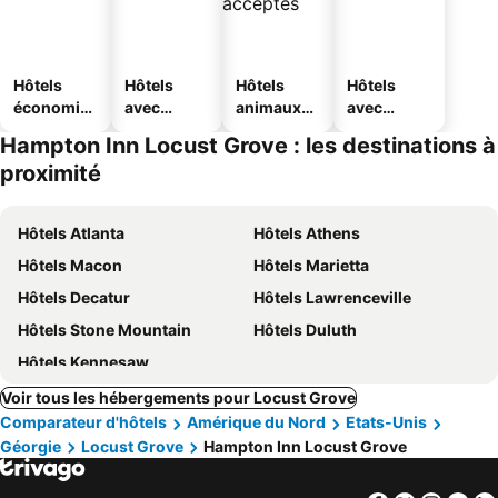
Hôtels
Hôtels
Hôtels
Hôtels
économiq
avec
animaux
avec
ues
piscine
acceptés
parking
Hampton Inn Locust Grove : les destinations à
proximité
Hôtels Atlanta
Hôtels Athens
Hôtels Macon
Hôtels Marietta
Hôtels Decatur
Hôtels Lawrenceville
Hôtels Stone Mountain
Hôtels Duluth
Hôtels Kennesaw
Voir tous les hébergements pour Locust Grove
Comparateur d'hôtels
Amérique du Nord
Etats-Unis
Géorgie
Locust Grove
Hampton Inn Locust Grove