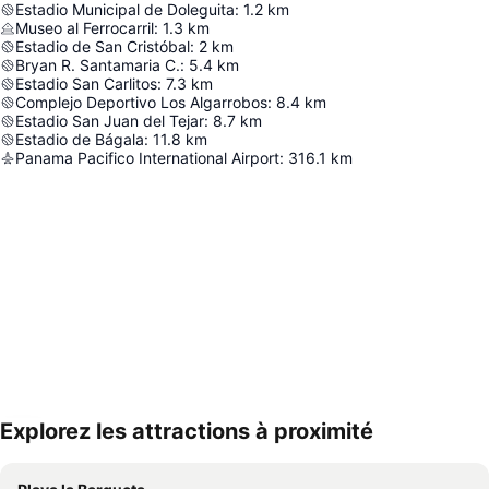
Estadio Municipal de Doleguita
:
1.2
km
Museo al Ferrocarril
:
1.3
km
Estadio de San Cristóbal
:
2
km
Bryan R. Santamaria C.
:
5.4
km
Estadio San Carlitos
:
7.3
km
Complejo Deportivo Los Algarrobos
:
8.4
km
Estadio San Juan del Tejar
:
8.7
km
Estadio de Bágala
:
11.8
km
Panama Pacifico International Airport
:
316.1
km
Explorez les attractions à proximité
Agrandir la carte