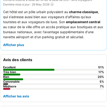
Dernière mise à jour : 29 May 2026
Cet hôtel est un pôle urbain polyvalent au
charme classique
,
qui s'adresse aussi bien aux voyageurs d'affaires qu'aux
touristes et aux voyageurs de luxe. Son
emplacement central
au cœur de la ville offre un accès pratique aux boutiques et aux
bureaux nationaux, avec l'avantage supplémentaire d'une
navette aéroport et d'un parking gratuit et sécurisé.
L'établissement dispose d'une grande
piscine
propre avec de
Afficher plus
nombreux espaces ombragés et des jardins, offrant une oasis
de tranquillité. Les clients apprécient constamment le
personnel attentif et professionnel
et le copieux petit-déjeuner
Avis des clients
buffet, qui comprend des spécialités locales. Pour une
expérience plus calme, les clients devraient demander une
Excellent
51
%
chambre donnant sur le jardin.
Très bien
17
%
Bien
20
%
Convenable
5
%
Médiocre
7
%
Afficher les avis