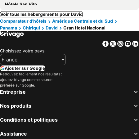
Hôtels San Vito
Voir tous les hébergements pour David
Comparateur d'hôtels
Amérique Centrale et du Sud
Panama
Chiriquí
David
Gran Hotel Nacional
Facebook
Twitter
Insta
Yo
Choisissez votre pays
Ajouter sur Google
Retrouvez facilement nos résultats :
ajoutez trivago comme source
préférée sur Google.
Entreprise
Nos produits
Conditions et politiques
Assistance