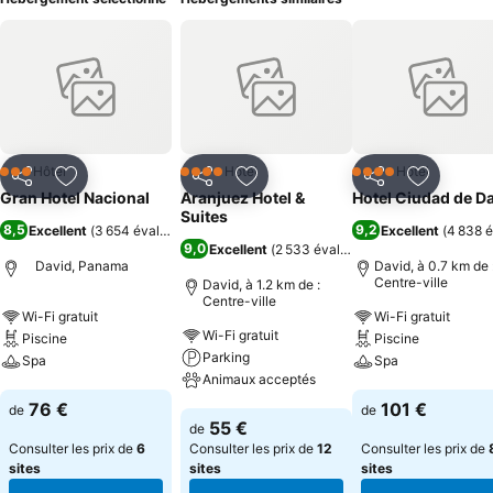
Hôtel
Hôtel
Hôtel
3 Étoiles
4 Étoiles
4 Étoiles
Partager
Ajouter à mes favoris
Partager
Ajouter à mes favoris
Partager
Ajouter à
Gran Hotel Nacional
Aranjuez Hotel &
Hotel Ciudad de D
Suites
8,5
9,2
Excellent
(
3 654 évaluations
)
Excellent
(
4 838 é
9,0
Excellent
(
2 533 évaluations
)
David, Panama
David, à 0.7 km de 
Centre-ville
David, à 1.2 km de :
Centre-ville
Wi-Fi gratuit
Wi-Fi gratuit
Wi-Fi gratuit
Piscine
Piscine
Parking
Spa
Spa
Animaux acceptés
Consulter les prix
Consulter les pri
76 €
101 €
de
de
Consulter les prix
55 €
de
Consulter les prix de
6
Consulter les prix de
12
Consulter les prix de
sites
sites
sites