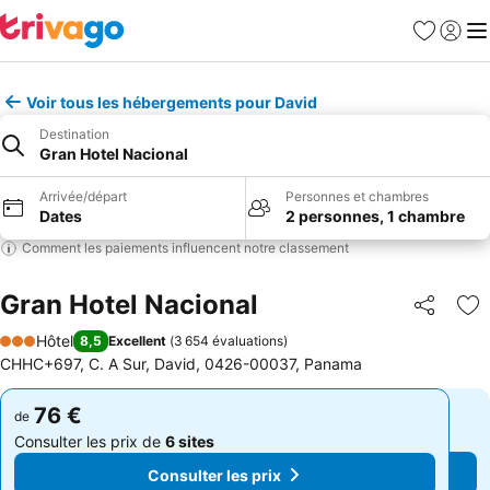
Favoris
Se con
Me
Voir tous les hébergements pour David
Destination
Gran Hotel Nacional
Arrivée/départ
Personnes et chambres
Dates
2 personnes, 1 chambre
Comment les paiements influencent notre classement
Gran Hotel Nacional
Partager
Aj
Hôtel
8,5
Excellent
(
3 654 évaluations
)
3 Étoiles
CHHC+697, C. A Sur, David, 0426-00037, Panama
76 €
76 €
de
de
Consulter les prix de
6 sites
Consulter les prix de
6 sites
Consulter les prix
Consulter les prix