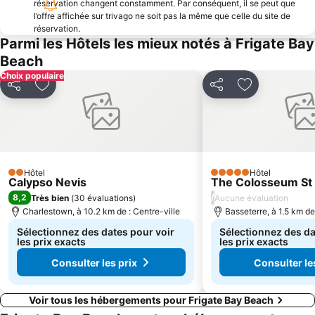
réservation changent constamment. Par conséquent, il se peut que
l’offre affichée sur trivago ne soit pas la même que celle du site de
réservation.
Parmi les Hôtels les mieux notés à Frigate Bay
Beach
Choix populaire
Partager
Ajouter à mes favoris
Partager
Ajouter à mes
Hôtel
Hôtel
2 Étoiles
5 Étoiles
Calypso Nevis
The Colosseum St 
8,2
/
Très bien
(
30 évaluations
)
Aucune évaluation
Charlestown, à 10.2 km de : Centre-ville
Basseterre, à 1.5 km de
Sélectionnez des dates pour voir
Sélectionnez des da
les prix exacts
les prix exacts
Consulter les prix
Consulter le
Voir tous les hébergements pour Frigate Bay Beach