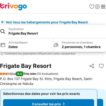
Favoris
Se con
Me
Voir tous les hébergements pour Frigate Bay Beach
Destination
Frigate Bay Resort
Arrivée/départ
Personnes et chambres
Dates
2 personnes, 1 chambre
Comment les paiements influencent notre classement
Frigate Bay Resort
Partager
Aj
Hôtel
8,0
Très bien
(
10 évaluations
)
3 Étoiles
P.O. Box 137 Frigate Bay St. Kitts, Frigate Bay Beach, Saint-
Christophe-et-Niévès
Sélectionnez des dates pour voir les prix exacts
Sélectionnez des dates pour voir les prix exacts
Consulter les prix
Consulter les prix