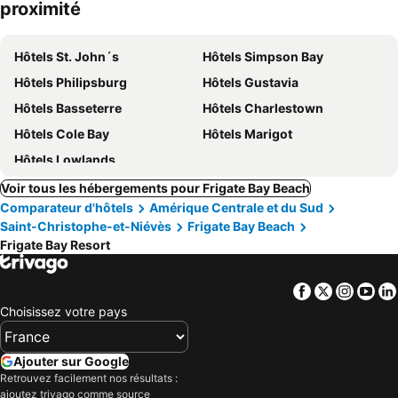
proximité
Hôtels St. John´s
Hôtels Simpson Bay
Hôtels Philipsburg
Hôtels Gustavia
Hôtels Basseterre
Hôtels Charlestown
Hôtels Cole Bay
Hôtels Marigot
Hôtels Lowlands
Voir tous les hébergements pour Frigate Bay Beach
Comparateur d'hôtels
Amérique Centrale et du Sud
Saint-Christophe-et-Niévès
Frigate Bay Beach
Frigate Bay Resort
Facebook
Twitter
Insta
Yo
Choisissez votre pays
Ajouter sur Google
Retrouvez facilement nos résultats :
ajoutez trivago comme source