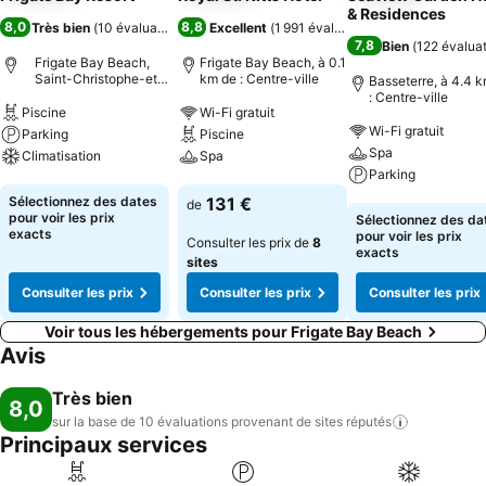
& Residences
8,0
8,8
Très bien
(
10 évaluations
)
Excellent
(
1 991 évaluations
)
7,8
Bien
(
122 évalua
Frigate Bay Beach,
Frigate Bay Beach, à 0.1
Saint-Christophe-et-
km de : Centre-ville
Basseterre, à 4.4 
Niévès
: Centre-ville
Piscine
Wi-Fi gratuit
Wi-Fi gratuit
Parking
Piscine
Spa
Climatisation
Spa
Parking
Consulter les prix
Consulter les prix
Sélectionnez des dates
131 €
de
Consulter les pri
pour voir les prix
Sélectionnez des da
exacts
pour voir les prix
Consulter les prix de
8
exacts
sites
Consulter les prix
Consulter les prix
Consulter les prix
Voir tous les hébergements pour Frigate Bay Beach
Avis
Très bien
8,0
sur la base de 10 évaluations provenant de sites
réputés
Principaux services