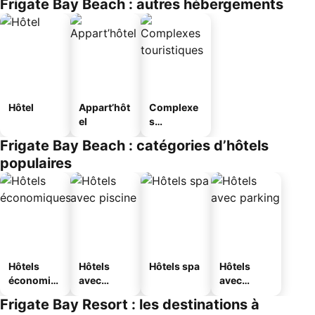
Frigate Bay Beach : autres hébergements
Hôtel
Appart’hôt
Complexe
el
s
touristique
Frigate Bay Beach : catégories d’hôtels
s
populaires
Hôtels
Hôtels
Hôtels spa
Hôtels
économiq
avec
avec
ues
piscine
parking
Frigate Bay Resort : les destinations à