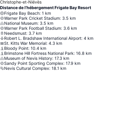
Christophe-et-Niévès
Distance de l’hébergement Frigate Bay Resort
Frigate Bay Beach
:
1
km
Warner Park Cricket Stadium
:
3.5
km
National Museum
:
3.5
km
Warner Park Football Stadium
:
3.6
km
Needsmust
:
3.7
km
Robert L. Bradshaw International Airport
:
4
km
St. Kitts War Memorial
:
4.3
km
Bloody Point
:
10.4
km
Brimstone Hill Fortress National Park
:
16.8
km
Museum of Nevis History
:
17.3
km
Sandy Point Sporting Complex
:
17.9
km
Nevis Cultural Complex
:
18.1
km