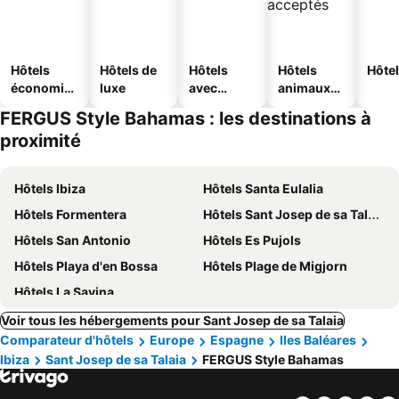
Hôtels
Hôtels de
Hôtels
Hôtels
Hôtel
économiq
luxe
avec
animaux
ues
piscine
acceptés
FERGUS Style Bahamas : les destinations à
proximité
Hôtels Ibiza
Hôtels Santa Eulalia
Hôtels Formentera
Hôtels Sant Josep de sa Talaia
Hôtels San Antonio
Hôtels Es Pujols
Hôtels Playa d'en Bossa
Hôtels Plage de Migjorn
Hôtels La Savina
Voir tous les hébergements pour Sant Josep de sa Talaia
Comparateur d'hôtels
Europe
Espagne
Iles Baléares
Ibiza
Sant Josep de sa Talaia
FERGUS Style Bahamas