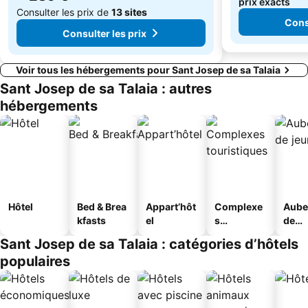
prix exacts
Consulter les prix de
13 sites
Consu
Consulter les prix
Voir tous les hébergements pour Sant Josep de sa Talaia
Sant Josep de sa Talaia : autres
hébergements
Hôtel
Bed & Brea
Appart’hôt
Complexe
Aube
kfasts
el
s
de
touristique
jeun
Sant Josep de sa Talaia : catégories d’hôtels
s
populaires