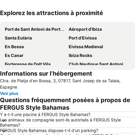
Explorez les attractions à proximité
Agrandir la carte
Port de Sant Antoni de Portmany
Aéroport d'Ibiza
Santa Eulària
Port d'Eivissa
En Bossa
Eivissa Medieval
Es Canar
Ibiza Rocks
Forteresse de Dalt Vila
Club Nautique Sant Antoni de Portmany
Informations sur l’hébergement
Space Ibiza Beach Club S L
Centre d'Interpretació Madina Yabisa
Ctra. de Platja d'en Bossa, 3, 07817, Sant Josep de sa Talaia,
Ses Illetes
Platja d Es Canar
Espagne
Cala d'Hort
Port de Plaisance de Marina Botafoch
Voir plus
Questions fréquemment posées à propos de
Ses Salines
Cas Mut
FERGUS Style Bahamas
Cala Llonga
Cala Tarida Beach
Y a-t-il une piscine à FERGUS Style Bahamas?
Cala Xarraca
Ses Figueretes
Les animaux de compagnie sont-ils autorisés à FERGUS Style
Bahamas?
Club Nautique d'Ibiza
Talamanca
FERGUS Style Bahamas dispose-t-il d'un parking?
Bora Bora Ibiza
Ses Canyes