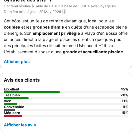
Contenu résumé à l’aide de l’IA sur la base de 1 000+ avis voyageurs ·
Dernière mise à jour : 29 May 2026
Cet hôtel est un lieu de retraite dynamique, idéal pour les
couples
et les
groupes d'amis
en quête d'une escapade pleine
d'énergie. Son
emplacement privilégié
à Playa d'en Bossa offre
un accès direct à la plage et place les clients à quelques pas
des principales boîtes de nuit comme Ushuaïa et Hï Ibiza.
L'établissement dispose d'une
grande et accueillante piscine
avec des animations entraînantes, parfaite pour socialiser et
Afficher plus
profiter de l'ambiance d'Ibiza. Les clients louent constamment le
personnel amical et attentionné
, et le
copieux petit-déjeuner
buffet
est un point fort, offrant un large choix d'options fraîches.
Avis des clients
Pour une expérience plus tranquille, pensez à demander une
chambre éloignée de la piscine afin de minimiser le bruit.
Excellent
45
%
Très bien
20
%
Bien
11
%
Convenable
9
%
Médiocre
15
%
Afficher les avis