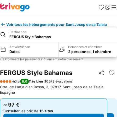
Favoris
Se con
Me
Voir tous les hébergements pour Sant Josep de sa Talaia
Destination
FERGUS Style Bahamas
Arrivée/départ
Personnes et chambres
Dates
2 personnes, 1 chambre
Comment les paiements influencent notre classement
FERGUS Style Bahamas
Partager
Aj
Hôtel
8,0
Très bien
(
10 573 évaluations
)
4 Étoiles
Ctra. de Platja d'en Bossa, 3, 07817, Sant Josep de sa Talaia,
Espagne
97 €
97 €
de
de
Consulter les prix de
15 sites
Consulter les prix de
15 sites