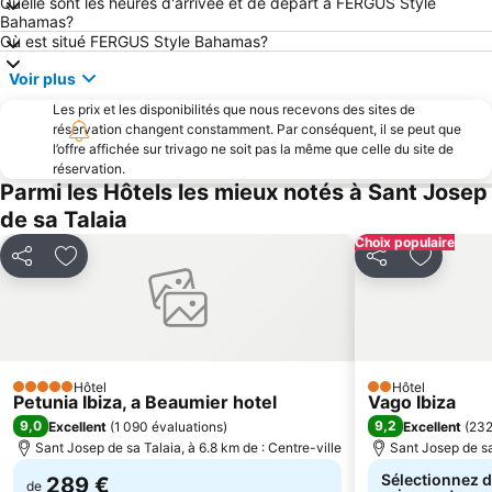
Quelle sont les heures d'arrivée et de départ à FERGUS Style
Bahamas?
Cala Llenya
Port de Sant Miquel
Où est situé FERGUS Style Bahamas?
Port de Plaisance d'Ibiza Nueva
Platja de Sant Antoni o Platja des Reguero
Voir plus
Assentament rural Punicoromà de Ses Païses de Cala d'Hort i Necrópolis
Caló des Moro
Les prix et les disponibilités que nous recevons des sites de
Can Bossa
Can Misses
réservation changent constamment. Par conséquent, il se peut que
l’offre affichée sur trivago ne soit pas la même que celle du site de
Ses Figueres
Cala Olivera
réservation.
Port de Sant Miquel
Ca Les Ànimes
Parmi les Hôtels les mieux notés à Sant Josep
de sa Talaia
Festes de Sant Antoni de Portmany
Marché Hippy
Choix populaire
Pou des Lleó
Port de Portinatx
Partager
Ajouter à mes favoris
Partager
Ajouter 
Sa Bodega
Cala Bassa
Racò de S'Alga
Criques Graciò et Gracioneta
Es Pujols
Es Viver
Parc Natural de Ses Salines d'Eivissa i Formentera
Es Cavallet
Hôtel
Hôtel
5 Étoiles
2 Étoiles
Petunia Ibiza, a Beaumier hotel
Vago Ibiza
9,0
9,2
Excellent
(
1 090 évaluations
)
Excellent
(
232
Sant Josep de sa Talaia, à 6.8 km de : Centre-ville
Sant Josep de sa
Sélectionnez d
289 €
de