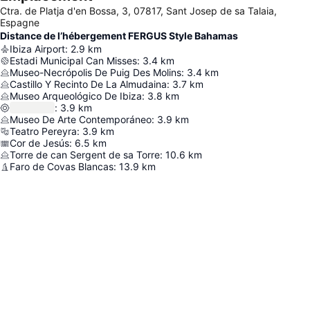
Ctra. de Platja d'en Bossa, 3, 07817, Sant Josep de sa Talaia,
Espagne
Distance de l’hébergement FERGUS Style Bahamas
Ibiza Airport
:
2.9
km
Estadi Municipal Can Misses
:
3.4
km
Museo-Necrópolis De Puig Des Molins
:
3.4
km
Castillo Y Recinto De La Almudaina
:
3.7
km
Museo Arqueológico De Ibiza
:
3.8
km
:
3.9
km
Museo De Arte Contemporáneo
:
3.9
km
Teatro Pereyra
:
3.9
km
Cor de Jesús
:
6.5
km
Torre de can Sergent de sa Torre
:
10.6
km
Faro de Covas Blancas
:
13.9
km