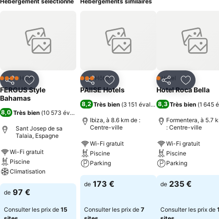
Hébergement sélectionné
Hébergements similaires
Hôtel
Hôtel
Hôtel
4 Étoiles
3 Étoiles
1 Étoiles
Partager
Ajouter à mes favoris
Partager
Ajouter à mes favoris
Partager
Ajouter à
FERGUS Style
PAIISE Hotels
Hotel Roca Bella
Bahamas
8,2
8,3
Très bien
(
3 151 évaluations
Très bien
)
(
1 645 
8,0
Très bien
(
10 573 évaluations
)
Ibiza, à 8.6 km de :
Formentera, à 5.7 
Centre-ville
: Centre-ville
Sant Josep de sa
Talaia, Espagne
Wi-Fi gratuit
Wi-Fi gratuit
Wi-Fi gratuit
Piscine
Piscine
Piscine
Parking
Parking
Climatisation
173 €
235 €
de
de
97 €
de
Consulter les prix de
15
Consulter les prix de
7
Consulter les prix de
sites
sites
sites