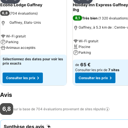
Partager
Partager
Econo Lodge Gaffney
Holiday Inn Express Gaffney
Ihg
6,8
(
704 évaluations
)
8,1
Très bien
(
1 320 évaluations
Gaffney, Etats-Unis
Gaffney, à 5.3 km de : Centre-v
Wi-Fi gratuit
Wi-Fi gratuit
Parking
Piscine
Animaux acceptés
Parking
Sélectionnez des dates pour voir les
prix exacts
65 €
de
Consulter les prix de
7 sites
Consulter les prix
Consulter les prix
Avis
6,8
sur la base de 704 évaluations provenant de sites
réputés
Synthèse des avis