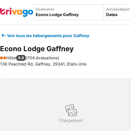
Destination
Arrivée/départ
Dates
Voir tous les hébergements pour Gaffney
Econo Lodge Gaffney
Hôtel
(
704 évaluations
)
6,8
2 Étoiles
136 Peachoid Rd, Gaffney, 29341, Etats-Unis
Chargement