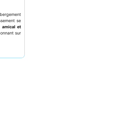
ébergement
issement se
 amical et
donnant sur