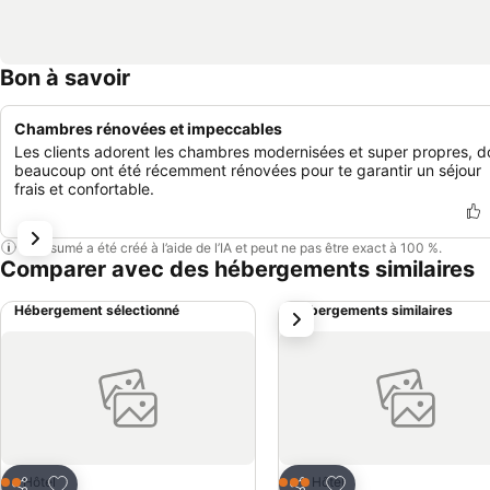
Bon à savoir
Chambres rénovées et impeccables
Les clients adorent les chambres modernisées et super propres, d
beaucoup ont été récemment rénovées pour te garantir un séjour
frais et confortable.
Ce résumé a été créé à l’aide de l’IA et peut ne pas être exact à 100 %.
Comparer avec des hébergements similaires
Hébergement sélectionné
Hébergements similaires
suivant
Ajouter à mes favoris
Ajouter à mes favor
Hôtel
Hôtel
2 Étoiles
3 Étoiles