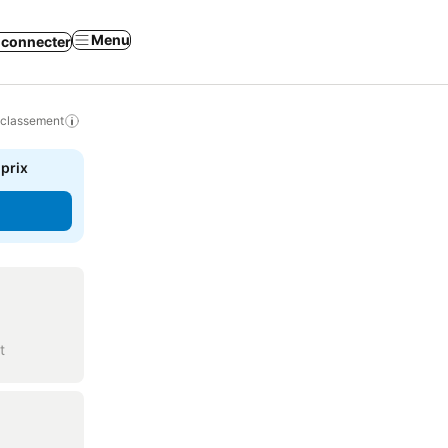
Menu
 connecter
 classement
 prix
t