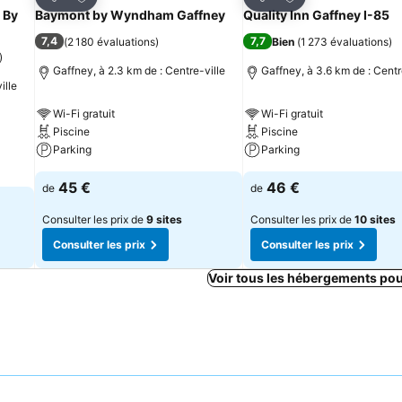
Partager
Partager
 By
Baymont by Wyndham Gaffney
Quality Inn Gaffney I-85
7,4
7,7
(
2 180 évaluations
)
Bien
(
1 273 évaluations
)
)
Gaffney, à 2.3 km de : Centre-ville
Gaffney, à 3.6 km de : Centr
ille
Wi-Fi gratuit
Wi-Fi gratuit
Piscine
Piscine
Parking
Parking
45 €
46 €
de
de
Consulter les prix de
9 sites
Consulter les prix de
10 sites
Consulter les prix
Consulter les prix
Voir tous les hébergements po