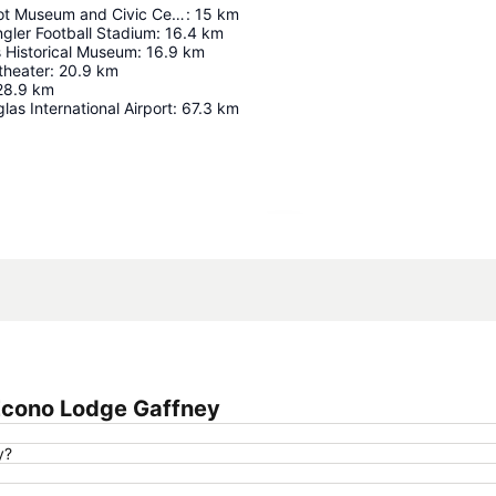
Cowpens Depot Museum and Civic Center
:
15
km
gler Football Stadium
:
16.4
km
s Historical Museum
:
16.9
km
theater
:
20.9
km
28.9
km
las International Airport
:
67.3
km
Agrandir la carte
Econo Lodge Gaffney
y?