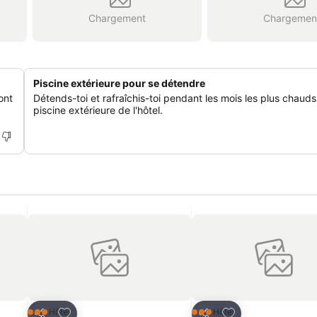
Chargement
Chargemen
Piscine extérieure pour se détendre
ont
Détends-toi et rafraîchis-toi pendant les mois les plus chauds
piscine extérieure de l'hôtel.
is
Ajouter à mes favoris
Ajouter à mes fav
Hôtel
Hôtel
3 Étoiles
3 Étoiles