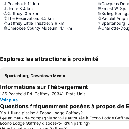
Peachoid
:
1.1
km
Jeep
:
3.4
km
Ernest W. Span
Gaffney
:
3.5
km
Boiling Spring
The Reservation
:
3.5
km
Pacolet Amphi
Gaffney Little Theatre
:
3.6
km
Spartanburg
:
Cherokee County Museum
:
4.1
km
Charlotte-Doug
Explorez les attractions à proximité
Spartanburg Downtown Memorial Airport
Informations sur l’hébergement
136 Peachoid Rd, Gaffney, 29341, Etats-Unis
Voir plus
Questions fréquemment posées à propos de 
Y a-t-il une piscine à Econo Lodge Gaffney?
Les animaux de compagnie sont-ils autorisés à Econo Lodge Gaffne
Econo Lodge Gaffney dispose-t-il d'un parking?
Où est situé Econo Lodge Gaffney?