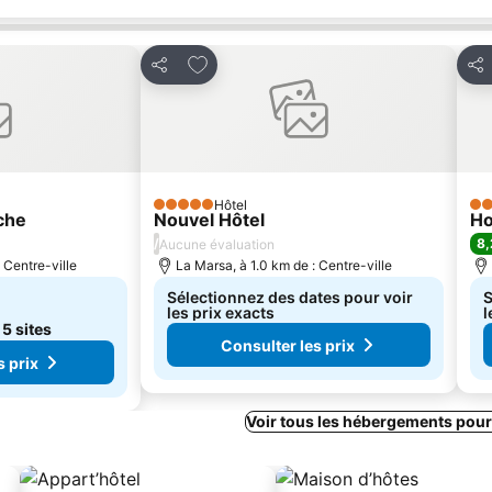
avoris
Ajouter à mes favoris
Partager
Par
Hôtel
5 Étoiles
5 É
che
Nouvel Hôtel
Ho
/
8,
Aucune évaluation
 Centre-ville
La Marsa, à 1.0 km de : Centre-ville
Sélectionnez des dates pour voir
S
les prix exacts
l
e
5 sites
Consulter les prix
s prix
Voir tous les hébergements pour