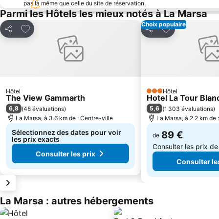
pas la même que celle du site de réservation.
Parmi les Hôtels les mieux notés à La Marsa
Choix populaire
Ajouter à mes favoris
Ajouter à mes f
Partager
Partager
Hôtel
Hôtel
3 Étoiles
The View Gammarth
Hotel La Tour Blan
6,8
5,6
(
48 évaluations
)
(
1 303 évaluations
)
La Marsa, à 3.6 km de : Centre-ville
La Marsa, à 2.2 km de :
Sélectionnez des dates pour voir
89 €
de
les prix exacts
Consulter les prix d
Consulter les prix
Consulter le
La Marsa : autres hébergements