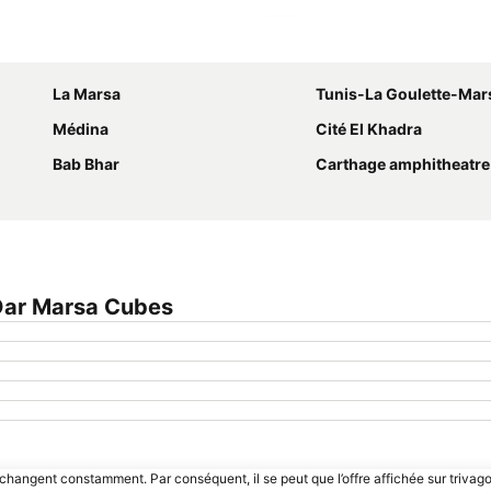
Agrandir la carte
La Marsa
Tunis-La Goulette-Mar
Médina
Cité El Khadra
Bab Bhar
Carthage amphitheatre
Dar Marsa Cubes
 changent constamment. Par conséquent, il se peut que l’offre affichée sur trivago