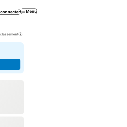
Menu
 connecter
 classement