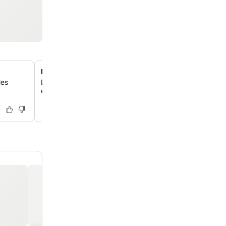
Piscine extérieure
les
Détends-toi au bord de la rafraîchissante piscine extérie
endroit paisible pour te relaxer et te divertir.