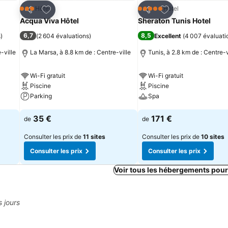
is
Ajouter à mes favoris
Ajouter à mes fav
Hôtel
Hôtel
3 Étoiles
5 Étoiles
Partager
Partager
Acqua Viva Hôtel
Sheraton Tunis Hotel
6,7
8,5
s
)
(
2 604 évaluations
)
Excellent
(
4 007 évaluati
-ville
La Marsa, à 8.8 km de : Centre-ville
Tunis, à 2.8 km de : Centre-v
Wi-Fi gratuit
Wi-Fi gratuit
Piscine
Piscine
Parking
Spa
Consulter les prix
Consulter les prix
35 €
171 €
de
de
Consulter les prix de
11 sites
Consulter les prix de
10 sites
Consulter les prix
Consulter les prix
Voir tous les hébergements pour
s jours