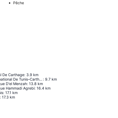
Pêche
l De Carthage
:
3.9
km
Aéroport International De Tunis–Carthage
:
9.7
km
ue D'el Menzah
:
13.8
km
que Hammadi Agrebi
:
16.4
km
is
:
17.1
km
:
17.3
km