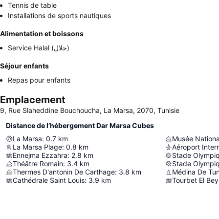
Tennis de table
Installations de sports nautiques
Alimentation et boissons
Service Halal (حلال)
Séjour enfants
Repas pour enfants
Emplacement
9, Rue Slaheddine Bouchoucha, La Marsa, 2070, Tunisie
Distance de l’hébergement Dar Marsa Cubes
La Marsa
:
0.7
km
Musée Nationa
La Marsa Plage
:
0.8
km
Ennejma Ezzahra
:
2.8
km
Stade Olympiq
Théâtre Romain
:
3.4
km
Stade Olympi
Thermes D'antonin De Carthage
:
3.8
km
Médina De Tun
Cathédrale Saint Louis
:
3.9
km
Tourbet El Bey