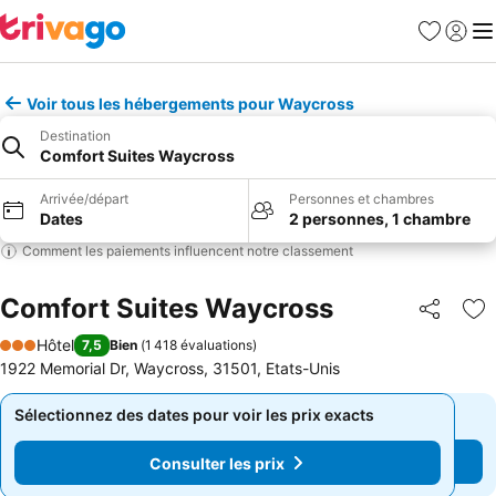
Favoris
Se con
Me
Voir tous les hébergements pour Waycross
Destination
Comfort Suites Waycross
Arrivée/départ
Personnes et chambres
Dates
2 personnes, 1 chambre
Comment les paiements influencent notre classement
Comfort Suites Waycross
Partager
Aj
Hôtel
7,5
Bien
(
1 418 évaluations
)
3 Étoiles
1922 Memorial Dr, Waycross, 31501, Etats-Unis
Sélectionnez des dates pour voir les prix exacts
Sélectionnez des dates pour voir les prix exacts
Consulter les prix
Consulter les prix