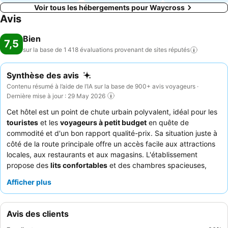
Voir tous les hébergements pour Waycross
Avis
Bien
7,5
sur la base de 1 418 évaluations provenant de sites
réputés
Synthèse des avis
Contenu résumé à l’aide de l’IA sur la base de 900+ avis voyageurs ·
Dernière mise à jour : 29 May 2026
Cet hôtel est un point de chute urbain polyvalent, idéal pour les
touristes
et les
voyageurs à petit budget
en quête de
commodité et d'un bon rapport qualité-prix. Sa situation juste à
côté de la route principale offre un accès facile aux attractions
locales, aux restaurants et aux magasins. L'établissement
propose des
lits confortables
et des chambres spacieuses,
garantissant une bonne nuit de sommeil. Les clients apprécient
Afficher plus
constamment le
personnel de la réception
pour sa gentillesse
et sa serviabilité, et le petit-déjeuner, qui comprend des plats
chauds comme des œufs et des gaufres, reçoit des
Avis des clients
commentaires positifs. Pour une expérience plus calme, les