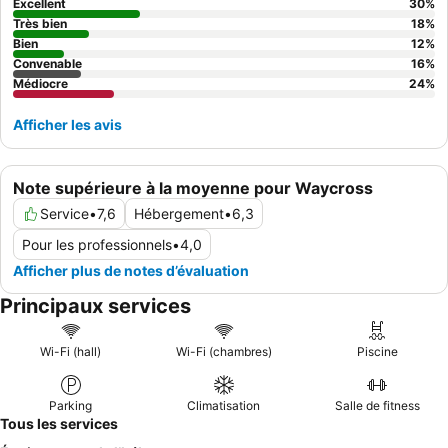
clients peuvent demander une chambre ne donnant pas sur la
Excellent
30
%
route principale.
Très bien
18
%
Bien
12
%
Convenable
16
%
Médiocre
24
%
Afficher les avis
Note supérieure à la moyenne pour Waycross
Service
•
7,6
Hébergement
•
6,3
Pour les professionnels
•
4,0
Afficher plus de notes d’évaluation
Principaux services
Wi-Fi (hall)
Wi-Fi (chambres)
Piscine
Parking
Climatisation
Salle de fitness
Tous les services