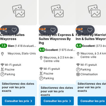
Hôtel
Hôtel
Hôtel
3 Étoiles
3 Étoiles
3 Étoiles
Partager
Ajouter à mes favoris
Partager
Ajouter à mes favoris
Partager
Ajouter à
Comfort Suites
Holiday Inn Express &
Fairfield by Marrio
Waycross
Suites Waycross By
Inn & Suites Wayc
Ihg
7,5
8,6
Bien
(
1 418 évaluations
)
Excellent
(
373 év
9,0
Excellent
(
1 975 évaluations
)
Waycross, Etats-Unis
Waycross, à 3.4 km
Centre-ville
Waycross, à 2.5 km de :
Centre-ville
Wi-Fi gratuit
Wi-Fi gratuit
Wi-Fi gratuit
Piscine
Parking
Piscine
Parking
Climatisation
Parking
Sélectionnez des dates
Sélectionnez des da
pour voir les prix
pour voir les prix
Sélectionnez des dates
exacts
exacts
pour voir les prix
exacts
Consulter les prix
Consulter les prix
Consulter les prix