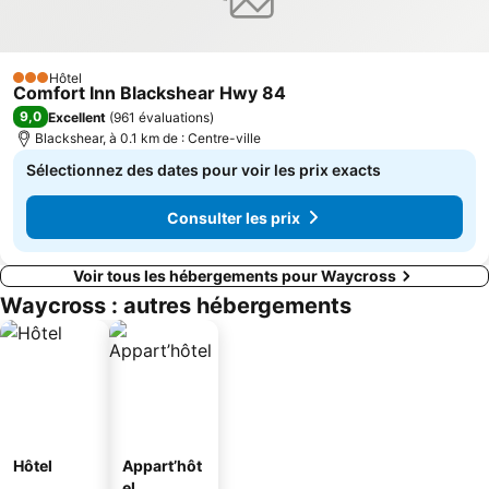
Hôtel
3 Étoiles
Comfort Inn Blackshear Hwy 84
9,0
Excellent
(
961 évaluations
)
Blackshear, à 0.1 km de : Centre-ville
Sélectionnez des dates pour voir les prix exacts
Consulter les prix
Voir tous les hébergements pour Waycross
Waycross : autres hébergements
Hôtel
Appart’hôt
el