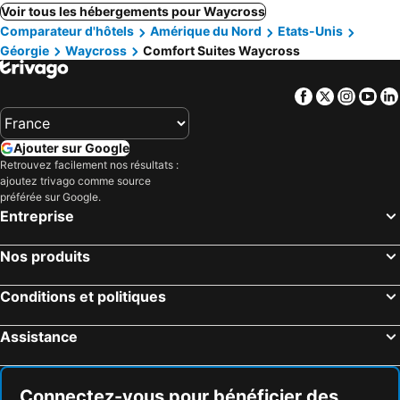
Voir tous les hébergements pour Waycross
Comparateur d'hôtels
Amérique du Nord
Etats-Unis
Géorgie
Waycross
Comfort Suites Waycross
Facebook
Twitter
Insta
Yo
Ajouter sur Google
Retrouvez facilement nos résultats :
ajoutez trivago comme source
préférée sur Google.
Entreprise
Nos produits
Conditions et politiques
Assistance
Connectez-vous pour bénéficier des