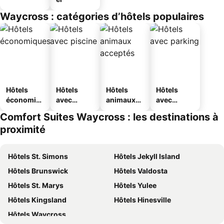
Waycross : catégories d’hôtels populaires
Hôtels
Hôtels
Hôtels
Hôtels
économiq
avec
animaux
avec
ues
piscine
acceptés
parking
Comfort Suites Waycross : les destinations à
proximité
Hôtels St. Simons
Hôtels Jekyll Island
Hôtels Brunswick
Hôtels Valdosta
Hôtels St. Marys
Hôtels Yulee
Hôtels Kingsland
Hôtels Hinesville
Hôtels Waycross