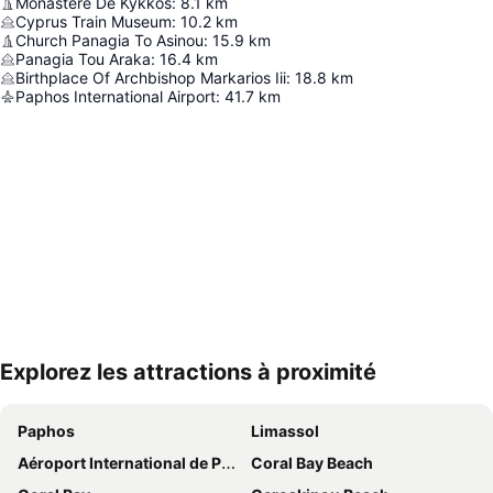
Monastère De Kykkos
:
8.1
km
Cyprus Train Museum
:
10.2
km
Church Panagia To Asinou
:
15.9
km
Panagia Tou Araka
:
16.4
km
Birthplace Of Αrchbishop Markarios Iii
:
18.8
km
Paphos International Airport
:
41.7
km
Explorez les attractions à proximité
Agrandir la carte
Paphos
Limassol
Aéroport International de Paphos
Coral Bay Beach