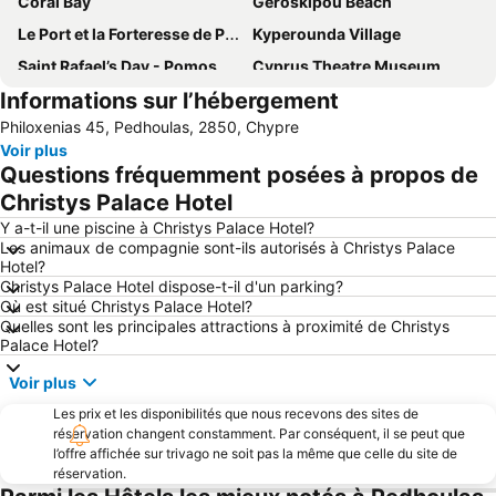
Coral Bay
Geroskipou Beach
Le Port et la Forteresse de Paphos
Kyperounda Village
Saint Rafael’s Day - Pomos
Cyprus Theatre Museum
Informations sur l’hébergement
Latchi
Faros Beach
Philoxenias 45, Pedhoulas, 2850, Chypre
Pissouri
Pomos Port
Voir plus
Agios Tychonas
Armonia
Questions fréquemment posées à propos de
Ayia Napa Cathedrical Church
Pharos International Chamber Music Festival
Christys Palace Hotel
Tombs of the Kings
Alykes
Y a-t-il une piscine à Christys Palace Hotel?
Les animaux de compagnie sont-ils autorisés à Christys Palace
Tochni
Kalopanagiotis
Hotel?
Christys Palace Hotel dispose-t-il d'un parking?
Troodos Painted Churches
Yermasoyia Dam
Où est situé Christys Palace Hotel?
Kolossi
Golf Aphrodite Hills
Quelles sont les principales attractions à proximité de Christys
Palace Hotel?
Paphos' Amargeti
Mandria
Voir plus
Pafos Aphrodite Festival
Ethnographical Museum of Pafos
Les prix et les disponibilités que nous recevons des sites de
Agios Georgios Alamanos Beach
Laourou Beach
réservation changent constamment. Par conséquent, il se peut que
l’offre affichée sur trivago ne soit pas la même que celle du site de
réservation.