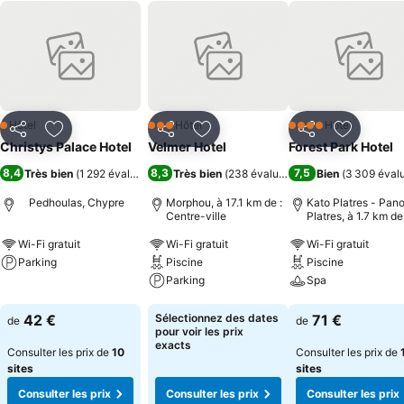
Hôtel
Hôtel
Hôtel
1 Étoiles
3 Étoiles
4 Étoiles
Partager
Ajouter à mes favoris
Partager
Ajouter à mes favoris
Partager
Ajouter à
Christys Palace Hotel
Velmer Hotel
Forest Park Hotel
8,4
8,3
7,5
Très bien
(
1 292 évaluations
)
Très bien
(
238 évaluations
)
Bien
(
3 309 éval
Pedhoulas, Chypre
Morphou, à 17.1 km de :
Κato Platres - Pan
Centre-ville
Platres, à 1.7 km de 
Centre-ville
Wi-Fi gratuit
Wi-Fi gratuit
Wi-Fi gratuit
Parking
Piscine
Piscine
Parking
Spa
Consulter les prix
Consulter les prix
Consulter les pri
42 €
Sélectionnez des dates
71 €
de
de
pour voir les prix
exacts
Consulter les prix de
10
Consulter les prix de
sites
sites
Consulter les prix
Consulter les prix
Consulter les prix