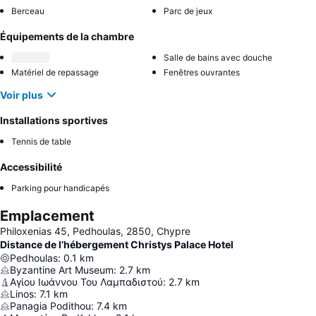
Berceau
Parc de jeux
Équipements de la chambre
Salle de bains avec douche
Matériel de repassage
Fenêtres ouvrantes
Voir plus
Installations sportives
Tennis de table
Accessibilité
Parking pour handicapés
Emplacement
Philoxenias 45, Pedhoulas, 2850, Chypre
Distance de l’hébergement Christys Palace Hotel
Pedhoulas
:
0.1
km
Byzantine Art Museum
:
2.7
km
Αγίου Ιωάννου Του Λαμπαδιστού
:
2.7
km
Linos
:
7.1
km
Panagia Podithou
:
7.4
km