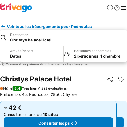
Favoris
Se con
Me
Voir tous les hébergements pour Pedhoulas
Destination
Christys Palace Hotel
Arrivée/départ
Personnes et chambres
Dates
2 personnes, 1 chambre
Comment les paiements influencent notre classement
Christys Palace Hotel
Partager
Aj
Hôtel
8,4
Très bien
(
1 292 évaluations
)
1 Étoiles
Philoxenias 45, Pedhoulas, 2850, Chypre
42 €
42 €
de
de
Consulter les prix de
10 sites
Consulter les prix de
10 sites
Consulter les prix
Consulter les prix