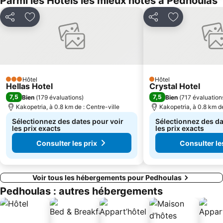
Parmi les Hôtels les mieux notés à Pedhoulas
Partager
Ajouter à mes favoris
Partager
Ajouter à mes
Hôtel
Hôtel
3 Étoiles
1 Étoiles
Hellas Hotel
Crystal Hotel
7,5
7,5
Bien
(
179 évaluations
)
Bien
(
717 évaluation
Kakopetria, à 0.8 km de : Centre-ville
Kakopetria, à 0.8 km de
Sélectionnez des dates pour voir
Sélectionnez des da
les prix exacts
les prix exacts
Consulter les prix
Consulter le
Voir tous les hébergements pour Pedhoulas
Pedhoulas : autres hébergements