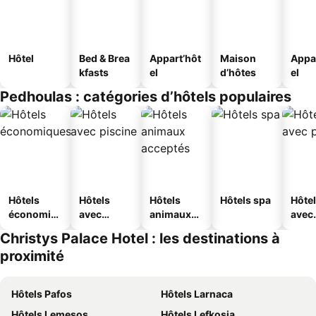
Hôtel
Bed & Brea
Appart’hôt
Maison
Appa
kfasts
el
d’hôtes
el
Pedhoulas : catégories d’hôtels populaires
Hôtels
Hôtels
Hôtels
Hôtels spa
Hôte
économiq
avec
animaux
avec
ues
piscine
acceptés
park
Christys Palace Hotel : les destinations à
proximité
Hôtels Pafos
Hôtels Larnaca
Hôtels Lemesos
Hôtels Lefkosia