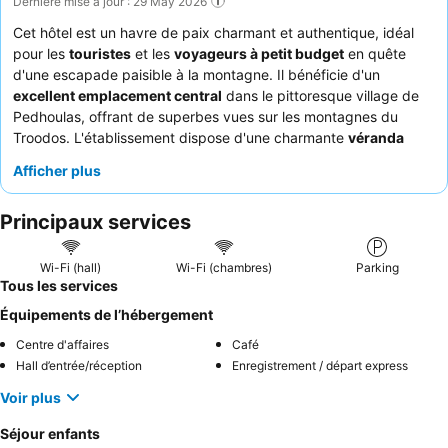
Dernière mise à jour : 29 May 2026
Cet hôtel est un havre de paix charmant et authentique, idéal
pour les
touristes
et les
voyageurs à petit budget
en quête
d'une escapade paisible à la montagne. Il bénéficie d'un
excellent emplacement central
dans le pittoresque village de
Pedhoulas, offrant de superbes vues sur les montagnes du
Troodos. L'établissement dispose d'une charmante
véranda
ornée de plantes, offrant un espace de détente aux clients. Les
Afficher plus
clients louent constamment le
personnel de l'hôtel
pour son
hospitalité exceptionnelle et le petit-déjeuner varié et d'un
Principaux services
excellent rapport qualité-prix, qui comprend des fruits frais, des
œufs et des gâteaux faits maison. Pour une expérience
optimale, pensez à demander une chambre avec un
balcon
Wi-Fi (hall)
Wi-Fi (chambres)
Parking
pour profiter de vues imprenables sur la montagne.
Tous les services
Équipements de l’hébergement
Centre d'affaires
Café
Hall d’entrée/réception
Enregistrement / départ express
Voir plus
Séjour enfants