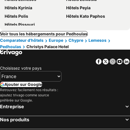
Hôtels Kyrinia
Hôtels Peyia
Hôtels Polis
Hôtels Kato Paphos
Hôtels Pissouri
Voir tous les hébergements pour Pedhoulas
Comparateur d'hôtels
Europe
Chypre
Lemesos
Pedhoulas
Christys Palace Hotel
Facebook
Twitter
Insta
Yo
Choisissez votre pays
Ajouter sur Google
Retrouvez facilement nos résultats :
ajoutez trivago comme source
préférée sur Google.
Entreprise
Nos produits