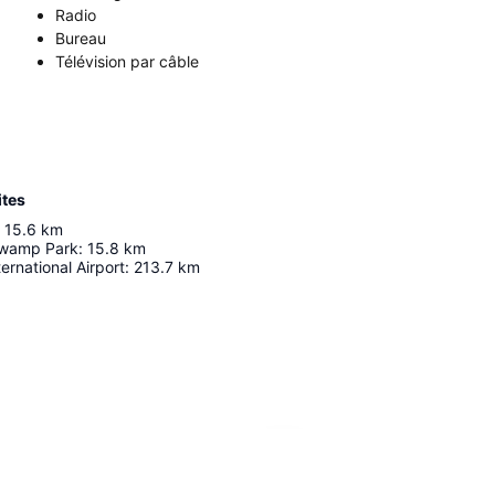
Radio
Bureau
Télévision par câble
ites
15.6
km
wamp Park
:
15.8
km
ernational Airport
:
213.7
km
Agrandir la carte