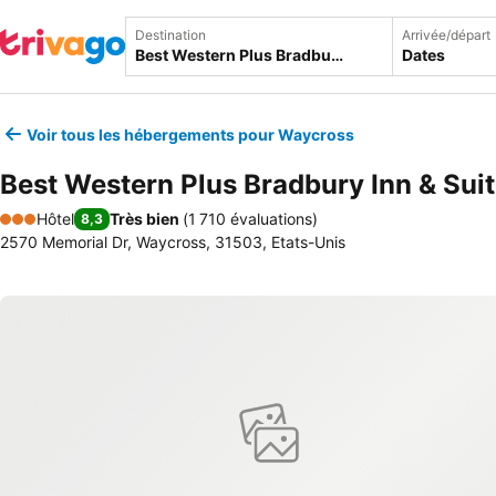
Destination
Arrivée/départ
Dates
Voir tous les hébergements pour Waycross
Best Western Plus Bradbury Inn & Sui
Hôtel
Très bien
(
1 710 évaluations
)
8,3
3 Étoiles
2570 Memorial Dr, Waycross, 31503, Etats-Unis