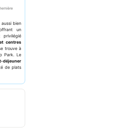
Dernière
 aussi bien
offrant un
privilégié
et centres
se trouve à
p Park. Le
t-déjeuner
té de plats
ges sur le
r un séjour
, pensez à
nellement