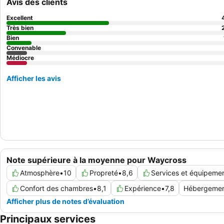
Avis des clients
Excellent
Très bien
Bien
Convenable
Médiocre
Afficher les avis
Note supérieure à la moyenne pour Waycross
Atmosphère
•
10
Propreté
•
8,6
Services et équipeme
Confort des chambres
•
8,1
Expérience
•
7,8
Hébergeme
Afficher plus de notes d’évaluation
Principaux services