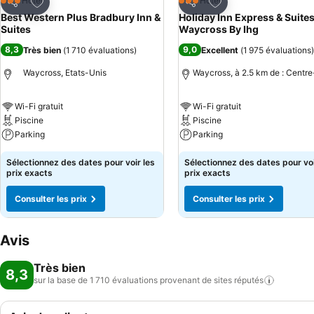
Ajouter à mes favoris
Ajouter à mes favor
Hôtel
Hôtel
3 Étoiles
3 Étoiles
Partager
Partager
Best Western Plus Bradbury Inn &
Holiday Inn Express & Suite
Suites
Waycross By Ihg
8,3
9,0
Très bien
(
1 710 évaluations
)
Excellent
(
1 975 évaluations
)
Waycross, Etats-Unis
Waycross, à 2.5 km de : Centre-
Wi-Fi gratuit
Wi-Fi gratuit
Piscine
Piscine
Parking
Parking
Sélectionnez des dates pour voir les
Sélectionnez des dates pour voi
prix exacts
prix exacts
Consulter les prix
Consulter les prix
Avis
Très bien
8,3
sur la base de 1 710 évaluations provenant de sites
réputés