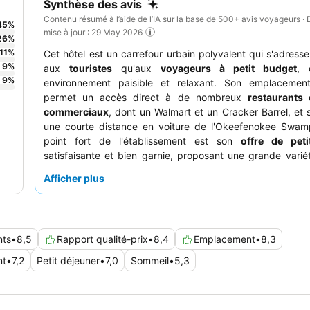
Synthèse des avis
Contenu résumé à l’aide de l’IA sur la base de 500+ avis voyageurs · 
45
%
mise à jour : 29 May 2026
26
%
11
%
Cet hôtel est un carrefour urbain polyvalent qui s'adresse
9
%
aux
touristes
qu'aux
voyageurs à petit budget
, 
9
%
environnement paisible et relaxant. Son emplacement 
permet un accès direct à de nombreux
restaurants 
commerciaux
, dont un Walmart et un Cracker Barrel, et 
une courte distance en voiture de l'Okeefenokee Swam
point fort de l'établissement est son
offre de peti
satisfaisante et bien garnie, proposant une grande varié
chauds et froids. Les clients ne tarissent pas d'élo
Afficher plus
personnel amical et serviable
, qui se consacre à assure
confortable. Pour une expérience vraiment reposante
demander une chambre avec des
lits
exception
confortables et de nombreux oreillers.
nts
•
8,5
Rapport qualité-prix
•
8,4
Emplacement
•
8,3
nt
•
7,2
Petit déjeuner
•
7,0
Sommeil
•
5,3