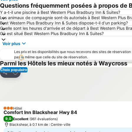
Questions fréquemment posées à propos de Be
Y a-t-il une piscine à Best Western Plus Bradbury Inn & Suites?
Les animaux de compagnie sont-ils autorisés à Best Western Plus Br
Best Western Plus Bradbury Inn & Suites dispose-t-il d'un parking?
Quelle sont les heures d'arrivée et de départ à Best Western Plus Br
Où est situé Best Western Plus Bradbury Inn & Suites?
Voir plus
Les prix et les disponibilités que nous recevons des sites de réservation
pas la même que celle du site de réservation.
Parmi les Hôtels les mieux notés à Waycross
Choix populaire
Ajouter à mes favoris
Partager
Hôtel
3 Étoiles
Comfort Inn Blackshear Hwy 84
9,0
Excellent
(
961 évaluations
)
Blackshear, à 0.1 km de : Centre-ville