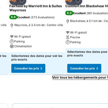
is
Ajouter à mes favoris
Ajouter à mes fav
Hôtel
Hôtel
3 Étoiles
3 Étoiles
Partager
Partager
s
Fairfield by Marriott Inn & Suites
Comfort Inn Blackshear 
Waycross
9,0
Excellent
(
961 évaluation
8,6
Excellent
(
373 évaluations
)
Blackshear, à 0.1 km de : Ce
ville
Waycross, à 3.4 km de : Centre-ville
Wi-Fi gratuit
Wi-Fi gratuit
Piscine
Parking
Parking
Climatisation
Sélectionnez des dates pour 
prix exacts
r les
Sélectionnez des dates pour voir les
prix exacts
Consulter les prix
Consulter les prix
Voir tous les hébergements pour