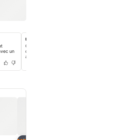
Un buffet petit-déjeuner super varié
nt
Commence ta journée avec un buffet petit-déjeuner bie
avec un
des plats chauds comme des œufs, du bacon et des gau
aussi des viennoiseries, des céréales et des fruits frais.