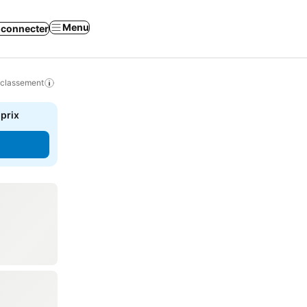
Menu
 connecter
 classement
 prix