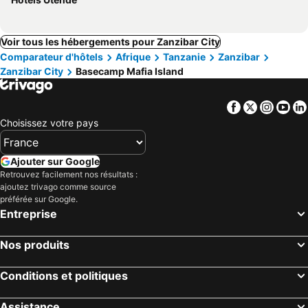
Voir tous les hébergements pour Zanzibar City
Comparateur d'hôtels
Afrique
Tanzanie
Zanzibar
Zanzibar City
Basecamp Mafia Island
Facebook
Twitter
Insta
Yo
Choisissez votre pays
Ajouter sur Google
Retrouvez facilement nos résultats :
ajoutez trivago comme source
préférée sur Google.
Entreprise
Nos produits
Conditions et politiques
Assistance