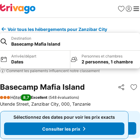
Favoris
Se con
Me
Voir tous les hébergements pour Zanzibar City
Destination
Basecamp Mafia Island
Arrivée/départ
Personnes et chambres
Dates
2 personnes, 1 chambre
Comment les paiements influencent notre classement
Basecamp Mafia Island
Partager
Aj
Hôtel
8,7
Excellent
(
548 évaluations
)
3 Étoiles
Utende Street, Zanzibar City, 000, Tanzanie
Sélectionnez des dates pour voir les prix exacts
Sélectionnez des dates pour voir les prix exacts
Consulter les prix
Consulter les prix