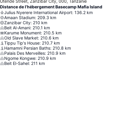
Utende Street, Zanzibar City, 000, Tanzanie
Distance de l’hébergement Basecamp Mafia Island
Julius Nyerere International Airport
:
136.2
km
Amaan Stadium
:
209.3
km
Zanzibar City
:
210
km
Beit Al-Amani
:
210.1
km
Karume Monument
:
210.5
km
Old Slave Market
:
210.6
km
Tippu Tip's House
:
210.7
km
Hamamni Persian Baths
:
210.8
km
Palais Des Merveilles
:
210.9
km
Ngome Kongwe
:
210.9
km
Beit El-Sahel
:
211
km