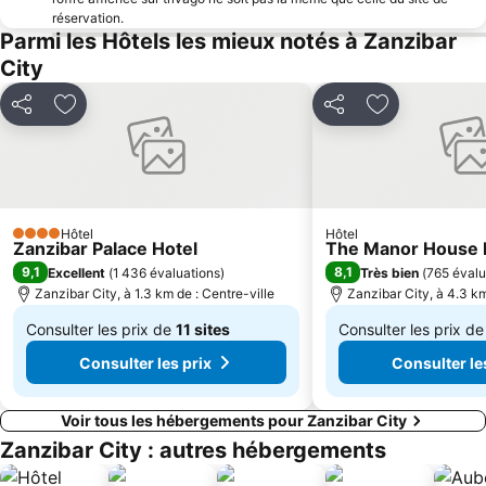
réservation.
Parmi les Hôtels les mieux notés à Zanzibar
City
Partager
Ajouter à mes favoris
Partager
Ajouter à mes
Hôtel
Hôtel
4 Étoiles
Zanzibar Palace Hotel
The Manor House 
9,1
8,1
Excellent
(
1 436 évaluations
)
Très bien
(
765 évalu
Zanzibar City, à 1.3 km de : Centre-ville
Zanzibar City, à 4.3 km
Consulter les prix de
11 sites
Consulter les prix d
De
De
Consulter les prix
Consulter le
117 €
36 €
Voir tous les hébergements pour Zanzibar City
Zanzibar City : autres hébergements