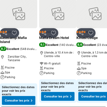
Hôtel
Hôtel
Hôtel
3 Étoiles
3 Étoiles
4 Étoiles
Partager
Ajouter à mes favoris
Partager
Ajouter à mes favoris
Partager
Ajouter à
Basecamp Mafia
Mafia Dream Hotel
Kinasi Lodge
Island
9,1
8,6
Excellent
(
140 évaluations
)
Excellent
(
23 éva
8,7
Excellent
(
548 évaluations
)
Utende, à 10.4 km de :
Utende, à 1.3 km de
Centre-ville
Centre-ville
Zanzibar City,
Tanzanie
Wi-Fi gratuit
Piscine
Piscine
Piscine
Spa
Spa
Parking
Parking
Parking
Consulter les prix
Consulter les pri
Sélectionnez des dates
Sélectionnez des da
Consulter les prix
pour voir les prix
pour voir les prix
Sélectionnez des dates
exacts
exacts
pour voir les prix
exacts
Consulter les prix
Consulter les prix
Consulter les prix