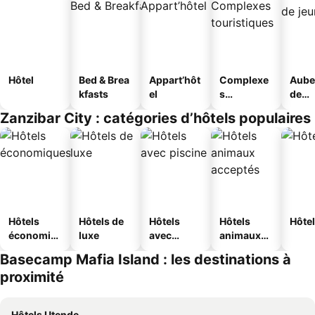
Hôtel
Bed & Brea
Appart’hôt
Complexe
Aube
kfasts
el
s
de
touristique
jeun
Zanzibar City : catégories d’hôtels populaires
s
Hôtels
Hôtels de
Hôtels
Hôtels
Hôtel
économiq
luxe
avec
animaux
ues
piscine
acceptés
Basecamp Mafia Island : les destinations à
proximité
Hôtels Utende