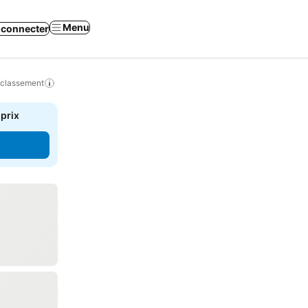
Menu
 connecter
 classement
 prix