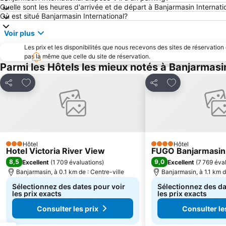
Quelle sont les heures d'arrivée et de départ à Banjarmasin Internati
Où est situé Banjarmasin International?
Voir plus
Les prix et les disponibilités que nous recevons des sites de réservation
pas la même que celle du site de réservation.
Parmi les Hôtels les mieux notés à Banjarmasi
Ajouter à mes favoris
Ajouter à mes f
Partager
Partager
Hôtel
Hôtel
3 Étoiles
4 Étoiles
Hotel Victoria River View
FUGO Banjarmasin
8,5
9,0
Excellent
(
1 709 évaluations
)
Excellent
(
7 769 éva
Banjarmasin, à 0.1 km de : Centre-ville
Banjarmasin, à 1.1 km d
Sélectionnez des dates pour voir
Sélectionnez des da
les prix exacts
les prix exacts
Consulter les prix
Consulter le