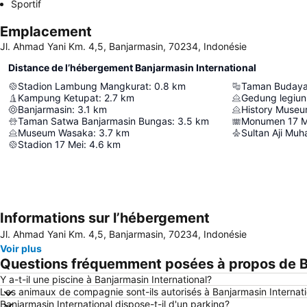
Sportif
Emplacement
Jl. Ahmad Yani Km. 4,5, Banjarmasin, 70234, Indonésie
Distance de l’hébergement Banjarmasin International
Stadion Lambung Mangkurat
:
0.8
km
Taman Budaya 
Kampung Ketupat
:
2.7
km
Gedung legiun
Banjarmasin
:
3.1
km
History Museu
Taman Satwa Banjarmasin Bungas
:
3.5
km
Monumen 17 M
Museum Wasaka
:
3.7
km
Stadion 17 Mei
:
4.6
km
Informations sur l’hébergement
Jl. Ahmad Yani Km. 4,5, Banjarmasin, 70234, Indonésie
Voir plus
Questions fréquemment posées à propos de Ba
Y a-t-il une piscine à Banjarmasin International?
Les animaux de compagnie sont-ils autorisés à Banjarmasin Internati
Banjarmasin International dispose-t-il d'un parking?