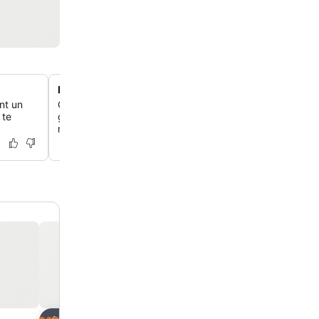
Espaces événementiels et de réunion polyvalents
nt un
Organise des réunions réussies dans huit salles de réun
 te
grande salle de bal, avec un espace événementiel total
mètres carrés.