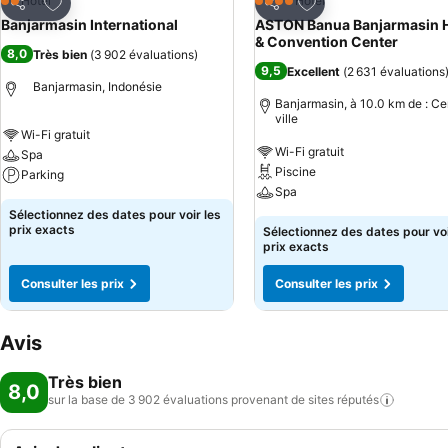
Ajouter à mes favoris
Ajouter à mes favor
Hôtel
Hôtel
2 Étoiles
4 Étoiles
Partager
Partager
Banjarmasin International
ASTON Banua Banjarmasin H
& Convention Center
8,0
Très bien
(
3 902 évaluations
)
9,5
Excellent
(
2 631 évaluations
Banjarmasin, Indonésie
Banjarmasin, à 10.0 km de : Ce
ville
Wi-Fi gratuit
Wi-Fi gratuit
Spa
Piscine
Parking
Spa
Sélectionnez des dates pour voir les
prix exacts
Sélectionnez des dates pour voi
prix exacts
Consulter les prix
Consulter les prix
Avis
Très bien
8,0
sur la base de 3 902 évaluations provenant de sites
réputés