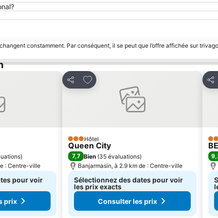
onal?
 changent constamment. Par conséquent, il se peut que l’offre affichée sur trivago
n
avoris
Ajouter à mes favoris
Partager
Par
Hôtel
3 Étoiles
4 É
Queen City
BE
7,7
9,
luations
)
Bien
(
35 évaluations
)
e : Centre-ville
Banjarmasin, à 2.9 km de : Centre-ville
tes pour voir
Sélectionnez des dates pour voir
S
les prix exacts
l
s prix
Consulter les prix