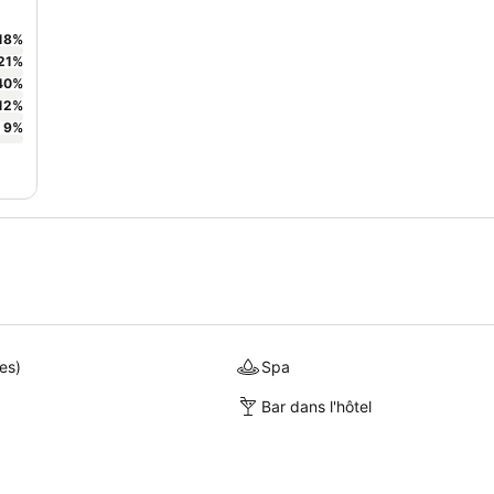
18
%
21
%
40
%
12
%
9
%
es)
Spa
Bar dans l'hôtel