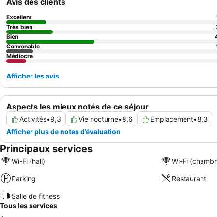
Avis des clients
Excellent
Très bien
Bien
Convenable
Médiocre
Afficher les avis
Aspects les mieux notés de ce séjour
Activités
•
9,3
Vie nocturne
•
8,6
Emplacement
•
8,3
Afficher plus de notes d’évaluation
Principaux services
Wi-Fi (hall)
Wi-Fi (chambr
Parking
Restaurant
Salle de fitness
Tous les services