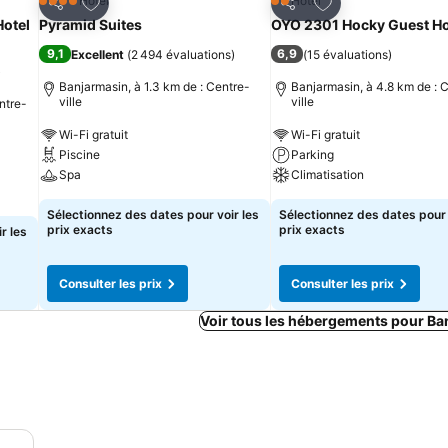
is
Ajouter à mes favoris
Ajouter à mes fav
Hôtel
Hôtel
4 Étoiles
2 Étoiles
Partager
Partager
otel
Pyramid Suites
OYO 2301 Hocky Guest H
9,1
6,9
Excellent
(
2 494 évaluations
)
(
15 évaluations
)
)
Banjarmasin, à 1.3 km de : Centre-
Banjarmasin, à 4.8 km de : 
ville
ville
ntre-
Wi-Fi gratuit
Wi-Fi gratuit
Piscine
Parking
Spa
Climatisation
Sélectionnez des dates pour voir les
Sélectionnez des dates pour 
prix exacts
prix exacts
r les
Consulter les prix
Consulter les prix
Voir tous les hébergements pour Ba