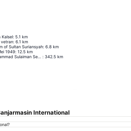
Kalsel
:
5.1
km
 vetran
:
6.1
km
m of Sultan Suriansyah
:
6.8
km
ei 1949
:
12.5
km
Sultan Aji Muhammad Sulaiman Sepinggan International Airport
:
342.5
km
Agrandir la carte
njarmasin International
onal?