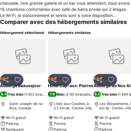
chaussée. Une grande galerie et un bar vous attendent; nous avons
19 chambres confortables avec salle de bains privée sur 2 étages.
Le Wi-Fi, le stationnement et tennis sont à votre disposition
Comparer avec des hébergements similaires
gratuitement. Nous servons les déjeuners tous les jours et le souper
5 soirs par semaine. Un bar est à votre disposition. Nous sommes au
Hébergement sélectionné
Hébergements similaires
coeur de Charlevoix! Situé tout près de l'Isle aux Coudres, nous
sommes entre Baie-St-Paul et La Malbaie. Vélo, randonnée en
montagne, visites culturelles, paysages magnifiques,
excursions...Nous vous attendons!
Hôtel
Hôtel
Hôtel
2 Étoiles
3 Étoiles
3 Étoiles
Partager
Ajouter à mes favoris
Partager
Ajouter à mes favoris
Partager
Ajouter à
Auberge Beausejour
Hotel Cap-aux-Pierres
Auberge de Nos A
8,4
7,9
8,0
Très bien
(
1 402 évaluations
)
Bien
(
2 161 évaluations
)
Très bien
(
1 484 é
Saint-Joseph-de-la-
L'Isle-aux-Coudres, à
Les-Éboulements, à
Rive, Canada
2.7 km de : Centre-ville
km de : Centre-vill
Wi-Fi gratuit
Wi-Fi gratuit
Wi-Fi gratuit
Parking
Piscine
Piscine
Restaurant
Parking
Parking