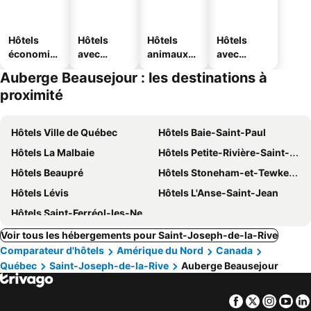
Hôtels
Hôtels
Hôtels
Hôtels
économiq
avec
animaux
avec
ues
piscine
acceptés
parking
Auberge Beausejour : les destinations à
proximité
Hôtels Ville de Québec
Hôtels Baie-Saint-Paul
Hôtels La Malbaie
Hôtels Petite-Rivière-Saint-Francois
Hôtels Beaupré
Hôtels Stoneham-et-Tewkesbury
Hôtels Lévis
Hôtels L'Anse-Saint-Jean
Hôtels Saint-Ferréol-les-Neiges
Voir tous les hébergements pour Saint-Joseph-de-la-Rive
Comparateur d'hôtels
Amérique du Nord
Canada
Québec
Saint-Joseph-de-la-Rive
Auberge Beausejour
Facebook
Twitter
Insta
Yo