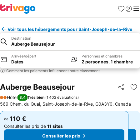
Favoris
Se con
Me
Voir tous les hébergements pour Saint-Joseph-de-la-Rive
Destination
Auberge Beausejour
Arrivée/départ
Personnes et chambres
Dates
2 personnes, 1 chambre
Comment les paiements influencent notre classement
Auberge Beausejour
Partager
Aj
Hôtel
8,4
Très bien
(
1 402 évaluations
)
2 Étoiles
569 Chem. du Quai, Saint-Joseph-de-la-Rive, G0A3Y0, Canada
110 €
110 €
de
de
Consulter les prix de
11 sites
Consulter les prix de
11 sites
Consulter les prix
Consulter les prix