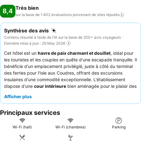
Très bien
8,4
sur la base de 1 402 évaluations provenant de sites
réputés
Synthèse des avis
Contenu résumé à l’aide de l’IA sur la base de 200+ avis voyageurs ·
Dernière mise à jour : 29 May 2026
Cet hôtel est un
havre de paix charmant et douillet
, idéal pour
les touristes et les couples en quête d'une escapade tranquille. Il
bénéficie d'un emplacement privilégié, juste à côté du terminal
des ferries pour l'Isle aux Coudres, offrant des excursions
insulaires d'une commodité exceptionnelle. L'établissement
dispose d'une
cour intérieure
bien aménagée pour le plaisir des
hôtes. Les clients ne cessent de louer le
personnel
pour son
Afficher plus
amabilité exceptionnelle et le
petit-déjeuner
délicieux, chaud et
frais. Pour une expérience culinaire unique, optez pour le dîner
Principaux services
précommandé, composé de produits locaux et livré à l'hôtel.
Wi-Fi (hall)
Wi-Fi (chambres)
Parking