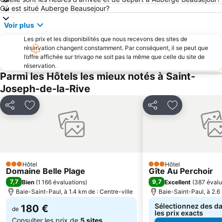
Où est situé Auberge Beausejour?
Voir plus
Les prix et les disponibilités que nous recevons des sites de
réservation changent constamment. Par conséquent, il se peut que
l’offre affichée sur trivago ne soit pas la même que celle du site de
réservation.
Parmi les Hôtels les mieux notés à Saint-
Joseph-de-la-Rive
Partager
Ajouter à mes favoris
Partager
Ajouter à mes
Hôtel
Hôtel
3 Étoiles
3 Étoiles
Domaine Belle Plage
Gîte Au Perchoir
7,7
9,7
Bien
(
1 166 évaluations
)
Excellent
(
387 évalu
Baie-Saint-Paul, à 1.4 km de : Centre-ville
Baie-Saint-Paul, à 2.6 
Sélectionnez des da
180 €
de
les prix exacts
Consulter les prix de
5 sites