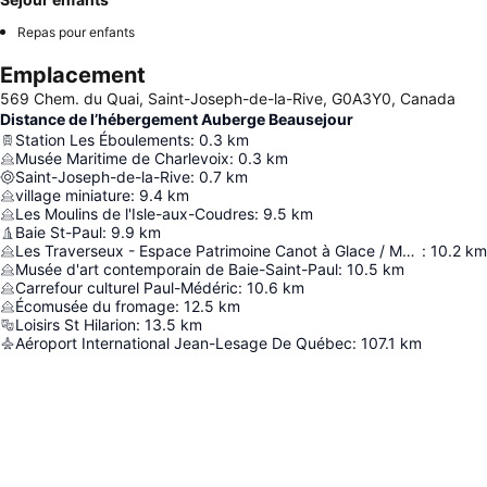
Repas pour enfants
Emplacement
569 Chem. du Quai, Saint-Joseph-de-la-Rive, G0A3Y0, Canada
Distance de l’hébergement Auberge Beausejour
Station Les Éboulements
:
0.3
km
Musée Maritime de Charlevoix
:
0.3
km
Saint-Joseph-de-la-Rive
:
0.7
km
village miniature
:
9.4
km
Les Moulins de l'Isle-aux-Coudres
:
9.5
km
Baie St-Paul
:
9.9
km
Les Traverseux - Espace Patrimoine Canot à Glace / Musee Les Voitures D'eau
:
10.2
km
Musée d'art contemporain de Baie-Saint-Paul
:
10.5
km
Carrefour culturel Paul-Médéric
:
10.6
km
Écomusée du fromage
:
12.5
km
Loisirs St Hilarion
:
13.5
km
Aéroport International Jean-Lesage De Québec
:
107.1
km