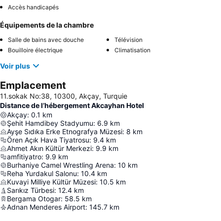
Accès handicapés
Équipements de la chambre
Salle de bains avec douche
Télévision
Bouilloire électrique
Climatisation
Voir plus
Emplacement
11.sokak No:38, 10300, Akçay, Turquie
Distance de l’hébergement Akcayhan Hotel
Akçay
:
0.1
km
Şehit Hamdibey Stadyumu
:
6.9
km
Ayşe Sıdıka Erke Etnografya Müzesi
:
8
km
Ören Açık Hava Tiyatrosu
:
9.4
km
Ahmet Akın Kültür Merkezi
:
9.9
km
amfitiyatro
:
9.9
km
Burhaniye Camel Wrestling Arena
:
10
km
Reha Yurdakul Salonu
:
10.4
km
Kuvayi Milliye Kültür Müzesi
:
10.5
km
Sarıkız Türbesi
:
12.4
km
Bergama Otogar
:
58.5
km
Adnan Menderes Airport
:
145.7
km