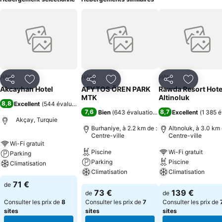
Hôtel
Hôtel
Hôtel
Partager
Ajouter à mes favoris
Partager
Ajouter à mes favoris
Partager
Ajouter à
Akcayhan Hotel
AFYTOS ÖREN PARK
Rawda Resort Hote
MTK
Altinoluk
8,8
Excellent
(
544 évaluations
)
7,6
8,7
Bien
(
643 évaluations
)
Excellent
(
1 385 é
Akçay, Turquie
Burhaniye, à 2.2 km de :
Altınoluk, à 3.0 km 
Centre-ville
Centre-ville
Wi-Fi gratuit
Piscine
Wi-Fi gratuit
Parking
Parking
Piscine
Climatisation
Climatisation
Climatisation
71 €
de
73 €
139 €
de
de
Consulter les prix de
8
Consulter les prix de
7
Consulter les prix de
sites
sites
sites