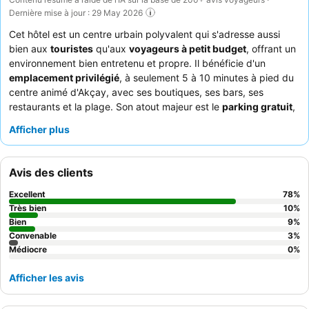
Dernière mise à jour : 29 May 2026
Cet hôtel est un centre urbain polyvalent qui s'adresse aussi
bien aux
touristes
qu'aux
voyageurs à petit budget
, offrant un
environnement bien entretenu et propre. Il bénéficie d'un
emplacement privilégié
, à seulement 5 à 10 minutes à pied du
centre animé d'Akçay, avec ses boutiques, ses bars, ses
restaurants et la plage. Son atout majeur est le
parking gratuit
,
un avantage considérable dans cette région. Les clients louent
Afficher plus
constamment l'amabilité et la prévenance exceptionnelles du
personnel, et le petit-déjeuner buffet, avec sa variété de
produits frais faits maison et de plats turcs traditionnels, reçoit
Avis des clients
des éloges. Pour bien commencer la journée, pensez à prendre
votre petit-déjeuner dans le jardin.
Excellent
78
%
Très bien
10
%
Bien
9
%
Convenable
3
%
Médiocre
0
%
Afficher les avis