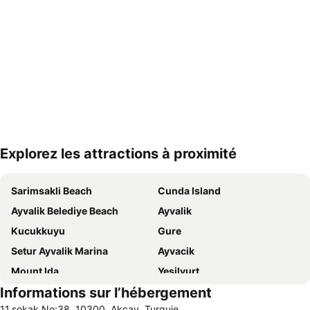
Explorez les attractions à proximité
Agrandir la carte
Sarimsakli Beach
Cunda Island
Ayvalik Belediye Beach
Ayvalik
Kucukkuyu
Gure
Setur Ayvalik Marina
Ayvacik
Mount Ida
Yesilyurt
Informations sur l’hébergement
Oren Mahallesi Public Beach
Badavut Beach
11.sokak No:38, 10300, Akçay, Turquie