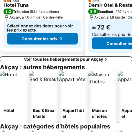
Hôtel
Hôtel
2 Étoiles
1 Étoiles
Hotel Tuna
Demir Otel & Rest
8,2
8,6
Très bien
(
544 évaluations
)
Excellent
(
287 évalu
Akçay, à 1.0 km de : Centre-ville
Akçay, à 1.8 km de : Ce
Sélectionnez des dates pour voir
72 €
de
les prix exacts
Consulter les prix d
Consulter les prix
Consulter le
Voir tous les hébergements pour Akçay
Akçay : autres hébergements
Hôtel
Bed & Brea
Appart’hôt
Maison
Appa
kfasts
el
d’hôtes
el
Akçay : catégories d’hôtels populaires