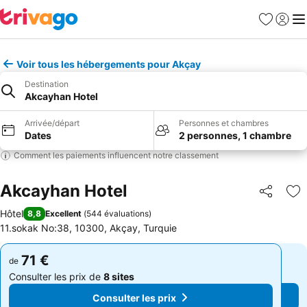
Favoris
Se con
Me
Voir tous les hébergements pour Akçay
Destination
Akcayhan Hotel
Arrivée/départ
Personnes et chambres
Dates
2 personnes, 1 chambre
Comment les paiements influencent notre classement
Akcayhan Hotel
Partager
Aj
Hôtel
8,8
Excellent
(
544 évaluations
)
11.sokak No:38, 10300, Akçay, Turquie
71 €
71 €
de
de
Consulter les prix de
8 sites
Consulter les prix de
8 sites
Consulter les prix
Consulter les prix