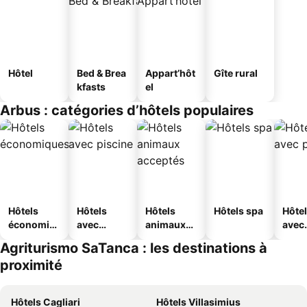
Hôtel
Bed & Brea
Appart’hôt
Gîte rural
kfasts
el
Arbus : catégories d’hôtels populaires
Hôtels
Hôtels
Hôtels
Hôtels spa
Hôte
économiq
avec
animaux
avec
ues
piscine
acceptés
park
Agriturismo SaTanca : les destinations à
proximité
Hôtels Cagliari
Hôtels Villasimius