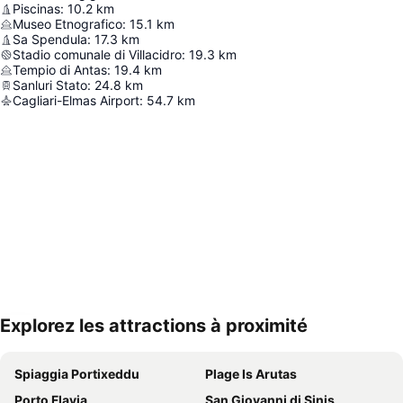
Piscinas
:
10.2
km
Museo Etnografico
:
15.1
km
Sa Spendula
:
17.3
km
Stadio comunale di Villacidro
:
19.3
km
Tempio di Antas
:
19.4
km
Sanluri Stato
:
24.8
km
Cagliari-Elmas Airport
:
54.7
km
Explorez les attractions à proximité
Agrandir la carte
Spiaggia Portixeddu
Plage Is Arutas
Porto Flavia
San Giovanni di Sinis