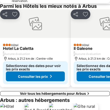
réservation.
Parmi les Hôtels les mieux notés à Arbus
Partager
Ajouter à mes favoris
Partager
Ajouter à mes
Hôtel
Hôtel
3 Étoiles
3 Étoiles
Hotel La Caletta
Il Galeone
/
/
Aucune évaluation
Aucune évaluation
Arbus, à 21.2 km de : Centre-ville
Arbus, à 21.3 km de : C
Sélectionnez des dates pour voir
Sélectionnez des da
les prix exacts
les prix exacts
Consulter les prix
Consulter le
Voir tous les hébergements pour Arbus
Arbus : autres hébergements