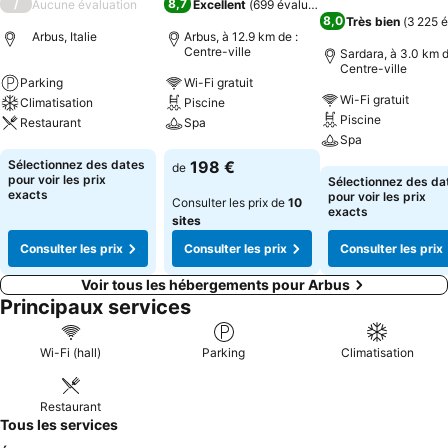
/
8,7
Aucune évaluation
Excellent
(
699 évaluations
)
8,0
Très bien
(
3 225 é
Arbus, Italie
Arbus, à 12.9 km de :
Centre-ville
Sardara, à 3.0 km d
Centre-ville
Parking
Wi-Fi gratuit
Wi-Fi gratuit
Climatisation
Piscine
Piscine
Restaurant
Spa
Spa
Consulter les prix
Consulter les prix
Sélectionnez des dates
198 €
de
Consulter les pri
pour voir les prix
Sélectionnez des da
exacts
pour voir les prix
Consulter les prix de
10
exacts
sites
Consulter les prix
Consulter les prix
Consulter les prix
Voir tous les hébergements pour Arbus
Principaux services
Wi-Fi (hall)
Parking
Climatisation
Restaurant
Tous les services