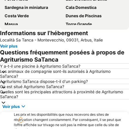
Sardegna in miniatura
Cala Domestica
Costa Verde
Dunes de Piscinas
Masua
Torre Grande
Informations sur l’hébergement
Penisola del Sinis
Costa Verde
Località Sa Tanca - Montevecchio, 09031, Arbus, Italie
Site archéologique de Tharros
Miniera di Ingurtosu
Voir plus
Portu Maga
Spiaggia Piscinas
Questions fréquemment posées à propos de
Scivu
Torre dei Corsari
Agriturismo SaTanca
Masua
Miniera di Nebida
Y a-t-il une piscine à Agriturismo SaTanca?
Les animaux de compagnie sont-ils autorisés à Agriturismo
Spiaggia Fontanamare
SaTanca?
Agriturismo SaTanca dispose-t-il d'un parking?
Où est situé Agriturismo SaTanca?
Quelles sont les principales attractions à proximité de Agriturismo
SaTanca?
Voir plus
Les prix et les disponibilités que nous recevons des sites de
réservation changent constamment. Par conséquent, il se peut que
l’offre affichée sur trivago ne soit pas la même que celle du site de