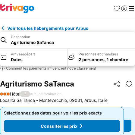
Favoris
Se con
Me
Voir tous les hébergements pour Arbus
Destination
Agriturismo SaTanca
Arrivée/départ
Personnes et chambres
Dates
2 personnes, 1 chambre
Comment les paiements influencent notre classement
Agriturismo SaTanca
Partager
Aj
Hôtel
/
Aucune évaluation
3 Étoiles
Località Sa Tanca - Montevecchio, 09031, Arbus, Italie
Sélectionnez des dates pour voir les prix exacts
Sélectionnez des dates pour voir les prix exacts
Consulter les prix
Consulter les prix