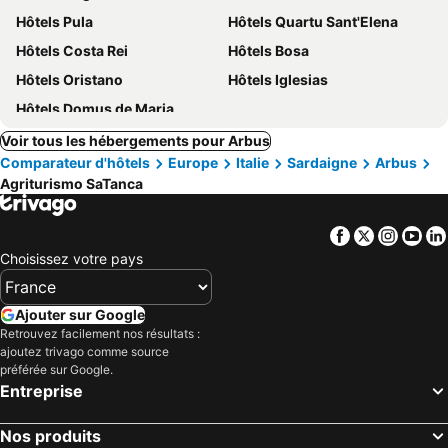
Hôtels Pula
Hôtels Quartu Sant'Elena
Hôtels Costa Rei
Hôtels Bosa
Hôtels Oristano
Hôtels Iglesias
Hôtels Domus de Maria
Voir tous les hébergements pour Arbus
Comparateur d'hôtels
Europe
Italie
Sardaigne
Arbus
Agriturismo SaTanca
Facebook
Twitter
Insta
Yo
Choisissez votre pays
Ajouter sur Google
Retrouvez facilement nos résultats :
ajoutez trivago comme source
préférée sur Google.
Entreprise
Nos produits