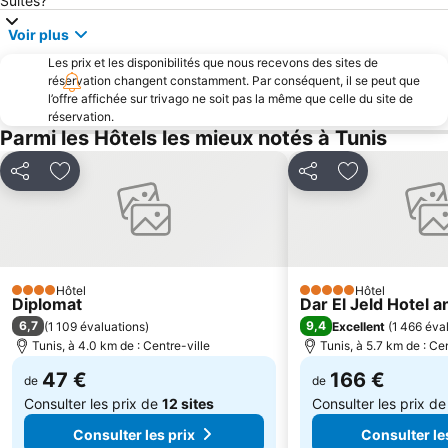
Suites?
El Omrane
Acropolium
Voir plus
Thermes d'Antonine
Musée 2 500 ans de céramique
Les prix et les disponibilités que nous recevons des sites de
réservation changent constamment. Par conséquent, il se peut que
Belvédère Park
Ibn Khaldoun Statue
l’offre affichée sur trivago ne soit pas la même que celle du site de
Bab Souika
routière de Tunis Nord Bab Saâdoun
réservation.
Parmi les Hôtels les mieux notés à Tunis
Ferroviaire de Bou Argoub
Partager
Ajouter à mes favoris
Partager
Ajouter à mes
Hôtel
Hôtel
4 Étoiles
5 Étoiles
Diplomat
Dar El Jeld Hotel 
6,7
9,4
(
1 109 évaluations
)
Excellent
(
1 466 éva
Tunis, à 4.0 km de : Centre-ville
Tunis, à 5.7 km de : Cen
47 €
166 €
de
de
Consulter les prix de
12 sites
Consulter les prix d
Consulter les prix
Consulter le