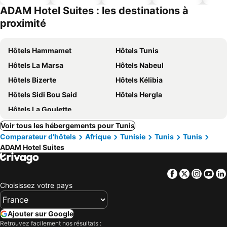
ues
piscine
acceptés
ADAM Hotel Suites : les destinations à
proximité
Hôtels Hammamet
Hôtels Tunis
Hôtels La Marsa
Hôtels Nabeul
Hôtels Bizerte
Hôtels Kélibia
Hôtels Sidi Bou Said
Hôtels Hergla
Hôtels La Goulette
Voir tous les hébergements pour Tunis
Comparateur d'hôtels
Afrique
Tunisie
Tunis
Tunis
ADAM Hotel Suites
Facebook
Twitter
Insta
Yo
Choisissez votre pays
Ajouter sur Google
Retrouvez facilement nos résultats :