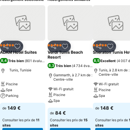
Hôtel
Hôtel
Hôtel
5 Étoiles
5 Étoiles
5 Étoiles
Partager
Ajouter à mes favoris
Partager
Ajouter à mes favoris
Partager
Ajouter à
ADAM Hotel Suites
Verdi Tunis Beach
Sheraton Tunis Ho
Resort
8,4
8,5
Très bien
(
801 évaluations
)
Excellent
(
4 007 é
8,3
Très bien
(
4 734 évaluations
)
Tunis, Tunisie
Tunis, à 2.8 km de :
Centre-ville
Gammarth, à 2.7 km de :
Centre-ville
Piscine
Wi-Fi gratuit
Wi-Fi gratuit
Spa
Piscine
Piscine
Parking
Spa
Spa
149 €
148 €
de
de
84 €
de
Consulter les prix de
11
Consulter les prix de
15
Consulter les prix de
sites
sites
sites