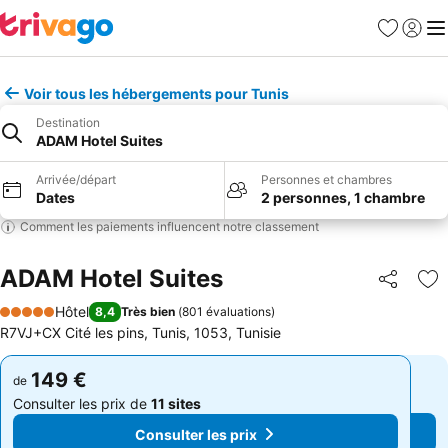
Favoris
Se con
Me
Voir tous les hébergements pour Tunis
Destination
ADAM Hotel Suites
Arrivée/départ
Personnes et chambres
Dates
2 personnes, 1 chambre
Comment les paiements influencent notre classement
ADAM Hotel Suites
Partager
Aj
Hôtel
8,4
Très bien
(
801 évaluations
)
5 Étoiles
R7VJ+CX Cité les pins, Tunis, 1053, Tunisie
149 €
149 €
de
de
Consulter les prix de
11 sites
Consulter les prix de
11 sites
Consulter les prix
Consulter les prix