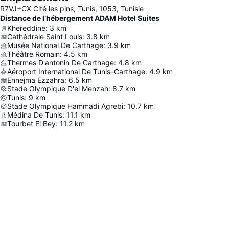
R7VJ+CX Cité les pins, Tunis, 1053, Tunisie
Distance de l’hébergement ADAM Hotel Suites
Khereddine
:
3
km
Cathédrale Saint Louis
:
3.8
km
Musée National De Carthage
:
3.9
km
Théâtre Romain
:
4.5
km
Thermes D'antonin De Carthage
:
4.8
km
Aéroport International De Tunis–Carthage
:
4.9
km
Ennejma Ezzahra
:
6.5
km
Stade Olympique D'el Menzah
:
8.7
km
Tunis
:
9
km
Stade Olympique Hammadi Agrebi
:
10.7
km
Médina De Tunis
:
11.1
km
Tourbet El Bey
:
11.2
km