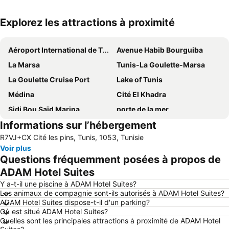
Explorez les attractions à proximité
Agrandir la carte
Aéroport International de Tunis-Carthage
Avenue Habib Bourguiba
La Marsa
Tunis-La Goulette-Marsa
La Goulette Cruise Port
Lake of Tunis
Médina
Cité El Khadra
Sidi Bou Saïd Marina
porte de la mer
Informations sur l’hébergement
Bab Bhar
Carthage amphitheatre
R7VJ+CX Cité les pins, Tunis, 1053, Tunisie
Lafayette
Bardo National Museum
Voir plus
Mutuelleville
Lake of Tunis
Questions fréquemment posées à propos de
Village de Sidi Bou Saïd
Marché central
ADAM Hotel Suites
Place de la Kasbah
Habib Thameur Park
Y a-t-il une piscine à ADAM Hotel Suites?
Les animaux de compagnie sont-ils autorisés à ADAM Hotel Suites?
Cathédrale de Tunis
Routière de Tunis Sud Bab Alioua
ADAM Hotel Suites dispose-t-il d'un parking?
Où est situé ADAM Hotel Suites?
Carthage Roman Theatre
Goulette Village Harbor
Quelles sont les principales attractions à proximité de ADAM Hotel
Jazz à Carthage
La Grande Mosquée