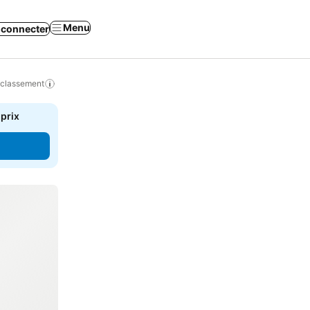
Menu
 connecter
 classement
 prix