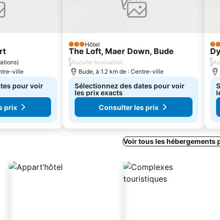
Hôtel
3 Étoiles
4 É
rt
The Loft, Maer Down, Bude
Dy
/
/
ations
)
Aucune évaluation
Au
tre-ville
Bude, à 1.2 km de : Centre-ville
tes pour voir
Sélectionnez des dates pour voir
S
les prix exacts
l
s prix
Consulter les prix
Voir tous les hébergements 