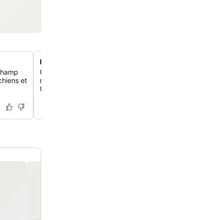
Boutique bien achalandée sur place
 champ
Une boutique idéalement située propose des cadeaux, d
hiens et
ménagers essentiels et de la nourriture, et de nombreux 
trouvent les prix raisonnables pour une installation sur p