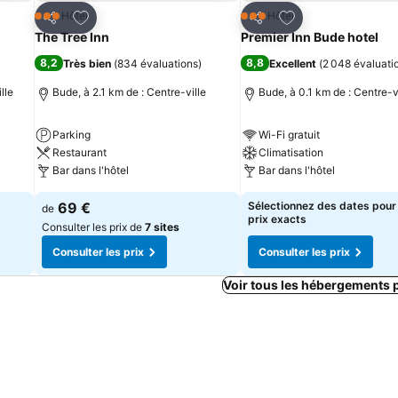
is
Ajouter à mes favoris
Ajouter à mes fav
Hôtel
Hôtel
3 Étoiles
3 Étoiles
Partager
Partager
The Tree Inn
Premier Inn Bude hotel
8,2
8,8
)
Très bien
(
834 évaluations
)
Excellent
(
2 048 évaluati
lle
Bude, à 2.1 km de : Centre-ville
Bude, à 0.1 km de : Centre-v
Parking
Wi-Fi gratuit
Restaurant
Climatisation
Bar dans l'hôtel
Bar dans l'hôtel
69 €
Sélectionnez des dates pour 
de
prix exacts
Consulter les prix de
7 sites
Consulter les prix
Consulter les prix
Voir tous les hébergements 