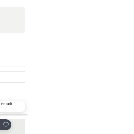
 ne soit
Ajouter à mes favoris
Ajouter à mes favor
tager
Partager