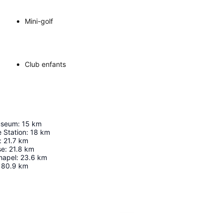
Mini-golf
Club enfants
useum
:
15
km
 Station
:
18
km
:
21.7
km
se
:
21.8
km
hapel
:
23.6
km
80.9
km