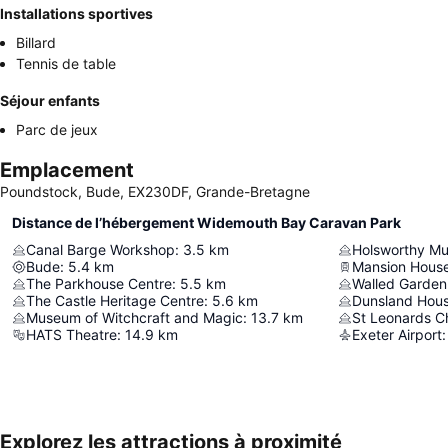
Installations sportives
Billard
Tennis de table
Séjour enfants
Parc de jeux
Emplacement
Poundstock, Bude, EX230DF, Grande-Bretagne
Distance de l’hébergement Widemouth Bay Caravan Park
Canal Barge Workshop
:
3.5
km
Holsworthy M
Bude
:
5.4
km
Mansion House
The Parkhouse Centre
:
5.5
km
Walled Garden
The Castle Heritage Centre
:
5.6
km
Dunsland Hou
Museum of Witchcraft and Magic
:
13.7
km
St Leonards C
HATS Theatre
:
14.9
km
Exeter Airport
:
Explorez les attractions à proximité