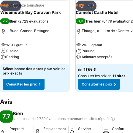
Ajouter à mes favoris
Ajouter à mes favor
Complexe touristique
Hôtel
3 Étoiles
3 Étoiles
Partager
Partager
Widemouth Bay Caravan Park
Camelot Castle Hotel
7,7
8,3
Bien
(
2 729 évaluations
)
Très bien
(
6 179 évaluations
Bude, Grande-Bretagne
Tintagel, à 1.1 km de : Centre-vi
Wi-Fi gratuit
Wi-Fi gratuit
Piscine
Parking
Parking
Animaux acceptés
Sélectionnez des dates pour voir les
105 €
de
prix exacts
Consulter les prix de
11 sites
Consulter les prix
Consulter les prix
Avis
Bien
7,7
sur la base de 2 729 évaluations provenant de sites
réputés
Propreté
Emplacement
Service
Confort