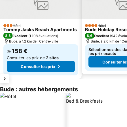
Hôtel
Hôtel
3 Étoiles
4 Étoiles
Tommy Jacks Beach Apartments
Bude Holiday Reso
8,8
8,6
Excellent
(
1 108 évaluations
)
Excellent
(
942 évalu
Bude, à 1.2 km de : Centre-ville
Bude, à 2.0 km de : Cen
Sélectionnez des da
158 €
de
les prix exacts
Consulter les prix de
2 sites
Consulter le
Consulter les prix
Bude : autres hébergements