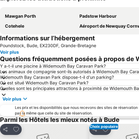
Mawgan Porth
Padstow Harbour
Cotehele
Aéroport de Newquay Cornw
Informations sur l’hébergement
Poundstock, Bude, EX230DF, Grande-Bretagne
Voir plus
Questions fréquemment posées à propos de 
Y a-t-il une piscine à Widemouth Bay Caravan Park?
Les animaux de compagnie sont-ils autorisés à Widemouth Bay Car
Widemouth Bay Caravan Park dispose-t-il d'un parking?
Où est situé Widemouth Bay Caravan Park?
Quelles sont les principales attractions à proximité de Widemouth 
Voir plus
Les prix et les disponibilités que nous recevons des sites de réservation
pas la même que celle du site de réservation.
Parmi les Hôtels les mieux notés à Bude
Choix populaire
Ajouter à mes favoris
Ajouter à mes f
Partager
Partager