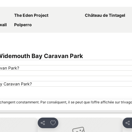
Agrandir la carte
The Eden Project
Château de Tintagel
all
Polperro
Widemouth Bay Caravan Park
avan Park?
Bay Caravan Park?
 changent constamment. Par conséquent, il se peut que l’offre affichée sur trivago
avoris
Ajouter à mes favoris
Partager
Par