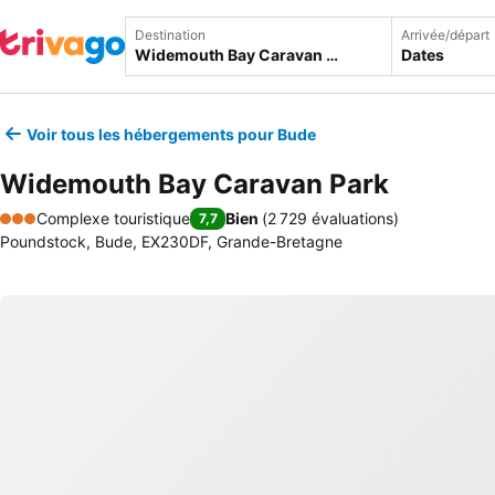
Destination
Arrivée/départ
Dates
Voir tous les hébergements pour Bude
Widemouth Bay Caravan Park
Complexe touristique
Bien
(
2 729 évaluations
)
7,7
3 Étoiles
Poundstock, Bude, EX230DF, Grande-Bretagne