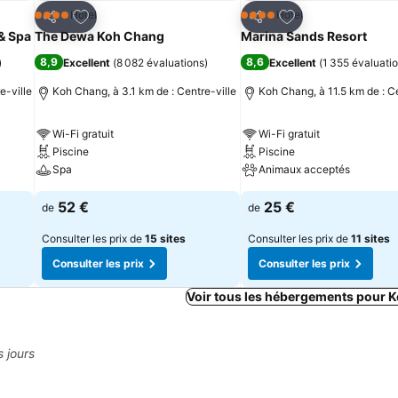
is
Ajouter à mes favoris
Ajouter à mes fav
Hôtel
Hôtel
4 Étoiles
4 Étoiles
Partager
Partager
& Spa
The Dewa Koh Chang
Marina Sands Resort
8,9
8,6
)
Excellent
(
8 082 évaluations
)
Excellent
(
1 355 évaluati
e-ville
Koh Chang, à 3.1 km de : Centre-ville
Koh Chang, à 11.5 km de : Ce
Wi-Fi gratuit
Wi-Fi gratuit
Piscine
Piscine
Spa
Animaux acceptés
52 €
25 €
de
de
Consulter les prix de
15 sites
Consulter les prix de
11 sites
Consulter les prix
Consulter les prix
Voir tous les hébergements pour 
s jours