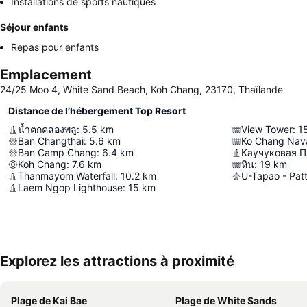
Installations de sports nautiques
Séjour enfants
Repas pour enfants
Emplacement
24/25 Moo 4, White Sand Beach, Koh Chang, 23170, Thaïlande
Distance de l’hébergement Top Resort
น้ำตกคลองพลู
:
5.5
km
View Tower
:
1
Ban Changthai
:
5.6
km
Ko Chang Nava
Ban Camp Chang
:
6.4
km
Каучуковая П
Koh Chang
:
7.6
km
หิน
:
19
km
Thanmayom Waterfall
:
10.2
km
Laem Ngop Lighthouse
:
15
km
Explorez les attractions à proximité
Plage de Kai Bae
Plage de White Sands