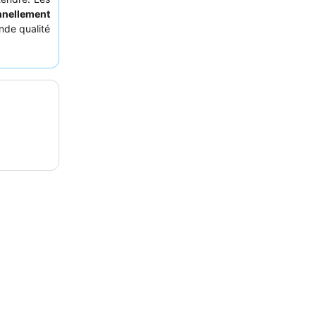
nnellement
ande qualité
et les
vues
t sereine,