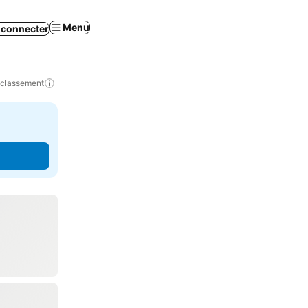
Menu
 connecter
 classement