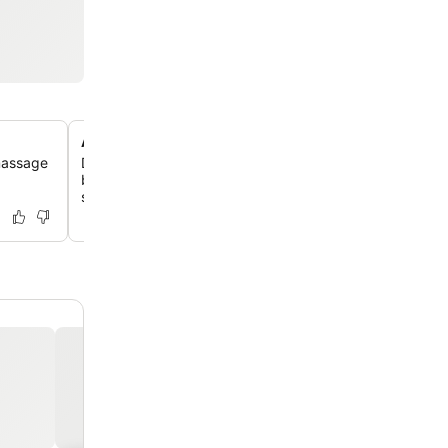
Accès à une baie privée
 massage
Descends plus de 130 marches magnifiquement conçues
baie isolée, parfaite pour la plongée avec tuba pendant 
saison ou pour profiter des marées.