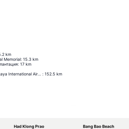
5.2
km
l Memorial
:
15.3
km
лантация
:
17
km
U-Tapao - Pattaya International Airport
:
152.5
km
Agrandir la carte
Had Klong Prao
Bang Bao Beach