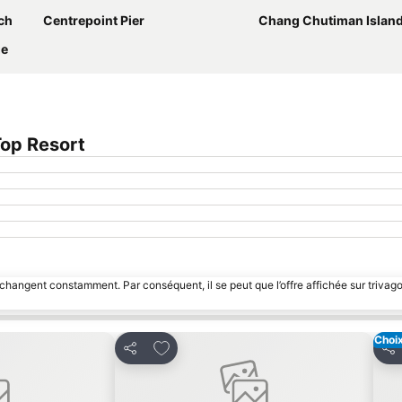
ch
Centrepoint Pier
Chang Chutiman Island
ge
op Resort
 changent constamment. Par conséquent, il se peut que l’offre affichée sur trivago
Choix
avoris
Ajouter à mes favoris
Partager
Par