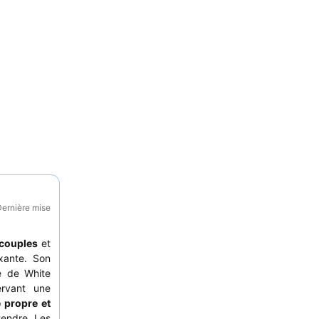
Dernière mise
couples
et
xante. Son
e de White
ervant une
e propre et
tendre. Les