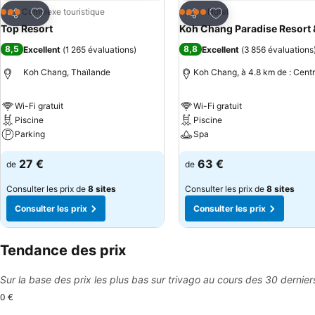
Ajouter à mes favoris
Ajouter à mes favor
Complexe touristique
Hôtel
3 Étoiles
4 Étoiles
Partager
Partager
Top Resort
Koh Chang Paradise Resort 
8,5
8,8
Excellent
(
1 265 évaluations
)
Excellent
(
3 856 évaluations
Koh Chang, Thaïlande
Koh Chang, à 4.8 km de : Centr
Wi-Fi gratuit
Wi-Fi gratuit
Piscine
Piscine
Parking
Spa
27 €
63 €
de
de
Consulter les prix de
8 sites
Consulter les prix de
8 sites
Consulter les prix
Consulter les prix
Tendance des prix
Sur la base des prix les plus bas sur trivago au cours des 30 dernier
0 €