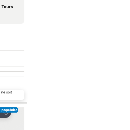
 Tours
 ne soit
 populaire
Choix populaire
Ajouter à mes favoris
Ajouter à mes favor
tager
Partager