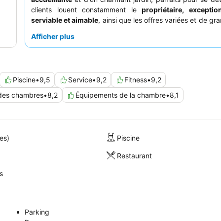
clients louent constamment le
propriétaire, exceptio
serviable et aimable
, ainsi que les offres variées et de gr
du restaurant de l'hôtel, en particulier le petit-déjeuner 
Afficher plus
sur le coucher de soleil
. Pour une expérience vraimen
pensez à demander une chambre donnant sur le jardin.
Piscine
•
9,5
Service
•
9,2
Fitness
•
9,2
 des chambres
•
8,2
Équipements de la chambre
•
8,1
es)
Piscine
Restaurant
s
Parking