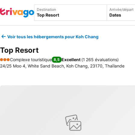
Destination
Arrivée/départ
Dates
Voir tous les hébergements pour Koh Chang
Top Resort
Complexe touristique
Excellent
(
1 265 évaluations
)
8,5
3 Étoiles
24/25 Moo 4, White Sand Beach, Koh Chang, 23170, Thaïlande