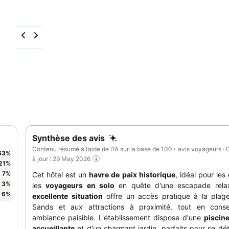
Synthèse des avis
Contenu résumé à l’aide de l’IA sur la base de 100+ avis voyageurs · 
63
%
à jour : 29 May 2026
21
%
7
%
Cet hôtel est un
havre de paix historique
, idéal pour les
3
%
les
voyageurs en solo
en quête d'une escapade rela
6
%
excellente situation
offre un accès pratique à la plag
Sands et aux attractions à proximité, tout en cons
ambiance paisible. L'établissement dispose d'une
piscin
accueillante
et d'un charmant jardin, parfaits pour se dé