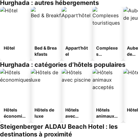
Hurghada : autres hébergements
Hôtel
Bed & Brea
Appart’hôt
Complexe
Aube
kfasts
el
s
de
touristique
jeun
Hurghada : catégories d’hôtels populaires
s
Hôtels
Hôtels de
Hôtels
Hôtels
Hôtel
économiq
luxe
avec
animaux
ues
piscine
acceptés
Steigenberger ALDAU Beach Hotel : les
destinations à proximité