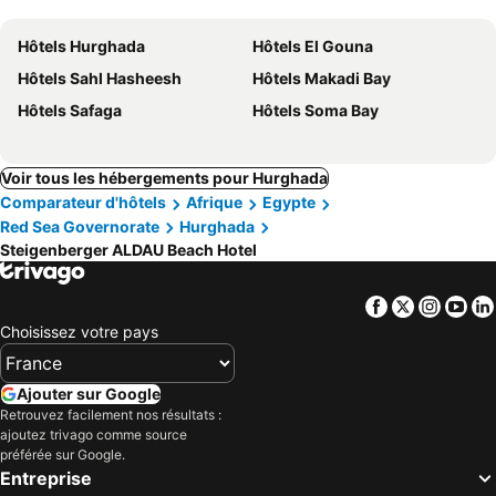
Hôtels Hurghada
Hôtels El Gouna
Hôtels Sahl Hasheesh
Hôtels Makadi Bay
Hôtels Safaga
Hôtels Soma Bay
Voir tous les hébergements pour Hurghada
Comparateur d'hôtels
Afrique
Egypte
Red Sea Governorate
Hurghada
Steigenberger ALDAU Beach Hotel
Facebook
Twitter
Insta
Yo
Choisissez votre pays
Ajouter sur Google
Retrouvez facilement nos résultats :
ajoutez trivago comme source
préférée sur Google.
Entreprise