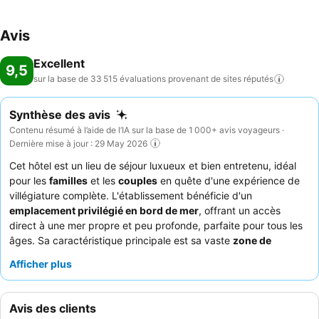
un mini-club et une mini discothèque pour enfants garantissent des
moments extraordinaires. Repas: Possibilité de réserver une formule
Avis
tout compris. Possibilité de prendre le petit-déjeuner, le déjeuner et
le dîner sur place. Des plats sans gluten et des menus pour enfants
Excellent
sont préparés à la demande. À tester absolument: les offres
9,5
spéciales. Les boissons servies incluent des boissons sans alcool,
sur la base de 33 515 évaluations provenant de sites
réputés
des boissons alcoolisées et des marques internationales. Cartes de
crédit: Les cartes de crédit Visa et MasterCard sont acceptées.
Synthèse des avis
Contenu résumé à l’aide de l’IA sur la base de 1 000+ avis voyageurs ·
Dernière mise à jour : 29 May 2026
Cet hôtel est un lieu de séjour luxueux et bien entretenu, idéal
pour les
familles
et les
couples
en quête d'une expérience de
villégiature complète. L'établissement bénéficie d'un
emplacement privilégié en bord de mer
, offrant un accès
direct à une mer propre et peu profonde, parfaite pour tous les
âges. Sa caractéristique principale est sa vaste
zone de
piscines
, complétée par l'accès à un parc aquatique adjacent,
Afficher plus
garantissant un divertissement sans fin. Les clients louent
constamment l'exceptionnel
personnel et le service
, ainsi que
les offres culinaires diverses et de haute qualité, en particulier
Avis des clients
les
restaurants à la carte
. Pour un séjour amélioré, pensez à