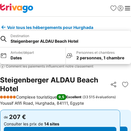
Favoris
Se con
Me
Voir tous les hébergements pour Hurghada
Destination
Steigenberger ALDAU Beach Hotel
Arrivée/départ
Personnes et chambres
Dates
2 personnes, 1 chambre
Comment les paiements influencent notre classement
Steigenberger ALDAU Beach
Hotel
Partager
Aj
Complexe touristique
9,5
Excellent
(
33 515 évaluations
)
5 Étoiles
Youssif Afifi Road, Hurghada, 84111, Egypte
207 €
207 €
de
de
Consulter les prix de
14 sites
Consulter les prix de
14 sites