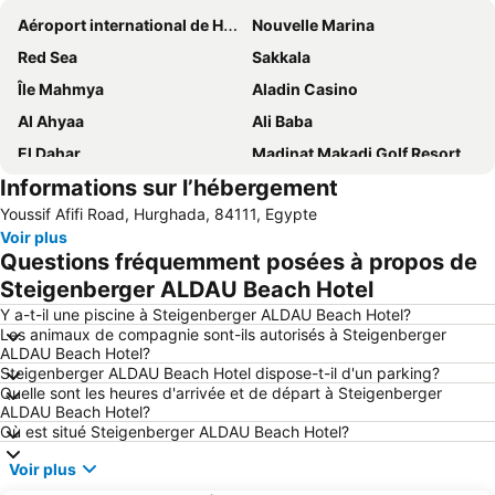
Aéroport international de Hurghada
Nouvelle Marina
Red Sea
Sakkala
Île Mahmya
Aladin Casino
Al Ahyaa
Ali Baba
El Dahar
Madinat Makadi Golf Resort
Informations sur l’hébergement
Club de Golf et Country Club les Cascades
Hard Rock Café Hurghada
Youssif Afifi Road, Hurghada, 84111, Egypte
Bordiehns
Abu Tig Marina
Voir plus
Papas Beach Club
Sea Horse Stable Sahl Hasheesh
Questions fréquemment posées à propos de
Coral Garden Dive Center
El Kawthar
Steigenberger ALDAU Beach Hotel
Y a-t-il une piscine à Steigenberger ALDAU Beach Hotel?
Les animaux de compagnie sont-ils autorisés à Steigenberger
ALDAU Beach Hotel?
Steigenberger ALDAU Beach Hotel dispose-t-il d'un parking?
Quelle sont les heures d'arrivée et de départ à Steigenberger
ALDAU Beach Hotel?
Où est situé Steigenberger ALDAU Beach Hotel?
Voir plus