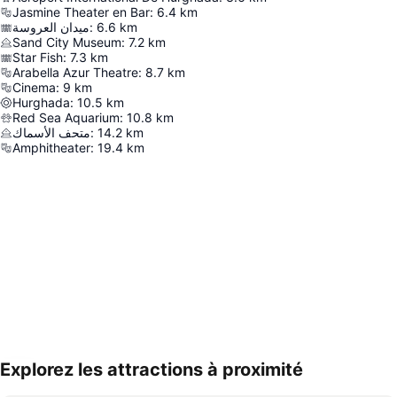
Jasmine Theater en Bar
:
6.4
km
ميدان العروسة
:
6.6
km
Sand City Museum
:
7.2
km
Star Fish
:
7.3
km
Arabella Azur Theatre
:
8.7
km
Cinema
:
9
km
Hurghada
:
10.5
km
Red Sea Aquarium
:
10.8
km
متحف الأسماك
:
14.2
km
Amphitheater
:
19.4
km
Explorez les attractions à proximité
Agrandir la carte