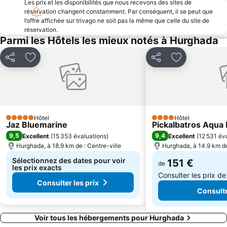
Les prix et les disponibilités que nous recevons des sites de
réservation changent constamment. Par conséquent, il se peut que
l’offre affichée sur trivago ne soit pas la même que celle du site de
réservation.
Parmi les Hôtels les mieux notés à Hurghada
Partager
Ajouter à mes favoris
Partager
Ajouter à mes
Hôtel
Hôtel
5 Étoiles
4 Étoiles
Jaz Bluemarine
Pickalbatros Aqua 
9,5
9,4
Excellent
(
15 353 évaluations
)
Excellent
(
12 531 év
Hurghada, à 18.9 km de : Centre-ville
Hurghada, à 14.9 km de
Sélectionnez des dates pour voir
151 €
de
les prix exacts
Consulter les prix d
Consulter les prix
Consulte
Voir tous les hébergements pour Hurghada