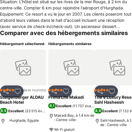
Situation: L'hôtel est situé sur les rives de la mer Rouge, à 2 km du
centre-ville. Compter 6 km pour rejoindre l'aéroport d'Hurghada.
Equipement: Ce resort a vu le jour en 2007. Les clients poseront tout
d'abord leurs valises dans le hall d'accueil incluant une réception
(avec service de check-in/check-out). Un ascenseur dessert
Comparer avec des hébergements similaires
presque tous les étages. Les clients de l'établissement se verront
offrir un verre de bienvenue. Les services proposés incluent
Hébergement sélectionné
Hébergements similaires
notamment un local à bagages, un coffre-fort et un distributeur de
billets. L'accès WiFi disponible dans les espaces communs (sans
supplément) permet de rester en contact avec le monde extérieur.
Le bureau touristique offre toute l'aide voulue pour réserver des
excursions. Le complexe de villégiature dispose bien sûr de
nombreux aménagements adaptés aux personnes à mobilité
réduite. L'offre gastronomique inclut un bar de plage. Le
supermarché, ainsi que d'autres boutiques combleront les amateurs
Complexe touristique
Hôtel
Hôtel
5 Étoiles
5 Étoiles
5 Étoiles
Partager
Ajouter à mes favoris
Partager
Ajouter à mes favoris
Partager
Ajouter à
de shopping. Selon les disponibilité de l'établissement, les
Steigenberger ALDAU
Prima Life Makadi
The V Luxury Reso
personnes voyageant en voiture pourront profiter des places de
Beach Hotel
Sahl Hasheesh
9,1
Excellent
(
11 757 évaluations
)
parking (sans supplément). Les prestations incluent par ailleurs un
9,5
8,9
Excellent
(
33 515 évaluations
)
Excellent
(
7 132 é
service de sécurité fonctionnant 24h/24, un service de baby-sitting,
Makadi Bay, à 1.4 km de
une assistance médicale, un service de transfert, un room service,
: Centre-ville
Hurghada, Egypte
Sahl Hasheesh, à 1
de : Centre-ville
un service de réveil par téléphone, un service de blanchisserie et un
Wi-Fi gratuit
salon de coiffure. Une navette est mise à disposition. Possibilité de