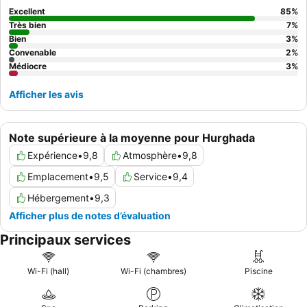
réserver une chambre aux étages supérieurs pour des
vues
Excellent
85
%
imprenables
sur la mer ou les piscines.
Très bien
7
%
Bien
3
%
Convenable
2
%
Médiocre
3
%
Afficher les avis
Note supérieure à la moyenne pour Hurghada
Expérience
•
9,8
Atmosphère
•
9,8
Emplacement
•
9,5
Service
•
9,4
Hébergement
•
9,3
Afficher plus de notes d’évaluation
Principaux services
Wi-Fi (hall)
Wi-Fi (chambres)
Piscine