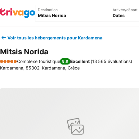
Destination
Arrivée/départ
Dates
Voir tous les hébergements pour Kardamena
Mitsis Norida
Complexe touristique
Excellent
(
13 565 évaluations
)
8,9
5 Étoiles
Kardamena, 85302, Kardamena, Grèce