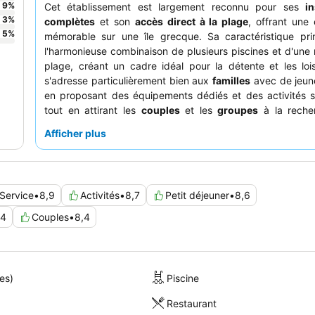
9
%
Cet établissement est largement reconnu pour ses
in
3
%
complètes
et son
accès direct à la plage
, offrant une
5
%
mémorable sur une île grecque. Sa caractéristique prin
l'harmonieuse combinaison de plusieurs piscines et d'une
plage, créant un cadre idéal pour la détente et les loisi
s'adresse particulièrement bien aux
familles
avec de jeun
en proposant des équipements dédiés et des activités s
tout en attirant les
couples
et les
groupes
à la reche
escapade à la fois animée et confortable. Les clients 
Afficher plus
régulièrement l'attention du personnel et la diversité des
restauration comme des éléments clés d'un séjour pos
profiter au maximum de votre visite, il est fortement re
réserver les restaurants spécialisés dès votre arrivée,
Service
•
8,9
Activités
•
8,7
Petit déjeuner
•
8,6
remplissent rapidement, et d'envisager d'apporter des ch
plage pour le rivage de galets.
,4
Couples
•
8,4
es)
Piscine
Restaurant