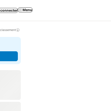
Menu
 connecter
 classement