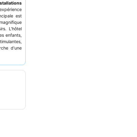
stallations
 expérience
cipale est
 magnifique
rs. L'hôtel
es enfants,
timulantes,
rche d'une
soulignent
 options de
itif. Pour
commandé de
 car ils se
aussures de