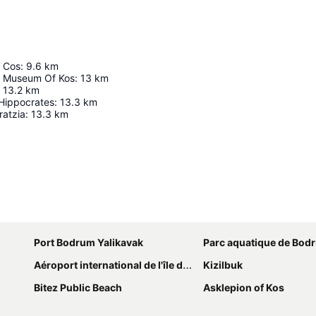
e Cos
:
9.6
km
l Museum Of Kos
:
13
km
13.2
km
 Hippocrates
:
13.3
km
ratzia
:
13.3
km
Agrandir la carte
Port Bodrum Yalikavak
Parc aquatique de Bod
Aéroport international de l'île de Cos
Kizilbuk
Bitez Public Beach
Asklepion of Kos