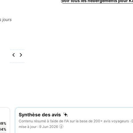
Voir tous les hébergements pour 
s jours
Synthèse des avis
Contenu résumé à l’aide de l’IA sur la base de 200+ avis voyageurs · 
69
%
mise à jour : 9 Jun 2026
14
%