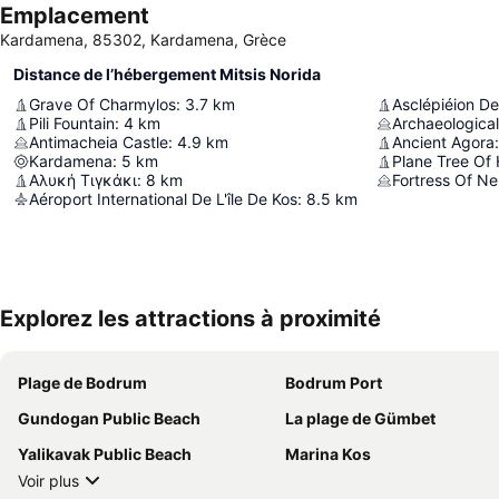
Emplacement
Kardamena, 85302, Kardamena, Grèce
Distance de l’hébergement Mitsis Norida
Grave Of Charmylos
:
3.7
km
Asclépiéion D
Pili Fountain
:
4
km
Archaeologica
Antimacheia Castle
:
4.9
km
Ancient Agora
:
Kardamena
:
5
km
Plane Tree Of
Αλυκή Τιγκάκι
:
8
km
Fortress Of Ne
Aéroport International De L'île De Kos
:
8.5
km
Explorez les attractions à proximité
Plage de Bodrum
Bodrum Port
Gundogan Public Beach
La plage de Gümbet
Yalikavak Public Beach
Marina Kos
Voir plus