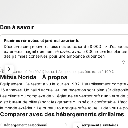
Bon à savoir
Piscines rénovées et jardins luxuriants
Découvre cinq nouvelles piscines au cœur de 8 000 m² d'espaces
extérieurs magnifiquement rénovés, avec 5 000 nouvelles plantes
des palmiers conservés pour une ambiance super zen.
Ce résumé a été créé à l’aide de l’IA et peut ne pas être exact à 100 %.
Mitsis Norida - À propos
Equipement: Ce resort a vu le jour en 1982. L'établissement compte 
26 annexes. Un hall d'accueil et une réception sont bien sûr disponib
Les clients du complexe de villégiature se verront offrir un verre 
distributeur de billets) sont les garants d'un séjour confortable. L
le monde extérieur. Le bureau touristique offre toute l'aide voulue p
Comparer avec des hébergements similaires
choix entre un restaurant, un café, un bar et un bar de plage. Des 
également un kiosque à journaux, une salle de loisirs et une biblioth
Hébergement sélectionné
Hébergements similaires
suivant
incluent de plus un personnel parlant plusieurs langues, un service d