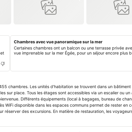
Chambres avec vue panoramique sur la mer
Certaines chambres ont un balcon ou une terrasse privée av
 et
vue imprenable sur la mer Égée, pour un séjour encore plus 
455 chambres. Les unités d'habitation se trouvent dans un bâtiment p
les sur place. Tous les étages sont accessibles via un escalier ou un
de bienvenue. Différents équipements (local à bagages, bureau de cha
'accès WiFi disponible dans les espaces communs permet de rester en 
our réserver des excursions. En matière de restauration, les voyageurs
boutiques sont également disponibles sur place. Les aménagements in
èque. Possibilité de se garer sur le parking (sans supplément). Les pr
e baby-sitting, un service de location de voitures, une assistance mé