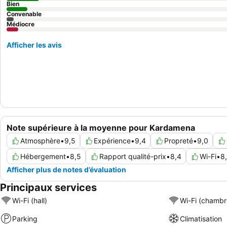
Bien
Convenable
Médiocre
Afficher les avis
Note supérieure à la moyenne pour Kardamena
Atmosphère
•
9,5
Expérience
•
9,4
Propreté
•
9,0
Hébergement
•
8,5
Rapport qualité-prix
•
8,4
Wi-Fi
•
8
Afficher plus de notes d’évaluation
Principaux services
Wi-Fi (hall)
Wi-Fi (chambr
Parking
Climatisation