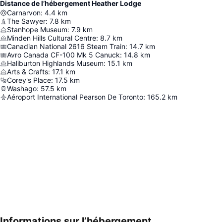
Distance de l’hébergement Heather Lodge
Carnarvon
:
4.4
km
The Sawyer
:
7.8
km
Stanhope Museum
:
7.9
km
Minden Hills Cultural Centre
:
8.7
km
Canadian National 2616 Steam Train
:
14.7
km
Avro Canada CF-100 Mk 5 Canuck
:
14.8
km
Haliburton Highlands Museum
:
15.1
km
Arts & Crafts
:
17.1
km
Corey's Place
:
17.5
km
Washago
:
57.5
km
Aéroport International Pearson De Toronto
:
165.2
km
Informations sur l’hébergement