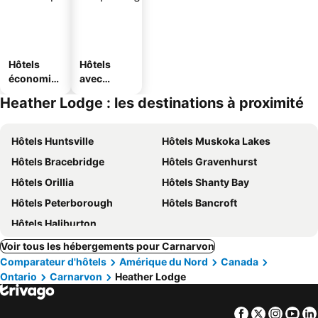
Hôtels
Hôtels
économiq
avec
ues
parking
Heather Lodge : les destinations à proximité
Hôtels Huntsville
Hôtels Muskoka Lakes
Hôtels Bracebridge
Hôtels Gravenhurst
Hôtels Orillia
Hôtels Shanty Bay
Hôtels Peterborough
Hôtels Bancroft
Hôtels Haliburton
Voir tous les hébergements pour Carnarvon
Comparateur d'hôtels
Amérique du Nord
Canada
Ontario
Carnarvon
Heather Lodge
Facebook
Twitter
Insta
Yo