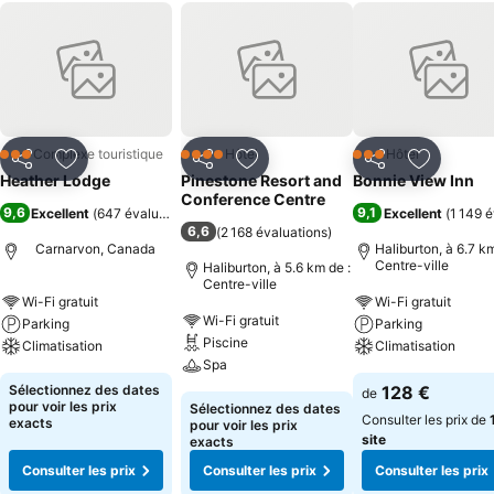
Complexe touristique
Hôtel
Hôtel
3 Étoiles
4 Étoiles
3 Étoiles
Partager
Ajouter à mes favoris
Partager
Ajouter à mes favoris
Partager
Ajouter à
Heather Lodge
Pinestone Resort and
Bonnie View Inn
Conference Centre
9,6
9,1
Excellent
(
647 évaluations
)
Excellent
(
1 149 é
6,6
(
2 168 évaluations
)
Carnarvon, Canada
Haliburton, à 6.7 km
Centre-ville
Haliburton, à 5.6 km de :
Centre-ville
Wi-Fi gratuit
Wi-Fi gratuit
Wi-Fi gratuit
Parking
Parking
Piscine
Climatisation
Climatisation
Spa
Sélectionnez des dates
128 €
de
pour voir les prix
Sélectionnez des dates
Consulter les prix de
exacts
pour voir les prix
site
exacts
Consulter les prix
Consulter les prix
Consulter les prix