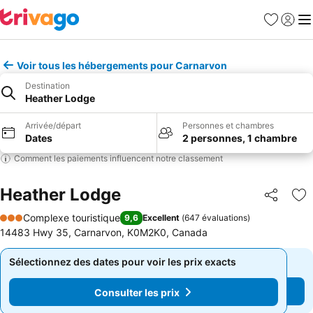
Favoris
Se con
Me
Voir tous les hébergements pour Carnarvon
Destination
Heather Lodge
Arrivée/départ
Personnes et chambres
Dates
2 personnes, 1 chambre
Comment les paiements influencent notre classement
Heather Lodge
Partager
Aj
Complexe touristique
9,6
Excellent
(
647 évaluations
)
3 Étoiles
14483 Hwy 35, Carnarvon, K0M2K0, Canada
Sélectionnez des dates pour voir les prix exacts
Sélectionnez des dates pour voir les prix exacts
Consulter les prix
Consulter les prix