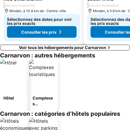
/
/
Aucune évaluation
Aucune évaluation
Minden, à 10.6 km de : Centre-ville
Minden, à 5.9 km de : C
Sélectionnez des dates pour voir
Sélectionnez des da
les prix exacts
les prix exacts
Consulter les prix
Consulter le
Voir tous les hébergements pour Carnarvon
Carnarvon : autres hébergements
Hôtel
Complexe
s
touristique
Carnarvon : catégories d’hôtels populaires
s