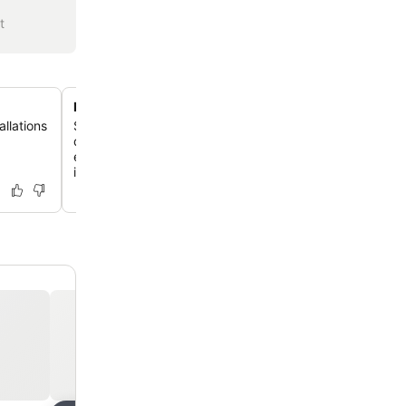
t
Des chalets en rondins rustiques et luxueux
llations
Séjourne dans de charmants chalets en rondins récemm
qui allient design contemporain et ambiance boisée, off
équipements modernes et des intérieurs confortables et
impeccables.