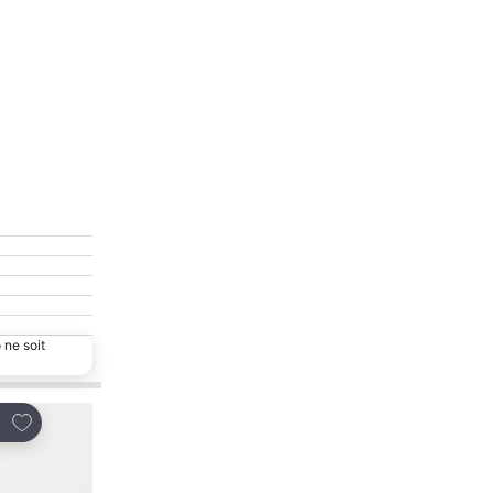
 ne soit
Ajouter à mes favoris
tager