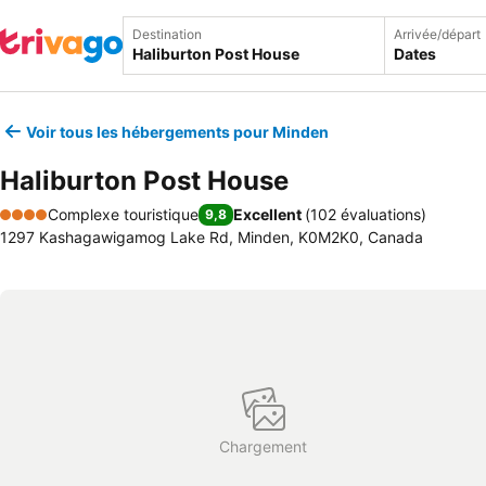
Destination
Arrivée/départ
Dates
Voir tous les hébergements pour Minden
Haliburton Post House
Complexe touristique
Excellent
(
102 évaluations
)
9,8
4 Étoiles
1297 Kashagawigamog Lake Rd, Minden, K0M2K0, Canada
Chargement