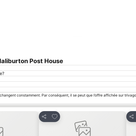
Agrandir la carte
aliburton Post House
se?
 changent constamment. Par conséquent, il se peut que l’offre affichée sur trivago
avoris
Ajouter à mes favoris
Partager
Par