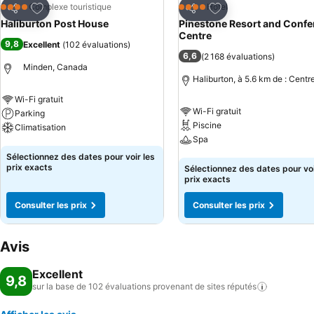
Ajouter à mes favoris
Ajouter à mes favor
Complexe touristique
Hôtel
4 Étoiles
4 Étoiles
Partager
Partager
Haliburton Post House
Pinestone Resort and Confe
Centre
9,8
Excellent
(
102 évaluations
)
6,6
(
2 168 évaluations
)
Minden, Canada
Haliburton, à 5.6 km de : Centre
Wi-Fi gratuit
Wi-Fi gratuit
Parking
Piscine
Climatisation
Spa
Consulter les prix
Sélectionnez des dates pour voir les
Consulter les prix
prix exacts
Sélectionnez des dates pour voi
prix exacts
Consulter les prix
Consulter les prix
Avis
Excellent
9,8
sur la base de 102 évaluations provenant de sites
réputés