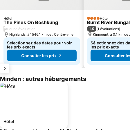
Hôtel
Hôtel
4 Étoiles
The Pines On Boshkung
Burnt River Bunga
/
1,0
Aucune évaluation
(
1 évaluations
)
Highlands, à 1546.1 km de : Centre-ville
Kinmount, à 0.1 km de :
Sélectionnez des dates pour voir
Sélectionnez des da
les prix exacts
les prix exacts
Consulter les prix
Consulter le
Minden : autres hébergements
Hôtel