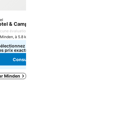
el
tel & Campground South Wind
cune évaluation
Minden, à 5.8 km de : Centre-ville
électionnez des dates pour voir
es prix exacts
Consulter les prix
ur Minden