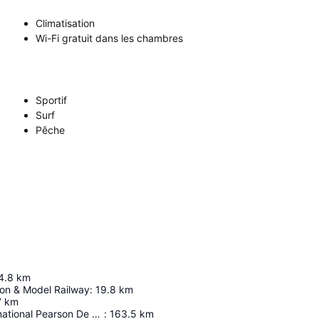
Climatisation
Wi-Fi gratuit dans les chambres
Sportif
Surf
Pêche
4.8
km
ion & Model Railway
:
19.8
km
7
km
Aéroport International Pearson De Toronto
:
163.5
km