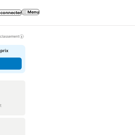
Menu
 connecter
 classement
 prix
t