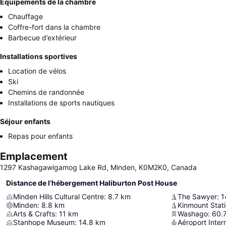
Équipements de la chambre
Chauffage
Coffre-fort dans la chambre
Barbecue d’extérieur
Installations sportives
Location de vélos
Ski
Chemins de randonnée
Installations de sports nautiques
Séjour enfants
Repas pour enfants
Emplacement
1297 Kashagawigamog Lake Rd, Minden, K0M2K0, Canada
Distance de l’hébergement Haliburton Post House
Minden Hills Cultural Centre
:
8.7
km
The Sawyer
:
1
Minden
:
8.8
km
Kinmount Stat
Arts & Crafts
:
11
km
Washago
:
60.
Stanhope Museum
:
14.8
km