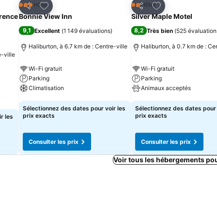
is
Ajouter à mes favoris
Ajouter à mes fav
Hôtel
Hôtel
3 Étoiles
2 Étoiles
Partager
Partager
rence
Bonnie View Inn
Silver Maple Motel
9,1
8,2
Excellent
(
1 149 évaluations
)
Très bien
(
525 évaluation
Haliburton, à 6.7 km de : Centre-ville
Haliburton, à 0.7 km de : Cen
-ville
Wi-Fi gratuit
Wi-Fi gratuit
Parking
Parking
Climatisation
Animaux acceptés
Consulter les prix
Consulter les prix
Sélectionnez des dates pour voir les
Sélectionnez des dates pour 
prix exacts
prix exacts
r les
Consulter les prix
Consulter les prix
Voir tous les hébergements po