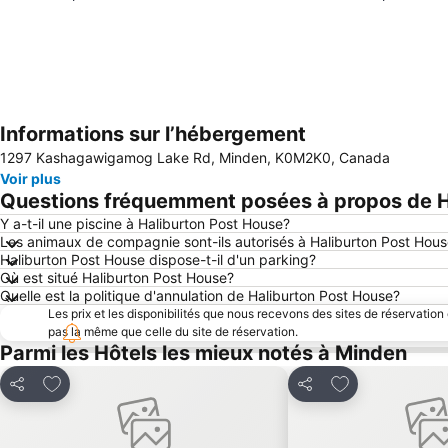
Informations sur l’hébergement
1297 Kashagawigamog Lake Rd, Minden, K0M2K0, Canada
Voir plus
Questions fréquemment posées à propos de H
Y a-t-il une piscine à Haliburton Post House?
Les animaux de compagnie sont-ils autorisés à Haliburton Post Hou
Haliburton Post House dispose-t-il d'un parking?
Où est situé Haliburton Post House?
Quelle est la politique d'annulation de Haliburton Post House?
Les prix et les disponibilités que nous recevons des sites de réservation
pas la même que celle du site de réservation.
Parmi les Hôtels les mieux notés à Minden
Ajouter à mes favoris
Ajouter à mes f
Partager
Partager