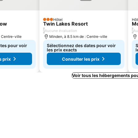
Hôtel
Hôt
3 Étoiles
low
Twin Lakes Resort
Mo
/
/
Aucune évaluation
Au
 Centre-ville
Minden, à 8.5 km de : Centre-ville
tes pour voir
Sélectionnez des dates pour voir
S
les prix exacts
l
s prix
Consulter les prix
Voir tous les hébergements po