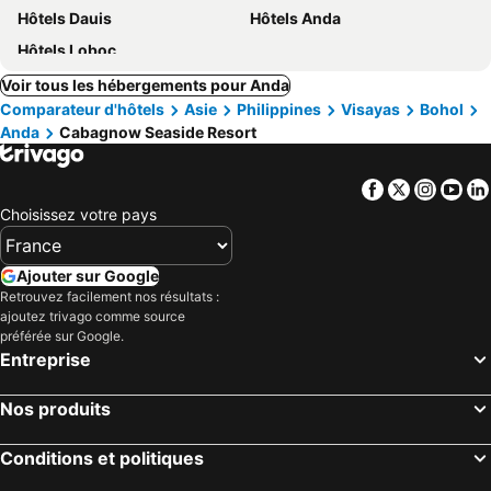
Hôtels Dauis
Hôtels Anda
Hôtels Loboc
Voir tous les hébergements pour Anda
Comparateur d'hôtels
Asie
Philippines
Visayas
Bohol
Anda
Cabagnow Seaside Resort
Facebook
Twitter
Insta
Yo
Choisissez votre pays
Ajouter sur Google
Retrouvez facilement nos résultats :
ajoutez trivago comme source
préférée sur Google.
Entreprise
Nos produits
Conditions et politiques