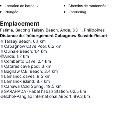
Location de bateaux
Chemins de randonnée
Plongée
Snorkeling
Emplacement
Fatima, Bacong Talisay Beach, Anda, 6311, Philippines
Distance de l’hébergement Cabagnow Seaside Resort
Talisay Beach
:
0.1
km
Cabagnow Cave Pool
:
0.2
km
Quinale Beach
:
1.4
km
Anda
:
1.7
km
Combento Cave
:
2.4
km
Catares cave pool
:
3
km
Bugnaw C.E. Beach
:
3.4
km
Lamanoc caves
:
8.5
km
Lamanok island
:
8.7
km
Canawa Cold Spring
:
19.5
km
SARAHADA (Habal habal) Station
:
62.5
km
Bohol-Panglao International Airport
:
89.3
km