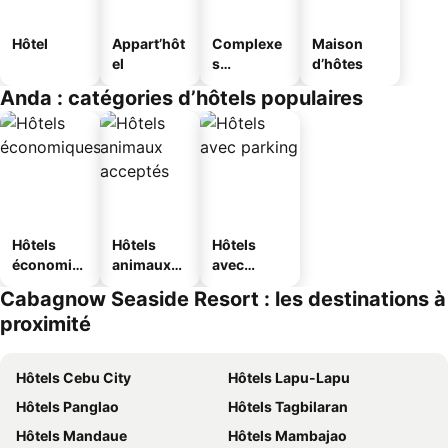
Hôtel
Appart’hôt
Complexe
Maison
el
s
d’hôtes
touristique
Anda : catégories d’hôtels populaires
s
Hôtels
Hôtels
Hôtels
économiq
animaux
avec
ues
acceptés
parking
Cabagnow Seaside Resort : les destinations à
proximité
Hôtels Cebu City
Hôtels Lapu-Lapu
Hôtels Panglao
Hôtels Tagbilaran
Hôtels Mandaue
Hôtels Mambajao