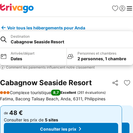
Favoris
Se con
Me
Voir tous les hébergements pour Anda
Destination
Cabagnow Seaside Resort
Arrivée/départ
Personnes et chambres
Dates
2 personnes, 1 chambre
Comment les paiements influencent notre classement
Cabagnow Seaside Resort
Partager
Aj
Complexe touristique
8,7
Excellent
(
261 évaluations
)
3 Étoiles
Fatima, Bacong Talisay Beach, Anda, 6311, Philippines
48 €
48 €
de
de
Consulter les prix de
5 sites
Consulter les prix de
5 sites
Consulter les prix
Consulter les prix