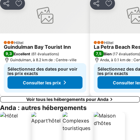
Partager
Ajouter à mes favoris
Partager
Ajouter à mes
Hôtel
Hôtel
3 Étoiles
3 Étoiles
Guindulman Bay Tourist Inn
La Petra Beach Re
9,3
7,5
Excellent
(
61 évaluations
)
Bien
(
17 évaluations
Guindulman, à 8.2 km de : Centre-ville
Anda, à 0.1 km de : Cen
Sélectionnez des dates pour voir
Sélectionnez des da
les prix exacts
les prix exacts
Consulter les prix
Consulter le
Voir tous les hébergements pour Anda
Anda : autres hébergements