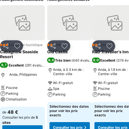
Complexe touristique
Hôtel
Hôtel
3 Étoiles
2 Étoiles
2 Étoiles
Partager
Ajouter à mes favoris
Partager
Ajouter à mes favoris
Partager
Ajouter à
Cabagnow Seaside
Old Castle
R&D Traveller's Inn
Resort
8,4
9,0
Très bien
(
440 évaluations
)
Excellent
(
374 év
8,7
Excellent
(
261 évaluations
)
Anda, à 0.5 km de :
Anda, à 1.6 km de :
Centre-ville
Centre-ville
Anda, Philippines
Wi-Fi gratuit
Wi-Fi gratuit
Piscine
Spa
Piscine
Parking
Parking
Parking
Climatisation
Consulter les prix
Consulter les pri
Sélectionnez des dates
Sélectionnez des da
Consulter les prix
pour voir les prix
pour voir les prix
48 €
de
exacts
exacts
Consulter les prix de
5
sites
Consulter les prix
Consulter les prix