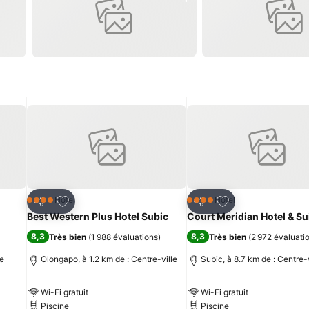
is
Ajouter à mes favoris
Ajouter à mes fav
Hôtel
Hôtel
4 Étoiles
4 Étoiles
Partager
Partager
Best Western Plus Hotel Subic
Court Meridian Hotel & Su
8,3
8,3
Très bien
(
1 988 évaluations
)
Très bien
(
2 972 évaluati
le
Olongapo, à 1.2 km de : Centre-ville
Subic, à 8.7 km de : Centre-v
Wi-Fi gratuit
Wi-Fi gratuit
Piscine
Piscine