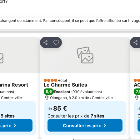
ort?
 changent constamment. Par conséquent, il se peut que l’offre affichée sur trivago
avoris
Ajouter à mes favoris
Partager
Par
Hôtel
4 Étoiles
3 É
rina Resort
Le Charmé Suites
AC
8,6
7,
luations
)
Excellent
(
939 évaluations
)
 Centre-ville
Olongapo, à 2.0 km de : Centre-ville
85 €
de
d
e
5 sites
Consulter les prix de
7 sites
C
s prix
Consulter les prix