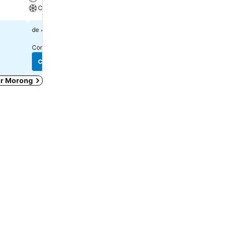
Climatisation
Parking
42 €
49 €
de
de
Consulter les prix de
7 sites
Consulter les prix de
1 site
Consulter les prix
Consulter les prix
ur Morong