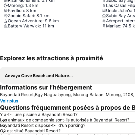
Rizal Monument
:
0.1
km
Subic Bay Sig
Morong
:
1.3
km
Las Casas Fili
Pavillion
:
8
km
Uncle John's
:
Zoobic Safari
:
8.1
km
Subic Bay Arts
Ocean Adventure
:
9.6
km
Aéroport Inter
Battery Warwick
:
11
km
Marilao
:
74.5
Explorez les attractions à proximité
Anvaya Cove Beach and Nature Club
Informations sur l’hébergement
Bayandati Resort,Bgy Nagbalayong, Morong Bataan, Morong, 2108, 
Voir plus
Questions fréquemment posées à propos de B
Y a-t-il une piscine à Bayandati Resort?
Les animaux de compagnie sont-ils autorisés à Bayandati Resort?
Bayandati Resort dispose-t-il d'un parking?
Où est situé Bayandati Resort?