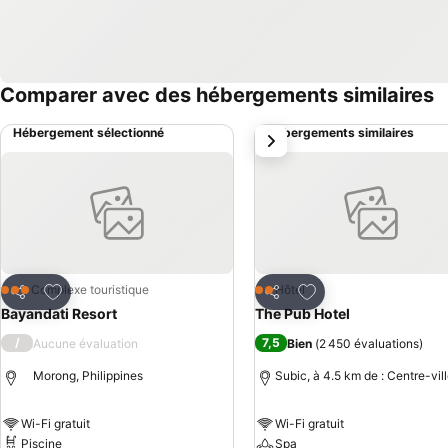
Comparer avec des hébergements similaires
Hébergement sélectionné
Hébergements similaires
suivant
Ajouter à mes favoris
Ajouter à mes favor
Complexe touristique
Hôtel
3 Étoiles
2 Étoiles
Partager
Partager
Bayandati Resort
The Pub Hotel
/
7,5
Aucune évaluation
Bien
(
2 450 évaluations
)
Morong, Philippines
Subic, à 4.5 km de : Centre-vil
Wi-Fi gratuit
Wi-Fi gratuit
Piscine
Spa