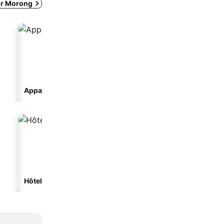
ur Morong
Appart’hôtel
Hôtels spa
Hôtels de plage