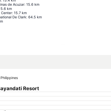
n
:
15.4
km
pinas de Acuzar
:
15.6
km
15.6
km
 Center
:
15.7
km
national De Clark
:
64.5
km
km
Agrandir la carte
Philippines
ayandati Resort