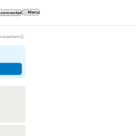
Menu
 connecter
 classement