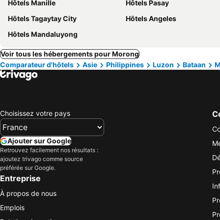
Hôtels Manille
Hôtels Pasay
Hôtels Tagaytay City
Hôtels Angeles
Hôtels Mandaluyong
Voir tous les hébergements pour Morong
Comparateur d'hôtels
Asie
Philippines
Luzon
Bataan
M
Choisissez votre pays
Co
Co
Ajouter sur Google
Me
Retrouvez facilement nos résultats :
Dé
ajoutez trivago comme source
préférée sur Google.
Pr
Entreprise
In
À propos de nous
Pr
Emplois
Pr