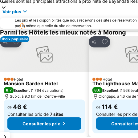
Quelles sont les principales attractions à proximité de Bayandati Res
Voir plus
Les prix et les disponibilités que nous recevons des sites de réservation
pas la même que celle du site de réservation.
Parmi les Hôtels les mieux notés à Morong
Choix populaire
Ajouter à mes favoris
Ajouter à mes f
Partager
Partager
Hôtel
Hôtel
3 Étoiles
3 Étoiles
Mansion Garden Hotel
The Lighthouse Ma
8,7
8,6
Excellent
(
1 764 évaluations
)
Excellent
(
1 568 éva
Subic, à 9.0 km de : Centre-ville
Olongapo, à 1.6 km de :
46 €
114 €
de
de
Consulter les prix de
7 sites
Consulter les prix d
Consulter les prix
Consulter le