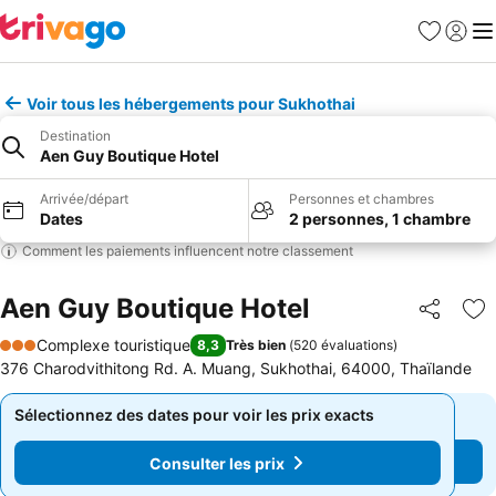
Favoris
Se con
Me
Voir tous les hébergements pour Sukhothai
Destination
Aen Guy Boutique Hotel
Arrivée/départ
Personnes et chambres
Dates
2 personnes, 1 chambre
Comment les paiements influencent notre classement
Aen Guy Boutique Hotel
Partager
Aj
Complexe touristique
8,3
Très bien
(
520 évaluations
)
3 Étoiles
376 Charodvithitong Rd. A. Muang, Sukhothai, 64000, Thaïlande
Sélectionnez des dates pour voir les prix exacts
Sélectionnez des dates pour voir les prix exacts
Consulter les prix
Consulter les prix