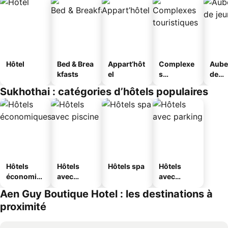
Hôtel
Bed & Brea
Appart’hôt
Complexe
Aube
kfasts
el
s
de
touristique
jeun
Sukhothai : catégories d’hôtels populaires
s
Hôtels
Hôtels
Hôtels spa
Hôtels
économiq
avec
avec
ues
piscine
parking
Aen Guy Boutique Hotel : les destinations à
proximité