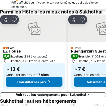
l’offre affichée sur trivago ne soit pas la même que celle du site de
réservation.
Parmi les Hôtels les mieux notés à Sukhothai
Partager
Ajouter à mes favoris
Partager
Ajouter à mes
Hôtel
Hôtel
2 Étoiles
1 Étoiles
EZ House
RuengsriSiri Gues
8,6
8,1
Excellent
(
834 évaluations
)
Très bien
(
1 003 éva
Sukhothai, à 1.6 km de : Centre-ville
Sukhothai, à 1.7 km de 
13 €
7 €
de
de
Consulter les prix de
7 sites
Consulter les prix d
Consulter les prix
Consulter le
Voir tous les hébergements pour Sukhothai
Sukhothai : autres hébergements