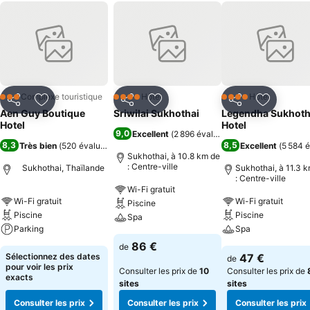
Complexe touristique
Hôtel
Hôtel
3 Étoiles
4 Étoiles
4 Étoiles
Partager
Ajouter à mes favoris
Partager
Ajouter à mes favoris
Partager
Ajouter à
Aen Guy Boutique
Sriwilai Sukhothai
Legendha Sukhoth
Hotel
Hotel
9,0
Excellent
(
2 896 évaluations
)
8,3
8,5
Très bien
(
520 évaluations
)
Excellent
(
5 584 é
Sukhothai, à 10.8 km de
: Centre-ville
Sukhothai, Thaïlande
Sukhothai, à 11.3 
: Centre-ville
Wi-Fi gratuit
Wi-Fi gratuit
Wi-Fi gratuit
Piscine
Piscine
Piscine
Spa
Parking
Spa
86 €
de
Sélectionnez des dates
47 €
de
pour voir les prix
Consulter les prix de
10
Consulter les prix de
exacts
sites
sites
Consulter les prix
Consulter les prix
Consulter les prix