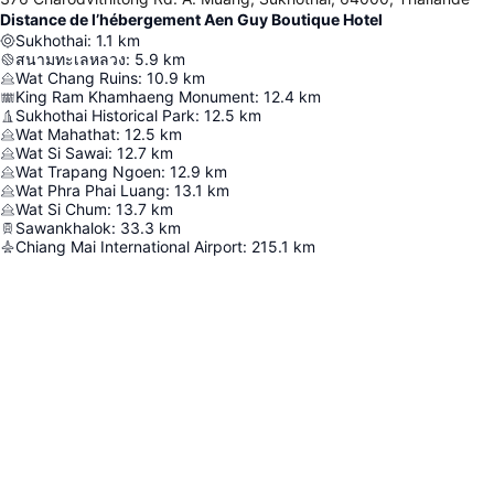
Distance de l’hébergement Aen Guy Boutique Hotel
Sukhothai
:
1.1
km
สนามทะเลหลวง
:
5.9
km
Wat Chang Ruins
:
10.9
km
King Ram Khamhaeng Monument
:
12.4
km
Sukhothai Historical Park
:
12.5
km
Wat Mahathat
:
12.5
km
Wat Si Sawai
:
12.7
km
Wat Trapang Ngoen
:
12.9
km
Wat Phra Phai Luang
:
13.1
km
Wat Si Chum
:
13.7
km
Sawankhalok
:
33.3
km
Chiang Mai International Airport
:
215.1
km