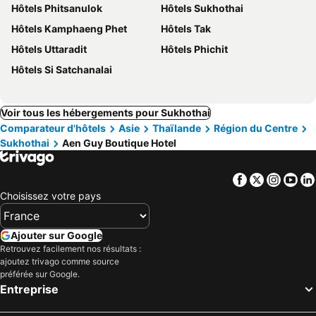
Hôtels Phitsanulok
Hôtels Sukhothai
Hôtels Kamphaeng Phet
Hôtels Tak
Hôtels Uttaradit
Hôtels Phichit
Hôtels Si Satchanalai
Voir tous les hébergements pour Sukhothai
Comparateur d'hôtels
Asie
Thaïlande
Région du Centre
Sukhothai
Aen Guy Boutique Hotel
Facebook
Twitter
Insta
Yo
Choisissez votre pays
Ajouter sur Google
Retrouvez facilement nos résultats :
ajoutez trivago comme source
préférée sur Google.
Entreprise