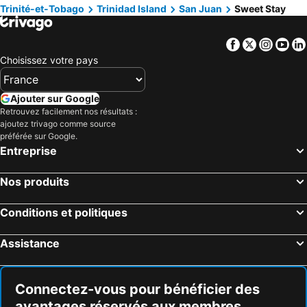
Trinité-et-Tobago
Trinidad Island
San Juan
Sweet Stay
Facebook
Twitter
Insta
Yo
Choisissez votre pays
Ajouter sur Google
Retrouvez facilement nos résultats :
ajoutez trivago comme source
préférée sur Google.
Entreprise
Nos produits
Conditions et politiques
Assistance
Connectez-vous pour bénéficier des
avantages réservés aux membres