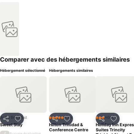
Comparer avec des hébergements similaires
Hébergement sélectionné
Hébergements similaires
Bed & Breakfast
Hôtel
Hôtel
5 Étoiles
3 Étoiles
Partager
Ajouter à mes favoris
Partager
Ajouter à mes favoris
Partager
Ajouter à
Sweet Stay
Hilton Trinidad &
Holiday Inn Expres
Conference Centre
Suites Trincity
/
Aucune évaluation