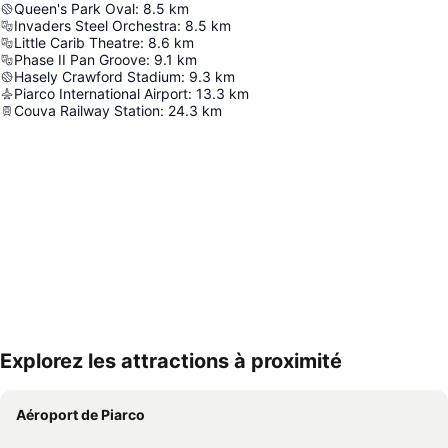
Queen's Park Oval
:
8.5
km
Invaders Steel Orchestra
:
8.5
km
Little Carib Theatre
:
8.6
km
Phase II Pan Groove
:
9.1
km
Hasely Crawford Stadium
:
9.3
km
Piarco International Airport
:
13.3
km
Couva Railway Station
:
24.3
km
Explorez les attractions à proximité
Agrandir la carte
Aéroport de Piarco