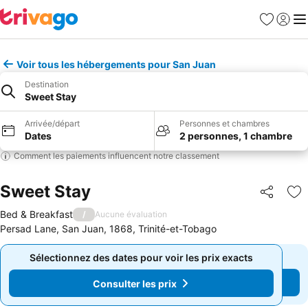
Favoris
Se con
Me
Voir tous les hébergements pour San Juan
Destination
Sweet Stay
Arrivée/départ
Personnes et chambres
Dates
2 personnes, 1 chambre
Comment les paiements influencent notre classement
Sweet Stay
Partager
Aj
Bed & Breakfast
/
Aucune évaluation
Persad Lane, San Juan, 1868, Trinité-et-Tobago
Sélectionnez des dates pour voir les prix exacts
Sélectionnez des dates pour voir les prix exacts
Consulter les prix
Consulter les prix