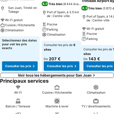
Trinidad Airport By
8,0
Très bien
(
8 444 évaluations
)
San Juan, Trinité-et-
8,3
Très bien
(
3 870 é
Tobago
Port of Spain, à 3.5 km
de : Centre-ville
Port of Spain, à 14
Wi-Fi gratuit
de : Centre-ville
Piscine
Cuisine / Kitchenette
Wi-Fi gratuit
Parking
Climatisation
Piscine
Climatisation
Parking
Sélectionnez des dates
pour voir les prix
Consulter les prix de
9
exacts
Consulter les prix de
sites
sites
207 €
143 €
De
De
Consulter les prix
Consulter les prix
Consulter les prix
Voir tous les hébergements pour San Juan
Principaux services
Wi-Fi
Cuisine / Kitchenette
Climatisation
Balcon / Terrasse
Machine à laver
TV / divertissements