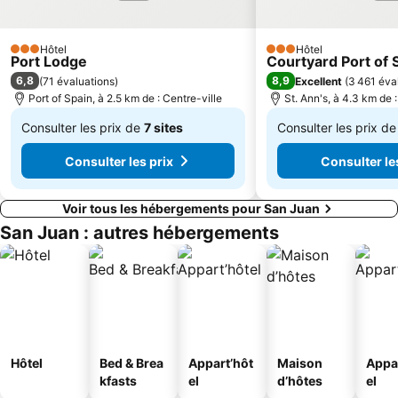
Hôtel
Hôtel
3 Étoiles
3 Étoiles
Port Lodge
Courtyard Port of 
6,8
8,9
(
71 évaluations
)
Excellent
(
3 461 éva
Port of Spain, à 2.5 km de : Centre-ville
St. Ann's, à 4.3 km de :
Consulter les prix de
7 sites
Consulter les prix d
De
De
Consulter les prix
Consulter le
52 €
201 €
Voir tous les hébergements pour San Juan
San Juan : autres hébergements
Hôtel
Bed & Brea
Appart’hôt
Maison
Appa
kfasts
el
d’hôtes
el