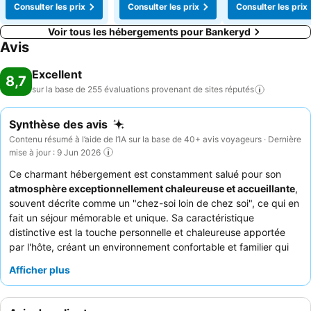
Consulter les prix
Consulter les prix
Consulter les prix
Voir tous les hébergements pour Bankeryd
Avis
Excellent
8,7
sur la base de 255 évaluations provenant de sites
réputés
Synthèse des avis
Contenu résumé à l’aide de l’IA sur la base de 40+ avis voyageurs · Dernière
mise à jour : 9 Jun 2026
Ce charmant hébergement est constamment salué pour son
atmosphère exceptionnellement chaleureuse et accueillante
,
souvent décrite comme un "chez-soi loin de chez soi", ce qui en
fait un séjour mémorable et unique. Sa caractéristique
distinctive est la touche personnelle et chaleureuse apportée
par l'hôte, créant un environnement confortable et familier qui
encourage les clients à revenir année après année.
Afficher plus
L'établissement est idéal pour un large éventail de voyageurs,
notamment les
familles
à la recherche d'un hébergement
confortable et spacieux, les
voyageurs d'affaires
en quête d'un