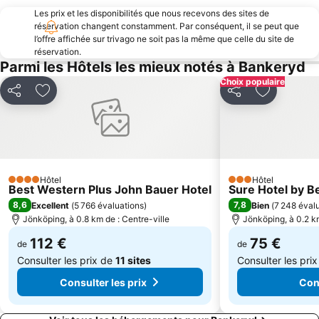
Les prix et les disponibilités que nous recevons des sites de
réservation changent constamment. Par conséquent, il se peut que
l’offre affichée sur trivago ne soit pas la même que celle du site de
réservation.
Parmi les Hôtels les mieux notés à Bankeryd
Choix populaire
Partager
Ajouter à mes favoris
Partager
Ajouter à 
Hôtel
Hôtel
4 Étoiles
3 Étoiles
Best Western Plus John Bauer Hotel
Sure Hotel by B
8,6
7,8
Excellent
(
5 766 évaluations
)
Bien
(
7 248 éval
Jönköping, à 0.8 km de : Centre-ville
Jönköping, à 0.2 km
112 €
75 €
de
de
Consulter les prix de
11 sites
Consulter les pri
Consulter les prix
Cons