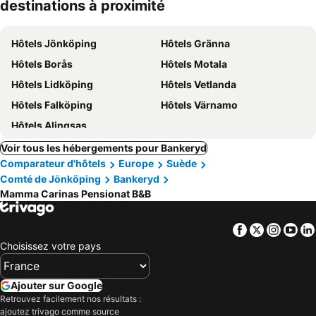
destinations à proximité
Hôtels Jönköping
Hôtels Gränna
Hôtels Borås
Hôtels Motala
Hôtels Lidköping
Hôtels Vetlanda
Hôtels Falköping
Hôtels Värnamo
Hôtels Alingsas
Voir tous les hébergements pour Bankeryd
Comparateur d'hôtels
Europe
Suède
Comté de Jönköping
Bankeryd
Mamma Carinas Pensionat B&B
Facebook
Twitter
Insta
Yo
Choisissez votre pays
Ajouter sur Google
Retrouvez facilement nos résultats :
ajoutez trivago comme source