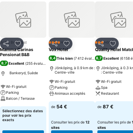
Bed & Breakfast
Hôtel
Hôtel
4 Étoiles
3 Étoiles
Partager
Ajouter à mes favoris
Partager
Ajouter à mes favoris
Partager
Ajouter à
Mamma Carinas
Vox Hotel
Quality Hotel Matc
Pensionat B&B
8,4
8,7
Très bien
(
7 412 évaluations
Excellent
)
(
6 158 é
8,7
Excellent
(
255 évaluations
)
Jönköping, à 0.9 km de :
Jönköping, à 0.3 k
Centre-ville
: Centre-ville
Bankeryd, Suède
Wi-Fi gratuit
Wi-Fi gratuit
Wi-Fi gratuit
Parking
Spa
Parking
Animaux acceptés
Restaurant
Balcon / Terrasse
Consulter les prix
Consulter les pri
54 €
87 €
de
de
Consulter les prix
Sélectionnez des dates
pour voir les prix
exacts
Consulter les prix de
12
Consulter les prix de
sites
sites