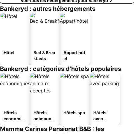
Voir tous les hébergements pour Bankeryd
Bankeryd : autres hébergements
Hôtel
Bed & Brea
Appart’hôt
kfasts
el
Bankeryd : catégories d’hôtels populaires
Hôtels
Hôtels
Hôtels spa
Hôtels
économiq
animaux
avec
ues
acceptés
parking
Mamma Carinas Pensionat B&B : les