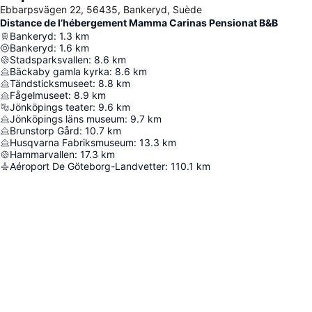
Ebbarpsvägen 22, 56435, Bankeryd, Suède
Distance de l’hébergement Mamma Carinas Pensionat B&B
Bankeryd
:
1.3
km
Bankeryd
:
1.6
km
Stadsparksvallen
:
8.6
km
Bäckaby gamla kyrka
:
8.6
km
Tändsticksmuseet
:
8.8
km
Fågelmuseet
:
8.9
km
Jönköpings teater
:
9.6
km
Jönköpings läns museum
:
9.7
km
Brunstorp Gård
:
10.7
km
Husqvarna Fabriksmuseum
:
13.3
km
Hammarvallen
:
17.3
km
Aéroport De Göteborg-Landvetter
:
110.1
km