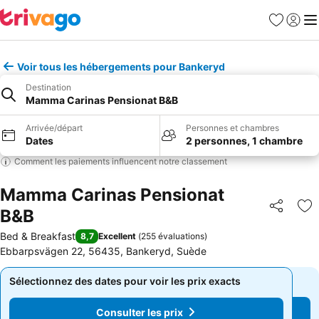
Favoris
Se con
Me
Voir tous les hébergements pour Bankeryd
Destination
Mamma Carinas Pensionat B&B
Arrivée/départ
Personnes et chambres
Dates
2 personnes, 1 chambre
Comment les paiements influencent notre classement
Mamma Carinas Pensionat
B&B
Partager
Aj
Bed & Breakfast
8,7
Excellent
(
255 évaluations
)
Ebbarpsvägen 22, 56435, Bankeryd, Suède
Sélectionnez des dates pour voir les prix exacts
Sélectionnez des dates pour voir les prix exacts
Consulter les prix
Consulter les prix