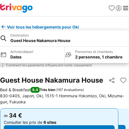
Favoris
Se con
Me
Voir tous les hébergements pour Oki
Destination
Guest House Nakamura House
Arrivée/départ
Personnes et chambres
Dates
2 personnes, 1 chambre
Comment les paiements influencent notre classement
Guest House Nakamura House
Partager
Aj
Bed & Breakfast
8,4
Très bien
(
167 évaluations
)
830-0405, Japon, Oki, 1515-1 Hommura-Yokomizo, Oki, Mizuma-
gun, Fukuoka
34 €
34 €
de
de
Consulter les prix de
6 sites
Consulter les prix de
6 sites