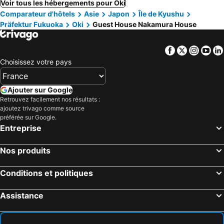
Voir tous les hébergements pour Oki
Comparateur d'hôtels
Asie
Japon
Île de Kyushu
Präfektur Fukuoka
Oki
Guest House Nakamura House
Facebook
Twitter
Insta
Yo
Choisissez votre pays
Ajouter sur Google
Retrouvez facilement nos résultats :
ajoutez trivago comme source
préférée sur Google.
Entreprise
Nos produits
Conditions et politiques
Assistance