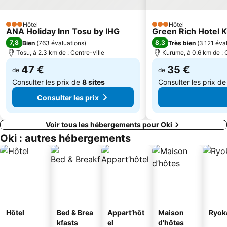
Hôtel
Hôtel
3 Étoiles
3 Étoiles
ANA Holiday Inn Tosu by IHG
Green Rich Hotel 
7,8
8,3
Bien
(
763 évaluations
)
Très bien
(
3 121 éva
Tosu, à 2.3 km de : Centre-ville
Kurume, à 0.6 km de : 
47 €
35 €
de
de
Consulter les prix de
8 sites
Consulter les prix d
Consulter les prix
Voir tous les hébergements pour Oki
Oki : autres hébergements
Hôtel
Bed & Brea
Appart’hôt
Maison
Ryok
kfasts
el
d’hôtes