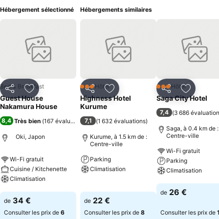
Hébergement sélectionné
Hébergements similaires
Bed & Breakfast
Hôtel
Hôtel
3 Étoiles
3 Étoiles
Partager
Ajouter à mes favoris
Partager
Ajouter à mes favoris
Partager
Ajouter à
Guest House
Highness Hotel
Saga City Hotel
Nakamura House
Kurume
7,4
(
3 686 évaluatio
8,4
7,1
Très bien
(
167 évaluations
)
(
1 632 évaluations
)
Saga, à 0.4 km de :
Centre-ville
Oki, Japon
Kurume, à 1.5 km de :
Centre-ville
Wi-Fi gratuit
Wi-Fi gratuit
Parking
Parking
Cuisine / Kitchenette
Climatisation
Climatisation
Climatisation
Consulter les prix
Consulter les pri
26 €
de
Consulter les prix
34 €
22 €
de
de
Consulter les prix de
6
Consulter les prix de
8
Consulter les prix de