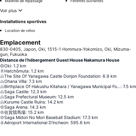
Matériel de repassage
Fenêtres ouvrantes
Voir plus
Installations sportives
Location de vélos
Emplacement
830-0405, Japon, Oki, 1515-1 Hommura-Yokomizo, Oki, Mizuma-
gun, Fukuoka
Distance de l’hébergement Guest House Nakamura House
Oki
:
1.2
km
Hatchōmuta
:
1.2
km
The Site Of Yanagawa Castle Donjon Foundation
:
6.9
km
Ohana Villa
:
7.3
km
Birthplace Of Hakushu Kitahara / Yanagawa Municipal Folk Museum
:
7.5
km
Saga Castle
:
12.3
km
Saga Prefectural Museum
:
12.5
km
Kurume Castle Ruins
:
14.2
km
Saga Arena
:
14.3
km
佐賀競馬場
:
15.2
km
Saga Midori No Mori Baseball Stadium
:
17.3
km
Aéroport International D'incheon
:
595.6
km