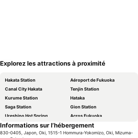
Explorez les attractions à proximité
Agrandir la carte
Hakata Station
Aéroport de Fukuoka
Canal City Hakata
Tenjin Station
Kurume Station
Hataka
Saga Station
Gion Station
Ureshino Hot Spring
Acros Fukuoka
Informations sur l’hébergement
Nakasu-Kawabata Station
Fukuoka Yafuoku! Dome
830-0405, Japon, Oki, 1515-1 Hommura-Yokomizo, Oki, Mizuma-
Fukuoka Kokusai Center