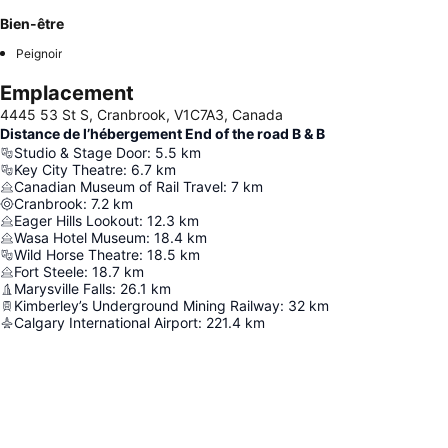
Bien-être
Peignoir
Emplacement
4445 53 St S, Cranbrook, V1C7A3, Canada
Distance de l’hébergement End of the road B & B
Studio & Stage Door
:
5.5
km
Key City Theatre
:
6.7
km
Canadian Museum of Rail Travel
:
7
km
Cranbrook
:
7.2
km
Eager Hills Lookout
:
12.3
km
Wasa Hotel Museum
:
18.4
km
Wild Horse Theatre
:
18.5
km
Fort Steele
:
18.7
km
Marysville Falls
:
26.1
km
Kimberley’s Underground Mining Railway
:
32
km
Calgary International Airport
:
221.4
km