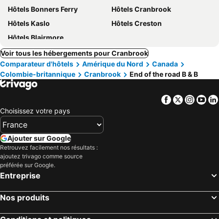
Hôtels Bonners Ferry
Hôtels Cranbrook
Hôtels Kaslo
Hôtels Creston
Hôtels Blairmore
Voir tous les hébergements pour Cranbrook
Comparateur d'hôtels
Amérique du Nord
Canada
Colombie-britannique
Cranbrook
End of the road B & B
Facebook
Twitter
Insta
Yo
Choisissez votre pays
Ajouter sur Google
Retrouvez facilement nos résultats :
ajoutez trivago comme source
préférée sur Google.
Entreprise
Nos produits