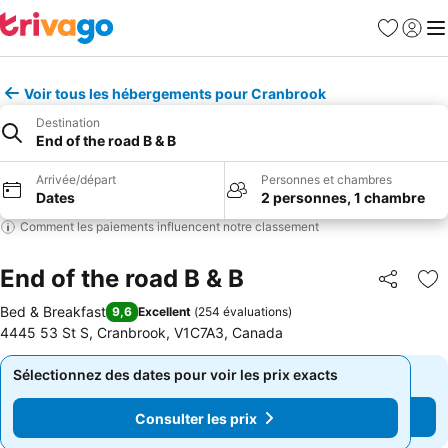
Favoris
Se con
Me
Voir tous les hébergements pour Cranbrook
Destination
End of the road B & B
Arrivée/départ
Personnes et chambres
Dates
2 personnes, 1 chambre
Comment les paiements influencent notre classement
End of the road B & B
Partager
Aj
Bed & Breakfast
9,6
Excellent
(
254 évaluations
)
4445 53 St S, Cranbrook, V1C7A3, Canada
Sélectionnez des dates pour voir les prix exacts
Sélectionnez des dates pour voir les prix exacts
Consulter les prix
Consulter les prix