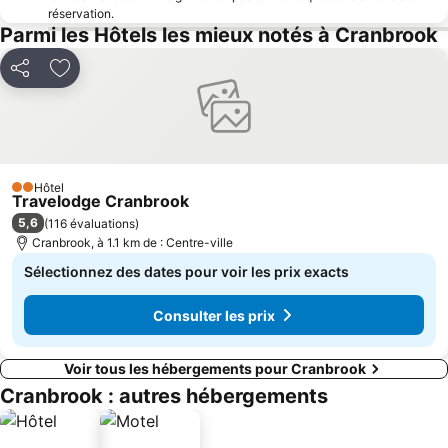
réservation.
Parmi les Hôtels les mieux notés à Cranbrook
Partager
Ajouter à mes favoris
Hôtel
2 Étoiles
Travelodge Cranbrook
5,6
(
116 évaluations
)
Cranbrook, à 1.1 km de : Centre-ville
Sélectionnez des dates pour voir les prix exacts
Consulter les prix
Voir tous les hébergements pour Cranbrook
Cranbrook : autres hébergements