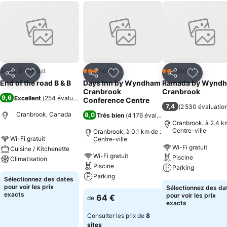
Bed & Breakfast
Hôtel
Hôtel
3 Étoiles
2 Étoiles
Partager
Ajouter à mes favoris
Partager
Ajouter à mes favoris
Partager
Ajouter à
End of the road B & B
Days Inn by Wyndham
Ramada by Wynd
Cranbrook
Cranbrook
9,6
Excellent
(
254 évaluations
)
Conference Centre
7,4
(
2 530 évaluatio
Cranbrook, Canada
8,0
Très bien
(
4 176 évaluations
)
Cranbrook, à 2.4 km
Centre-ville
Cranbrook, à 0.1 km de :
Wi-Fi gratuit
Centre-ville
Wi-Fi gratuit
Cuisine / Kitchenette
Wi-Fi gratuit
Piscine
Climatisation
Piscine
Parking
Parking
Sélectionnez des dates
pour voir les prix
Sélectionnez des da
exacts
pour voir les prix
64 €
de
exacts
Consulter les prix de
8
sites