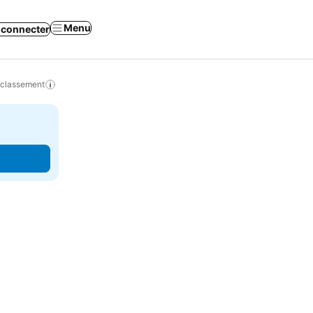
Menu
 connecter
 classement