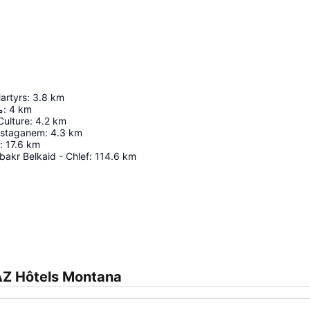
artyrs
:
3.8
km
م
:
4
km
Culture
:
4.2
km
ostaganem
:
4.3
km
:
17.6
km
akr Belkaid - Chlef
:
114.6
km
Agrandir la carte
AZ Hôtels Montana