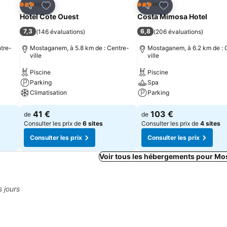
is
Ajouter à mes favoris
Ajouter à mes fav
Hôtel
Hôtel
3 Étoiles
3 Étoiles
Partager
Partager
Hotel Cote Ouest
Costa Mimosa Hotel
7,3
6,8
(
146 évaluations
)
(
206 évaluations
)
tre-
Mostaganem, à 5.8 km de : Centre-
Mostaganem, à 6.2 km de : 
ville
ville
Piscine
Piscine
Parking
Spa
Climatisation
Parking
41 €
103 €
de
de
Consulter les prix de
6 sites
Consulter les prix de
4 sites
Consulter les prix
Consulter les prix
Voir tous les hébergements pour M
s jours