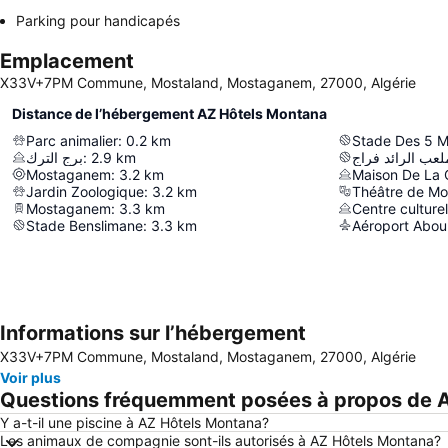
Parking pour handicapés
Emplacement
X33V+7PM Commune, Mostaland, Mostaganem, 27000, Algérie
Distance de l’hébergement AZ Hôtels Montana
Parc animalier
:
0.2
km
Stade Des 5 M
برج الترك
:
2.9
km
لعب الرائد فراج
Mostaganem
:
3.2
km
Maison De La 
Jardin Zoologique
:
3.2
km
Théâtre de M
Mostaganem
:
3.3
km
Centre culturel
Stade Benslimane
:
3.3
km
Aéroport Aboub
Informations sur l’hébergement
X33V+7PM Commune, Mostaland, Mostaganem, 27000, Algérie
Voir plus
Questions fréquemment posées à propos de 
Y a-t-il une piscine à AZ Hôtels Montana?
Les animaux de compagnie sont-ils autorisés à AZ Hôtels Montana?