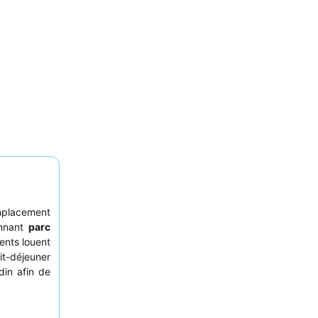
emplacement
onnant
parc
ients louent
it-déjeuner
din afin de