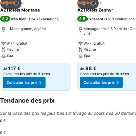
Ajouter à mes favoris
Ajouter à mes favor
Hôtel
Hôtel
5 Étoiles
5 Étoiles
Partager
Partager
AZ Hôtels Montana
AZ Hôtels Zephyr
8,2
8,5
Très bien
(
1 249 évaluations
)
Excellent
(
1 518 évaluations
)
Mostaganem, Algérie
Mostaganem, à 5.9 km de : Cen
ville
Wi-Fi gratuit
Wi-Fi gratuit
Piscine
Piscine
Spa
Spa
117 €
98 €
de
de
Consulter les prix de
3 sites
Consulter les prix de
10 sites
Consulter les prix
Consulter les prix
Tendance des prix
Sur la base des prix les plus bas sur trivago au cours des 30 dernier
0 €
0 €