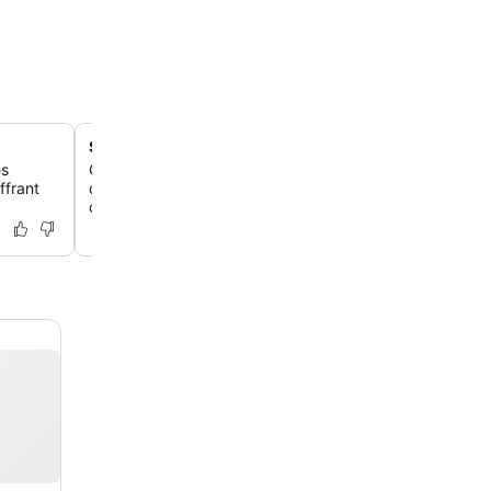
Spa à service complet proposant une variété de soins
es
Offrez-vous un moment de détente avec une gamme d
ffrant
de soins du corps et de soins du visage au spa complet d
conçu pour une relaxation et une régénération optimales