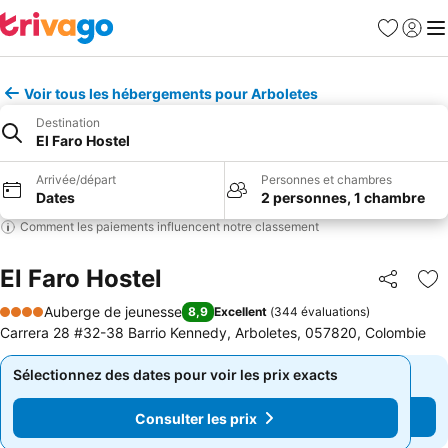
Favoris
Se con
Me
Voir tous les hébergements pour Arboletes
Destination
El Faro Hostel
Arrivée/départ
Personnes et chambres
Dates
2 personnes, 1 chambre
Comment les paiements influencent notre classement
El Faro Hostel
Partager
Aj
Auberge de jeunesse
8,9
Excellent
(
344 évaluations
)
4 Étoiles
Carrera 28 #32-38 Barrio Kennedy, Arboletes, 057820, Colombie
Sélectionnez des dates pour voir les prix exacts
Sélectionnez des dates pour voir les prix exacts
Consulter les prix
Consulter les prix