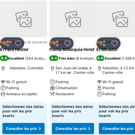
Auberge de jeunesse
Hôtel
Hôtel
4 Étoiles
3 Étoiles
2 Étoiles
Partager
Ajouter à mes favoris
Partager
Ajouter à mes favoris
Partager
Ajouter à
El Faro Hostel
Punta Antioquia Hotel
El Mirador
8,9
8,4
8,8
Excellent
(
344 évaluations
)
Très bien
(
8 évaluations
)
Excellent
(
1 566 é
Arboletes, Colombie
San Juan de Urabá, à
Arboletes, à 1.0 km 
1.7 km de : Centre-ville
Centre-ville
Wi-Fi gratuit
Parking
Wi-Fi gratuit
Parking
Climatisation
Piscine
Animaux acceptés
Restaurant
Parking
Consulter les prix
Consulter les prix
Consulter les pri
Sélectionnez des dates
Sélectionnez des dates
Sélectionnez des da
pour voir les prix
pour voir les prix
pour voir les prix
exacts
exacts
exacts
Consulter les prix
Consulter les prix
Consulter les prix