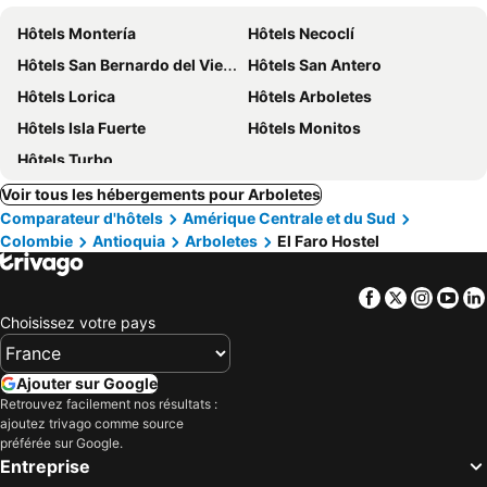
Hôtels Montería
Hôtels Necoclí
Hôtels San Bernardo del Viento
Hôtels San Antero
Hôtels Lorica
Hôtels Arboletes
Hôtels Isla Fuerte
Hôtels Monitos
Hôtels Turbo
Voir tous les hébergements pour Arboletes
Comparateur d'hôtels
Amérique Centrale et du Sud
Colombie
Antioquia
Arboletes
El Faro Hostel
Facebook
Twitter
Insta
Yo
Choisissez votre pays
Ajouter sur Google
Retrouvez facilement nos résultats :
ajoutez trivago comme source
préférée sur Google.
Entreprise