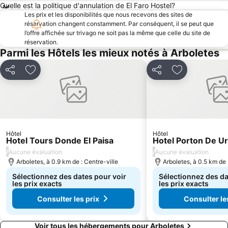
Quelle est la politique d'annulation de El Faro Hostel?
Les prix et les disponibilités que nous recevons des sites de
réservation changent constamment. Par conséquent, il se peut que
l’offre affichée sur trivago ne soit pas la même que celle du site de
réservation.
Parmi les Hôtels les mieux notés à Arboletes
Partager
Ajouter à mes favoris
Partager
Ajouter à mes
Hôtel
Hôtel
Hotel Tours Donde El Paisa
Hotel Porton De U
/
/
Aucune évaluation
Aucune évaluation
Arboletes, à 0.9 km de : Centre-ville
Arboletes, à 0.5 km de 
Sélectionnez des dates pour voir
Sélectionnez des da
les prix exacts
les prix exacts
Consulter les prix
Consulter le
Voir tous les hébergements pour Arboletes