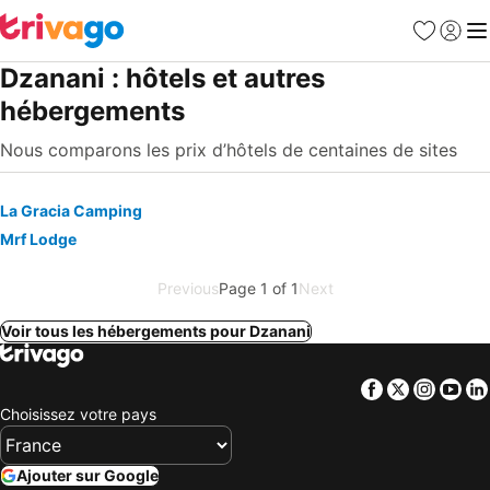
Favoris
Se con
Me
Dzanani : hôtels et autres
hébergements
Nous comparons les prix d’hôtels de centaines de sites
La Gracia Camping
Mrf Lodge
Previous
Page 1 of 1
Next
Voir tous les hébergements pour Dzanani
Facebook
Twitter
Insta
Yo
Choisissez votre pays
Ajouter sur Google