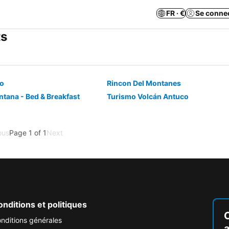
FR · €
Se conne
ts
co
Rincon Del Montanes
ntana - Bed & Breakfast
Turismo Volcán Antuco
ous
Page 1 of 1
Next
nditions et politiques
nditions générales