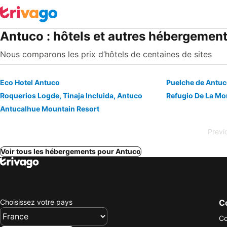
Antuco : hôtels et autres hébergemen
Nous comparons les prix d’hôtels de centaines de sites
Eco Hotel Antuco
Puelche de Antu
Roquerios Logde, Tinaja Incluida, Antuco
Refugio De La Mo
Antucalhue Mountain Resort
Previ
Voir tous les hébergements pour Antuco
Choisissez votre pays
Co
Co