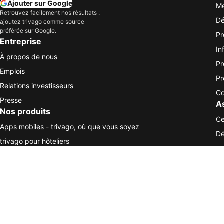
Ajouter sur Google
Me
Retrouvez facilement nos résultats :
Dé
ajoutez trivago comme source
préférée sur Google.
Pr
Entreprise
In
À propos de nous
Pr
Emplois
Pr
Relations investisseurs
Co
Presse
A
Nos produits
Ce
Apps mobiles - trivago, où que vous soyez
Dé
trivago pour hôteliers