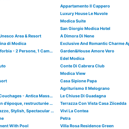
Appartamento Il Cappero
Luxury House Le Nuvole
Modica Suite
San Giorgio Modica Hotel
Unesco Area & Resort
A Dimora Di Nene
rina di Modica
Appartamento Euforbia - 2 Persone, 1 Camera Da Letto
Garden&House Amore Vero
Edel Modica
uto
Conte Di Cabrera Club
Modica View
sort
Casa Sipione Papa
Agriturismo Il Melograno
Grecale Studio 2 Couchages - Antica Masseria Timparuci - Modica - Sicile
Le Chiuse Di Guadagna
Lumineuse maison d’époque, restructurée avec soin, avec vue splendide sur la ville baroque de Modica.
Terrazza Con Vista Casa Ziicedda
18Th Century Palazzo, Stylish, Spectacular Views, Concierge Service
Vivi La Contea
ne
Petra
ment With Pool
Villa Rosa Residence Green