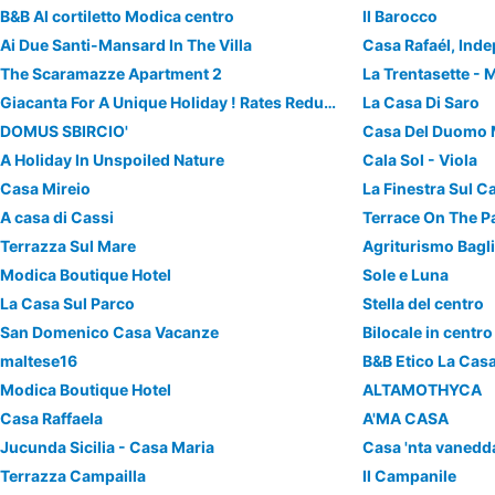
B&B Al cortiletto Modica centro
Il Barocco
Ai Due Santi-Mansard In The Villa
The Scaramazze Apartment 2
La Trentasette - 
Giacanta For A Unique Holiday ! Rates Reduced In September
La Casa Di Saro
DOMUS SBIRCIO'
Casa Del Duomo 
A Holiday In Unspoiled Nature
Cala Sol - Viola
Casa Mireio
A casa di Cassi
Terrace On The Pa
Terrazza Sul Mare
Agriturismo Bagl
Modica Boutique Hotel
Sole e Luna
La Casa Sul Parco
Stella del centro
San Domenico Casa Vacanze
maltese16
B&B Etico La Casa
Modica Boutique Hotel
ALTAMOTHYCA
Casa Raffaela
A'MA CASA
Jucunda Sicilia - Casa Maria
Casa 'nta vanedd
Terrazza Campailla
Il Campanile