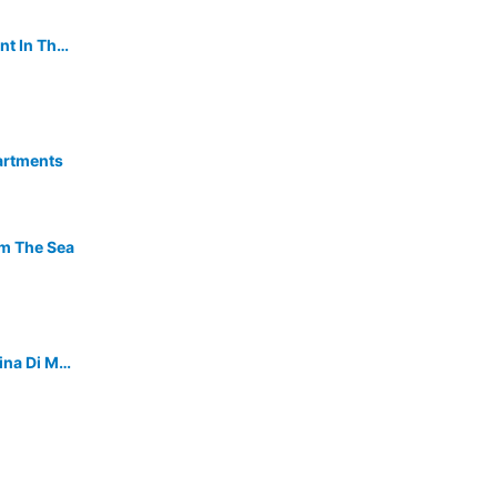
Sicily Romantic Charming Apartment In The Heart Of Modicas Historical Center!
artments
m The Sea
5 Bedroom Accommodation In Marina Di Modica