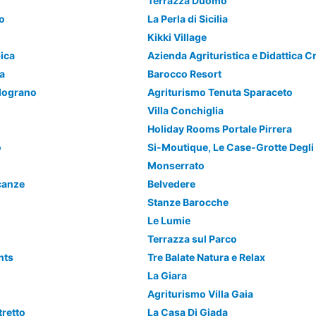
Terrazza Duomo
o
La Perla di Sicilia
Kikki Village
pica
Azienda Agrituristica e Didattica C
a
Barocco Resort
elograno
Agriturismo Tenuta Sparaceto
Villa Conchiglia
Holiday Rooms Portale Pirrera
o
Si-Moutique, Le Case-Grotte Degli 
Monserrato
canze
Belvedere
Stanze Barocche
Le Lumie
Terrazza sul Parco
nts
Tre Balate Natura e Relax
La Giara
Agriturismo Villa Gaia
tretto
La Casa Di Giada