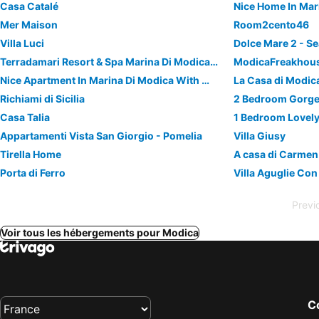
Casa Catalé
Nice Home In Mar
Mer Maison
Room2cento46
Villa Luci
Terradamari Resort & Spa Marina Di Modica, Tapestry Collection By Hilton
ModicaFreakhou
Nice Apartment In Marina Di Modica With Wifi
La Casa di Modic
Richiami di Sicilia
Casa Talia
1 Bedroom Lovely
Appartamenti Vista San Giorgio - Pomelia
Villa Giusy
Tirella Home
A casa di Carmen
Porta di Ferro
Villa Aguglie Con
Previ
Voir tous les hébergements pour Modica
Co