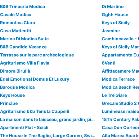
B&B Trinacria Modica
Di Martino
Casale Modica
Gghh House
Romantica Clara
Keys of Sicily
Casa Matteotti
Jasmine
Marina Di Modica Suite
Cambiocavallo - 
B&B Candido Vacanze
Keys of Sicily Ma
Terrasse sur le parc archéologique
Agriturismo Villa Flavia
6Venti
Dimora Birullà
Affittacamere Ma
Edel Emotional Domus Et Luxury
Modica Terrace
Baroque Modica
Modica Beach Re
Keys House
Le Tre Giare
Principe
Agriturismo b&b Tenuta Cappelli
La maison dans le faisceau, grand jardin, piscine, wi-fi, jardin bio
Apartment/ Flat - Scicli
Casa Don Corleo
The House In The Baglio, Large Garden, Swimming Pool, Wi-fi, Organic Vegetable Garden
Alta Marea Apart