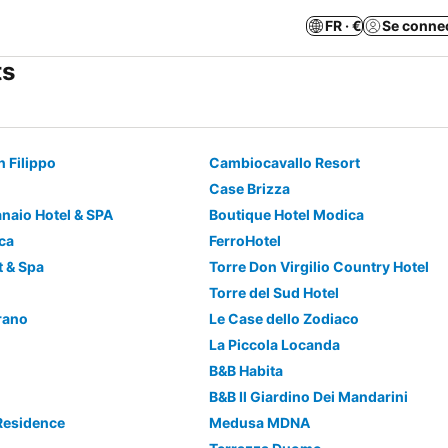
FR · €
Se conne
ts
n Filippo
Cambiocavallo Resort
Case Brizza
anaio Hotel & SPA
Boutique Hotel Modica
ica
FerroHotel
t & Spa
Torre Don Virgilio Country Hotel
Torre del Sud Hotel
rano
Le Case dello Zodiaco
La Piccola Locanda
B&B Habita
B&B Il Giardino Dei Mandarini
Residence
Medusa MDNA