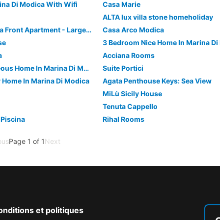
ina Di Modica With Wifi
Casa Marie
ALTA lux villa stone homeholiday
Dolce Mare 2 - Sea Front Apartment - Large Terrace - Wifi And Private Parking - Apartment, 2 schlafzimmer, Raucher, Balkon
Casa Arco Modica
se
3 Bedroom Nice Home In Marina Di
a
Acciana Rooms
2 Bedroom Gorgeous Home In Marina Di Modica
Suite Portici
 Home In Marina Di Modica
Agata Penthouse Keys: Sea View
MiLù Sicily House
Tenuta Cappello
 Piscina
Rihal Rooms
ous
Page 1 of 1
Next
nditions et politiques