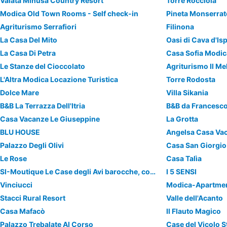
Valata Minusa Country Resort
Torre Rocciola
Modica Old Town Rooms - Self check-in
Pineta Monserrat
Agriturismo Serrafiori
Filinona
La Casa Del Mito
Oasi di Cava d'Is
La Casa Di Petra
Casa Sofia Modic
Le Stanze del Cioccolato
Agriturismo Il M
L'Altra Modica Locazione Turistica
Torre Rodosta
Dolce Mare
Villa Sikania
B&B La Terrazza Dell'Itria
B&B da Francesc
Casa Vacanze Le Giuseppine
La Grotta
BLU HOUSE
Angelsa Casa Va
Palazzo Degli Olivi
Casa San Giorgio
Le Rose
Casa Talìa
SI-Moutique Le Case degli Avi barocche, con terrazza panoramica
I 5 SENSI
Vinciucci
Modica-Apartme
Stacci Rural Resort
Valle dell'Acanto
Casa Mafacò
Il Flauto Magico
Palazzo Trebalate Al Corso
Case del Vicolo S