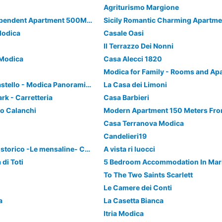
Agriturismo Margione
Casa Rafaél, Independent Apartment 500M From The Beach In Marina Di Modica
Modica
Casale Oasi
Il Terrazzo Dei Nonni
Modica
Casa Alecci 1820
Modica for Family - Rooms and Ap
La Finestra Sul Castello - Modica Panoramic Flats
La Casa dei Limoni
rk - Carretteria
Casa Barbieri
io Calanchi
Modern Apartment 150 Meters Fro
Casa Terranova Modica
Candelieri19
Bilocale in centro storico -Le mensaline- Casa Chiricopo
A vista ri luocci
 di Toti
To The Two Saints Scarlett
Le Camere dei Conti
a
La Casetta Bianca
Itria Modica