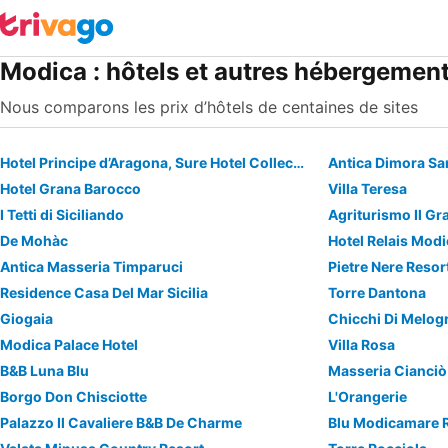
Modica : hôtels et autres hébergemen
Nous comparons les prix d’hôtels de centaines de sites
Hotel Principe d’Aragona, Sure Hotel Collection by Best Western
Antica Dimora Sa
Hotel Grana Barocco
Villa Teresa
I Tetti di Siciliando
Agriturismo Il Gr
De Mohàc
Hotel Relais Mod
Antica Masseria Timparuci
Pietre Nere Resor
Residence Casa Del Mar Sicilia
Torre Dantona
Giogaia
Chicchi Di Melog
Modica Palace Hotel
Villa Rosa
B&B Luna Blu
Masseria Cianciò
Borgo Don Chisciotte
L'Orangerie
Palazzo Il Cavaliere B&B De Charme
Blu Modicamare 