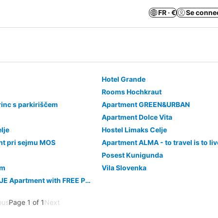
FR · €
Se conne
Hotel Grande
Rooms Hochkraut
inc s parkiriščem
Apartment GREEN&URBAN
Apartment Dolce Vita
lje
Hostel Limaks Celje
nt pri sejmu MOS
Apartment ALMA - to travel is to liv
Posest Kunigunda
om
Vila Slovenka
URBAN BASE CELJE Apartment with FREE Parking & Terrace
ous
Page 1 of 1
Next