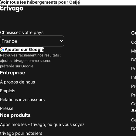
Voir tous les hébergements pour Celje
Choisissez votre pays
Co
Co
Ajouter sur Google
Me
Retrouvez facilement nos résultats :
Dé
ajoutez trivago comme source
préférée sur Google.
Pr
Entreprise
In
À propos de nous
Pr
Emplois
Pr
Relations investisseurs
Co
Presse
A
Nos produits
Ce
Apps mobiles - trivago, où que vous soyez
Dé
trivago pour hôteliers