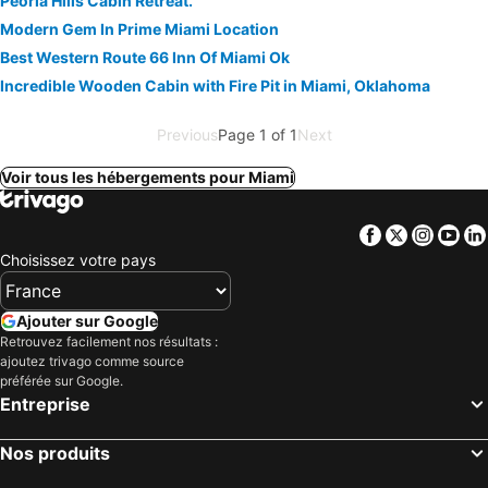
Peoria Hills Cabin Retreat.
Modern Gem In Prime Miami Location
Best Western Route 66 Inn Of Miami Ok
Incredible Wooden Cabin with Fire Pit in Miami, Oklahoma
Previous
Page 1 of 1
Next
Voir tous les hébergements pour Miami
Facebook
Twitter
Insta
Yo
Choisissez votre pays
Ajouter sur Google
Retrouvez facilement nos résultats :
ajoutez trivago comme source
préférée sur Google.
Entreprise
Nos produits