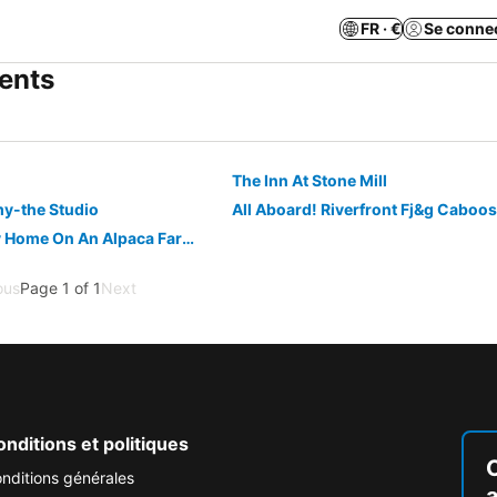
FR · €
Se conne
ments
The Inn At Stone Mill
y-the Studio
All Aboard! Riverfront Fj&g Caboo
The Stead- A Tiny Home On An Alpaca Farm In The Beautiful Mohawk Valley.
ous
Page 1 of 1
Next
nditions et politiques
nditions générales