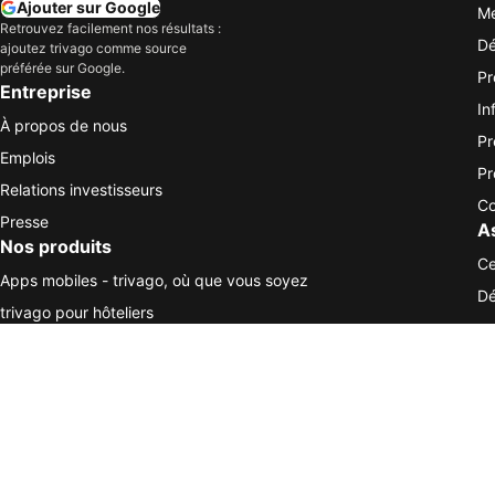
Ajouter sur Google
Me
Retrouvez facilement nos résultats :
Dé
ajoutez trivago comme source
préférée sur Google.
Pr
Entreprise
In
À propos de nous
Pr
Emplois
Pr
Relations investisseurs
Co
Presse
A
Nos produits
Ce
Apps mobiles - trivago, où que vous soyez
Dé
trivago pour hôteliers