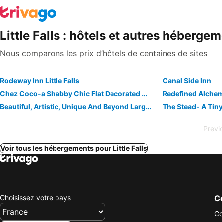
Little Falls : hôtels et autres héberge
Nous comparons les prix d’hôtels de centaines de sites
Rodeway Inn Little Falls
Canal Side Inn
Chez Coco-a Shabby Chic Flat Decorated With A Paris Apartment In Mind
Redefined Alchem
Beautiful, Artistic, Unique And Beyond Large And Spacious Apartment
Previ
Voir tous les hébergements pour Little Falls
Choisissez votre pays
Co
Co