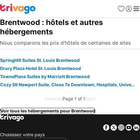
Favoris
Se con
Me
Brentwood : hôtels et autres
hébergements
Nous comparons les prix d’hôtels de centaines de sites
SpringHill Suites St. Louis Brentwood
Drury Plaza Hotel St. Louis Brentwood
TownePlace Suites by Marriott Brentwood
Cozy Stl Newport Suite, Close To Downtown, Hospitals, Universities, And Schools
Previous
Page 1 of 1
Next
Voir tous les hébergements pour Brentwood
Facebook
Twitter
Insta
Yo
Choisissez votre pays