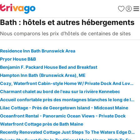
Favoris
Se con
Me
Bath : hôtels et autres hébergements
Nous comparons les prix d’hôtels de centaines de sites
Residence Inn Bath Brunswick Area
Pryor House B&B
Benjamin F. Packard House Bed and Breakfast
Hampton Inn Bath (Brunswick Area), ME
Cozy, Waterfront Cabin-style Home W/ Private Dock And Lovely Views!
Charmant chalet au bord de l'eau sur la rivière Kennebec
Accueil confortable près des montagnes blanches le long de la frontière nord du Vermont / New Hampshire
Lilac Cottage - Près de Georgetown Island - Midcoast Maine
Oceanfront Rental - Panoramic Ocean Views - Private Dock
Waterfront Cottage près de Bath Maine
Recently Renovated Cottage Just Steps To The Waters Edge Deck, And Dock Along The New Meadows River.